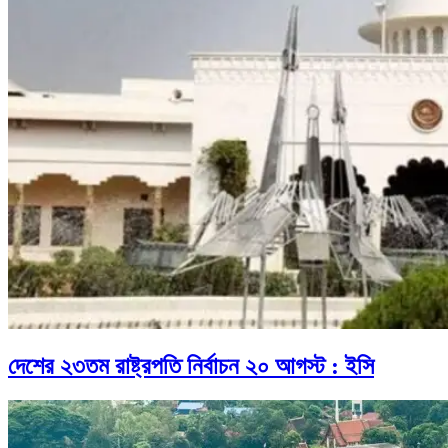
দেশের ২৩তম রাষ্ট্রপতি নির্বাচন ২০ আগস্ট : ইসি