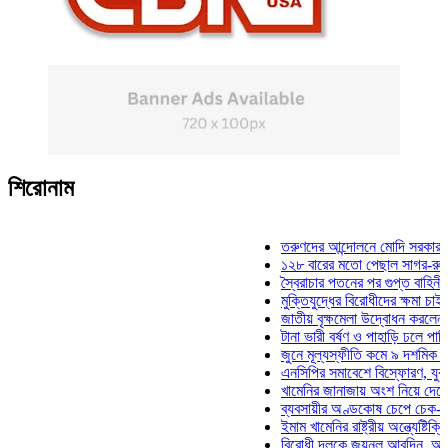
শিরোনাম
তরুণদের আন্দোলনে মোদি সরকার দুর্বল হয়
১২৮ বারের মতো পেছাল সাগর-রুনি হত্যা 
স্বৈরাচার পতনের পর গুপ্ত বাহিনীর আত্মপ্রক
মুক্তিযুদ্ধের বিরোধীদের ক্ষমা চাইতে হবে: ম
জাতীয় বৃক্ষমেলা উদ্বোধন করলেন প্রধানমন্ত
টানা ভারী বর্ষণ ও পাহাড়ি ঢলে পানিবন্দি চট্
জুনে মূল্যস্ফীতি কমে ৯ দশমিক ১৬ শতা
এনসিপির সমাবেশে বিস্ফোরণ, যুবলীগের দু
খামেনির জানাজায় অংশ নিয়ে দেশে ফিরলেন
ব্যবসায়ীর অণ্ডকোষ চেপে চেক-স্ট্যাম্পে 
ইমাম খামেনির রাষ্ট্রীয় অন্ত্যেষ্টিক্রিয়ায় 
বিরোধী দলকে জয়নুল আবদিন, আপনারা ৭১