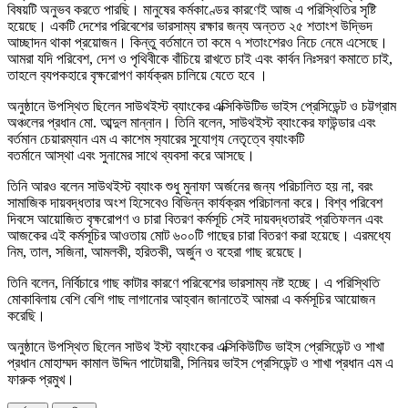
বিষয়টি অনুভব করতে পারছি। মানুষের কর্মকাণ্ডের কারণেই আজ এ পরিস্থিতির সৃষ্টি
হয়েছে। একটি দেশের পরিবেশের ভারসাম্য রক্ষার জন্য অন্তত ২৫ শতাংশ উদ্ভিদ
আচ্ছাদন থাকা প্রয়োজন। কিন্তু বর্তমানে তা কমে ৭ শতাংশেরও নিচে নেমে এসেছে।
আমরা যদি পরিবেশ, দেশ ও পৃথিবীকে বাঁচিয়ে রাখতে চাই এবং কার্বন নিঃসরণ কমাতে চাই,
তাহলে ব‍্যপকহারে বৃক্ষরোপণ কার্যক্রম চালিয়ে যেতে হবে ।
অনুষ্ঠানে উপস্থিত ছিলেন সাউথইস্ট ব্যাংকের এক্সিকিউটিভ ভাইস প্রেসিডেন্ট ও চট্টগ্রাম
অঞ্চলের প্রধান মো. আব্দুল মান্নান। তিনি বলেন, সাউথইস্ট ব্যাংকের ফাউন্ডার এবং
বর্তমান চেয়ারম্যান এম এ কাশেম স‍্যারের সুযোগ‍্য নেতৃত্বে ব‍্যাংকটি
বতর্মানে আস্থা এবং সুনামের সাথে ব্যবসা করে আসছে।
তিনি আরও বলেন সাউথইস্ট ব্যাংক শুধু মুনাফা অর্জনের জন্য পরিচালিত হয় না, বরং
সামাজিক দায়বদ্ধতার অংশ হিসেবেও বিভিন্ন কার্যক্রম পরিচালনা করে। বিশ্ব পরিবেশ
দিবসে আয়োজিত বৃক্ষরোপণ ও চারা বিতরণ কর্মসূচি সেই দায়বদ্ধতারই প্রতিফলন এবং
আজকের এই কর্মসূচির আওতায় মোট ৬০০টি গাছের চারা বিতরণ করা হয়েছে। এরমধ্যে
নিম, তাল, সজিনা, আমলকী, হরিতকী, অর্জুন ও বহেরা গাছ রয়েছে।
তিনি বলেন, নির্বিচারে গাছ কাটার কারণে পরিবেশের ভারসাম্য নষ্ট হচ্ছে। এ পরিস্থিতি
মোকাবিলায় বেশি বেশি গাছ লাগানোর আহ্বান জানাতেই আমরা এ কর্মসূচির আয়োজন
করেছি।
অনুষ্ঠানে উপস্থিত ছিলেন সাউথ ইস্ট ব্যাংকের এক্সিকিউটিভ ভাইস প্রেসিডেন্ট ও শাখা
প্রধান মোহাম্মদ কামাল উদ্দিন পাটোয়ারী, সিনিয়র ভাইস প্রেসিডেন্ট ও শাখা প্রধান এম এ
ফারুক প্রমুখ।