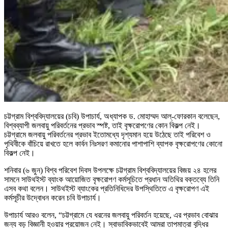
চট্টগ্রাম বিশ্ববিদ্যালয়ের (চবি) উপাচার্য, অধ্যাপক ড. মোহাম্মদ আল্-ফোরকান বলেছেন,
বিশ্বব্যাপী জলবায়ু পরিবর্তনের প্রভাব স্পষ্ট, তাই বৃক্ষরোপণের কোন বিকল্প নেই।
চট্টগ্রামে জলবায়ু পরিবর্তনের প্রভাব ইতোমধ্যে দৃশ্যমান হয়ে উঠেছে তাই পরিবেশ ও
পৃথিবীকে বাঁচিয়ে রাখতে হলে কার্বন নিঃসরণ কমানোর পাশাপাশি ব্যাপক বৃক্ষরোপণের কোনো
বিকল্প নেই।
শনিবার (৬ জুন) বিশ্ব পরিবেশ দিবস উপলক্ষে চট্টগ্রাম বিশ্ববিদ্যালয়ের বিজয় ২৪ হলের
সামনে সাউথইস্ট ব্যাংক আয়োজিত বৃক্ষরোপণ কর্মসূচিতে প্রধান অতিথির বক্তব্যে তিনি
এসব কথা বলেন। সাউথইস্ট ব্যাংকের প্রতিনিধিদের উপস্থিতিতে এ বৃক্ষরোপণ এই
কর্মসূচীর উদ্বোধন করেন চবি উপাচার্য।
উপাচার্য আরও বলেন, “চট্টগ্রামে যে ধরনের জলবায়ু পরিবর্তন হয়েছে, এর প্রভাব বোঝার
জন্য বড় বিজ্ঞানী হওয়ার প্রয়োজন নেই। স্বাভাবিকভাবেই আমরা তাপমাত্রা বৃদ্ধির