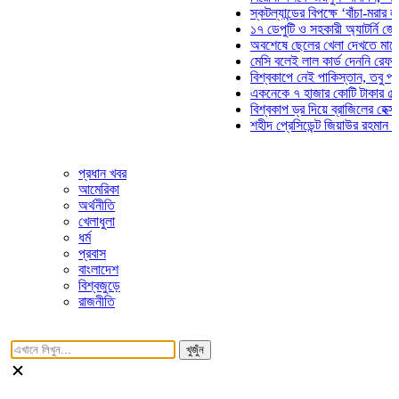
স্কটল্যান্ডের বিপক্ষে ‘বাঁচা-মরার লড়াইয়ে
১৭ ডেপুটি ও সহকারী অ্যাটর্নি জেনারেলে
অবশেষে ছেলের খেলা দেখতে মাঠে আসছে
মেসি বলেই লাল কার্ড দেননি রেফারি! ফাউল
বিশ্বকাপে নেই পাকিস্তান, তবু প্রতিটি 
একনেকে ৭ হাজার কোটি টাকার ৫ প্রকল্প
বিশ্বকাপ ড্র দিয়ে ব্রাজিলের হেক্সা মিশন শ
শহীদ প্রেসিডেন্ট জিয়াউর রহমান সমাধিতে য
প্রধান খবর
আমেরিকা
অর্থনীতি
খেলাধুলা
ধর্ম
প্রবাস
বাংলাদেশ
বিশ্বজুড়ে
রাজনীতি
খুজুঁন