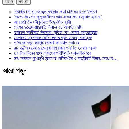
সর্বশেষ
জনপ্রিয়
বিতর্কিত সিদ্ধান্তে ভুল স্বীকার, ক্ষমা চাইলেন ইনফান্তিনো
‘জনগণের ওপর জুলুমকারীদের আর আস্ফালনের সুযোগ হবে না’
আন্তর্জাতিক স্বীকৃতিতে উচ্ছ্বসিত বুবলী
দেশের ২৩তম রাষ্ট্রপতি নির্বাচন ২০ আগস্ট : ইসি
ভারতের স্বাধীনতা দিবসকে ‘ইন্ডিয়া ডে’ ঘোষণা যুক্তরাষ্ট্রের
তরুণদের আন্দোলনে মোদি সরকার দুর্বল হয়েছে: ওয়াংচুক
৫ দিনের নতুন কর্মসূচি ঘোষণা জামায়াত জোটের
৪৮ ঘণ্টার মধ্যে ৬ জেলায় নিম্নাঞ্চল প্লাবিত হওয়ার শঙ্কা
দুই-তিন দিনের মধ্যে গ্যাসের পরিস্থিতি স্বাভাবিক হবে
মাঝ আকাশে মুখোমুখি ট্রাম্পের হেলিকপ্টার ও যাত্রীবাহী বিমান, অতঃপর…
আরো পড়ুন