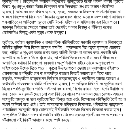
ব্যবস্থাপনা। ছাত্রসংসদ নির্বাচনে কর্তৃপক্ষের প্রস্তুতিতে যথেষ্ট গাফলা থাকায় প্রতিটি
বিষয়ে পুঙ্খানুপুঙ্খভাবে বিচার-বিশ্লেষণ করে সিদ্ধান্ত নেওয়ার অভাব পরিলক্ষিত
হয়েছে। আমাদের মনে রাখতে হবে যে, স্বচ্ছ, সময়মত ও নিরপেক্ষ গণনা-প্রক্রিয়া না
থাকলে নিরপেক্ষতা নিয়ে নানা বিদ্যমান সন্দেহ দ্রুত বাড়ে; অনেকে ফলপ্রকাশে অনিয়ম ও
পক্ষপাতিত্বের অভিযোগ তুললে সেটি বিতর্ক, হট্টগোল ও সহিংসতায় রূপ নিতে পারে।
জাকসুর নির্বাচনের ক্ষেত্রে আমরা তাই দেখেছি; গণনার বিলম্ব ও বিভিন্ন পক্ষের
ভোটবর্জনও কিন্তু একই সূত্র থেকে উদ্ভূত।
তৃতীয়ত, বর্তমান প্রশাসনিক ও রাজনৈতিক পরিস্থিতিতে সরকারি প্রশাসন ও নিরাপত্তা
বাহিনীর ভূমিকা নিয়ে বিশেষ উদ্বেগ লক্ষণীয়। ক্যাম্পাসে নিরাপত্তা ব্যবস্থা জোরদার
করা, শান্তি ও শৃঙ্খলা বজায় রাখার জন্য বাহিনী নিয়োগ বা তাদের কাজ-প্রণালী যদি
অস্পষ্ট বা কঠোরতার দিকে ঝুঁকে যায়, তা পরিস্থিতিকে ঘোলাটে ও সংঘর্ষ তীব্র করে;
অপরদিকে যথাযথ নিরাপত্তা ব্যবস্থার অনুপস্থিতিও বাইরে থেকে অনুপ্রবেশ ও
সহিংসতাকে উস্কে দিতে পারে। পুরনো উদাহরণগুলো দেখায় যে ক্যাম্পাসে বহিরাগত
লোকজনের উপস্থিতি চাপ বা জবরদস্তি বাড়ালে বিষয়টি ভয়াবহ রূপ নিতে পারে।
চতুর্থত, সাম্প্রতিক ছাত্রসংসদ নির্বাচনে ছাত্রনেতৃত্ব ও প্রার্থীদের আচার-আচরণ ও
কথাবার্তায় দায়বদ্ধতার ঘাটতি পরিলক্ষিত হয়েছে। গণতান্ত্রিক নির্বাচনী সংস্কৃতির অংশ
হিসেবে প্রতিদ্বন্দ্বীদের প্রতি শালীনতা বজায় রাখা, বিশেষ ফায়দা নিতে বিশেষ ট্যাগিং না
করা, কোড অব কন্ডাক্ট মেনে চলা এবং নির্বাচনে হারের পর ফলাফল মেনে নেওয়া- এসবের
সংস্কৃতি মজবুত না হলে প্রতিযোগিতা তিক্ত হয়ে ওঠে, বিক্ষোভের পরিস্থিতি তৈরি হয় ও
সংঘর্ষ অনিবার্য হয়ে ওঠে। তাই আমাদেরকে ভবিষ্যতে বিবেচনায়, পরিবর্তনের প্রত্যাশায়
গণতান্ত্রিক সংস্কৃতি গড়ে তোলাকেই দীর্ঘমেয়াদি সমাধান হিসেবে বিবেচনা করতে হবে।
সাম্প্রতিক নির্বাচনে দলের বা জোটের বাইরে থেকেও স্বতন্ত্র প্রার্থীদের ক্ষোভ প্রকাশের
ঘটনাগুলো এই দিকটি আমাদের কাছে স্পষ্ট করছে।