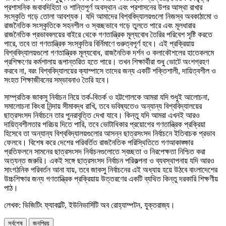
প্রশাসনিক জবাবদিহিতা ও শান্তিপূর্ণ অবস্থান এবং প্রশাসনের উপর আস্থা রাখার
সংস্কৃতি গড়ে তোলা আবশ্যক। যদি আমাদের বিশ্ববিদ্যালয়গুলো নিজস্ব অবকাঠামো ও
রাজনৈতিক সংস্কৃতিকে সহনশীল ও স্বচ্ছভাবে গড়ে তুলতে পারে এবং মূলধারার
রাজনৈতিক প্রভাববলয়ের বাইরে থেকে গণতান্ত্রিক মূল্যবোধ তৈরির পরিবেশ সৃষ্টি করতে
পারে, তবে তা গণতান্ত্রিক সংস্কৃতির বির্নিমাণে গুরুত্বপূর্ণ হবে। এই প্রক্রিয়ায়
বিশ্ববিদ্যালয়গুলো গণতান্ত্রিক মূল্যবোধ, রাজনৈতিক দর্শন ও কলাকৌশলের হাতেকলমে
প্রশিক্ষণের কর্মশালায় রূপান্তরিত হতে পারে। তখন শিক্ষার্থীরা শুধু ভোটে অংশগ্রহণ
করবে না, বরং বিশ্ববিদ্যালয়ের ক্যাম্পাসে তাদের জন্য একটি শক্তিশালী, দায়িত্বশীল ও
সংহত শিক্ষাজীবনের সম্ভাবনাও তৈরি হবে।
সাম্প্রতিক জাকসু নির্বাচন নিয়ে তর্ক-বিতর্ক ও হট্টগোলকে আমরা যদি শুধুই আলোচনা,
সমালোচনা কিংবা নিন্দায় সীমাবদ্ধ রাখি, তবে ভবিষ্যতেও অন্যান্য বিশ্ববিদ্যালয়ের
ছাত্রসংসদ নির্বাচনে তার পুনরাবৃত্তি দেখা যাবে। কিন্তু যদি আমরা এখনই আরও
দায়িত্বশীলতার পরিচয় দিতে পারি, তবে ভোটাধিকার প্রয়োগের গণতান্ত্রিক প্রক্রিয়া
হিসেবে তা অন্যান্য বিশ্ববিদ্যালয়গুলোর আসন্ন ছাত্রসংসদ নির্বাচনে ইতিবাচক প্রভাব
ফেলবে। বিশেষ করে দেশের পরিবর্তিত রাজনৈতিক পরিস্থিতিতে গণআকাঙ্ক্ষার
প্রতিফলনে সামনের ছাত্রসংসদ নির্বাচনগুলোতে স্বচ্ছতা ও নিরপেক্ষতা নিশ্চিত করা
অত্যন্ত জরুরি। একই সঙ্গে ছাত্রসংসদ নির্বাচন পরিকল্পনা ও ব্যবস্থাপনায় যদি আরও
সাংগঠনিক পরিবর্তন আনা যায়, তবে জাকসু নির্বাচনের এই অধ্যায় হয়ে উঠবে বাংলাদেশের
উচ্চশিক্ষার জন্য গণতান্ত্রিক প্রক্রিয়ায় উত্তরণের একটি ব্যথিত কিন্তু দরকারি শিক্ষণীয়
পাঠ।
লেখক: ভিজিটিং ফ্যাকাল্টি, ইউনিভার্সিটি অব রোহ্যাম্পটন, যুক্তরাজ্য।
সর্বশেষ
জনপ্রিয়