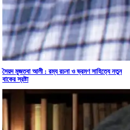
সৈয়দ মুজতবা আলী : রম্য রচনা ও ভ্রমণ সাহিত্যে নতুন
বাকের স্রষ্টা