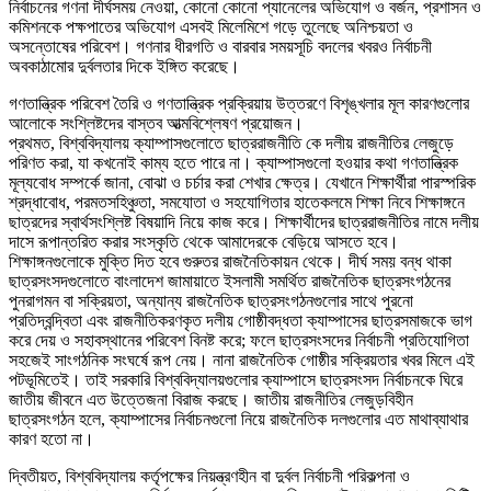
নির্বাচনের গণনা দীর্ঘসময় নেওয়া, কোনো কোনো প্যানেলের অভিযোগ ও বর্জন, প্রশাসন ও
কমিশনকে পক্ষপাতের অভিযোগ এসবই মিলেমিশে গড়ে তুলেছে অনিশ্চয়তা ও
অসন্তোষের পরিবেশ। গণনার ধীরগতি ও বারবার সময়সূচি বদলের খবরও নির্বাচনী
অবকাঠামোর দুর্বলতার দিকে ইঙ্গিত করেছে।
গণতান্ত্রিক পরিবেশ তৈরি ও গণতান্ত্রিক প্রক্রিয়ায় উত্তরণে বিশৃঙ্খলার মূল কারণগুলোর
আলোকে সংশ্লিষ্টদের বাস্তব আত্মবিশ্লেষণ প্রয়োজন।
প্রথমত, বিশ্ববিদ্যালয় ক্যাম্পাসগুলোতে ছাত্ররাজনীতি কে দলীয় রাজনীতির লেজুড়ে
পরিণত করা, যা কখনোই কাম্য হতে পারে না। ক্যাম্পাসগুলো হওয়ার কথা গণতান্ত্রিক
মূল্যবোধ সম্পর্কে জানা, বোঝা ও চর্চার করা শেখার ক্ষেত্র। যেখানে শিক্ষার্থীরা পারস্পরিক
শ্রদ্ধাবোধ, পরমতসহিঞ্চুতা, সমযোতা ও সহযোগিতার হাতেকলমে শিক্ষা নিবে শিক্ষাঙ্গনে
ছাত্রদের স্বার্থসংশ্লিষ্ট বিষয়াদি নিয়ে কাজ করে। শিক্ষার্থীদের ছাত্ররাজনীতির নামে দলীয়
দাসে রূপান্তরিত করার সংস্কৃতি থেকে আমাদেরকে বেড়িয়ে আসতে হবে।
শিক্ষাঙ্গনগুলোকে মুক্তি দিত হবে গুরুতর রাজনৈতিকায়ন থেকে। দীর্ঘ সময় বন্ধ থাকা
ছাত্রসংসদগুলোতে বাংলাদেশ জামায়াতে ইসলামী সমর্থিত রাজনৈতিক ছাত্রসংগঠনের
পুনরাগমন বা সক্রিয়তা, অন্যান্য রাজনৈতিক ছাত্রসংগঠনগুলোর সাথে পুরনো
প্রতিদ্বন্দ্বিতা এবং রাজনীতিকরণকৃত দলীয় গোষ্ঠীবদ্ধতা ক্যাম্পাসের ছাত্রসমাজকে ভাগ
করে দেয় ও সহাবস্থানের পরিবেশ বিনষ্ট করে; ফলে ছাত্রসংসদের নির্বাচনী প্রতিযোগিতা
সহজেই সাংগঠনিক সংঘর্ষে রূপ নেয়। নানা রাজনৈতিক গোষ্ঠীর সক্রিয়তার খবর মিলে এই
পটভূমিতেই। তাই সরকারি বিশ্ববিদ্যালয়গুলোর ক্যাম্পাসে ছাত্রসংসদ নির্বাচনকে ঘিরে
জাতীয় জীবনে এত উত্তেজনা বিরাজ করছে। জাতীয় রাজনীতির লেজুড়বিহীন
ছাত্রসংগঠন হলে, ক্যাম্পাসের নির্বাচনগুলো নিয়ে রাজনৈতিক দলগুলোর এত মাথাব্যাথার
কারণ হতো না।
দ্বিতীয়ত, বিশ্ববিদ্যালয় কর্তৃপক্ষের নিয়ন্ত্রণহীন বা দুর্বল নির্বাচনী পরিকল্পনা ও