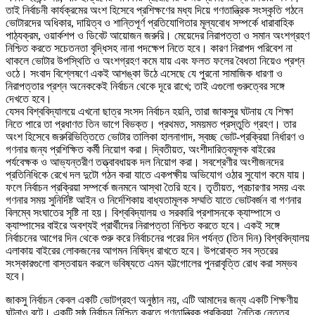
তাই নির্বাচনী কার্যক্রমের অংশ হিসেবে প্রশিক্ষণের মধ্য দিয়ে গণতান্ত্রিক সংস্কৃতি গঠনে
ভোটারদের অধিকার, দায়িত্ব ও শান্তিপূর্ণ প্রতিযোগিতার মূল্যবোধ সম্পর্কে ধারাবাহিক
পাঠ্যক্রম, ওয়ার্কশপ ও ডিবেট আয়োজন জরুরি। মেয়েদের নিরাপত্তা ও সমান অংশগ্রহণ
নিশ্চিত করতে সচেতনতা বৃদ্ধিসহ নানা পদক্ষেপ নিতে হবে। কারণ নিরাপদ পরিবেশ না
থাকলে ভোটার উপস্থিতি ও অংশগ্রহণ কমে যায় এবং ফলত ফলের বৈধতা নিয়েও প্রশ্ন
ওঠে। সংবাদ বিশ্লেষণে একই আশঙ্কা উঠে এসেছে যে পুরনো সামাজিক ধারণা ও
নিরাপত্তার প্রশ্ন অনেককেই নির্বাচন থেকে দূরে রাখে; তাই এগুলো গুরুত্বের সঙ্গে
দেখতে হবে।
যেসব বিশ্ববিদ্যালয়ে এখনো ছাত্র সংসদ নির্বাচন হয়নি, তারা জাকসুর ঘটনায় যে শিক্ষা
নিতে পারে তা প্রধাণত তিন ভাগে বিভক্ত। প্রথমত, সময়মত প্রস্তুতি গ্রহণ। তার
অংশ হিসেবে জরুরিভিত্তিতে ভোটার তালিকা হালনাগাদ, স্বচ্ছ ভোট-প্রক্রিয়া নির্ধারণ ও
গণনার জন্য প্রশিক্ষিত কর্মী নিয়োগ করা। দ্বিতীয়ত, অংশীদারিত্বমূলক বাইরের
পর্যবেক্ষক ও আভ্যন্তরীণ তত্ত্বাবধায়ক দল নিয়োগ করা। সবশ্রেণীর অংশীজনদের
প্রতিনিধিকে রেখে দল দুটো গঠন করা যাতে একপক্ষীয় অভিযোগ ওঠার সুযোগ কমে যায়।
ফলে নির্বাচন প্রক্রিয়া সম্পর্কে জনমনে আস্থা তৈরি হবে। তৃতীয়ত, প্রচারণার সময় এবং
গণনার সময় সুনির্দিষ্ট আইন ও নির্দেশিকায় বাধ্যতামূলক সম্মতি যাতে ভোটবর্জন বা গণনার
বিলম্বে সংঘাতের সৃষ্টি না হয়। বিশ্ববিদ্যালয় ও সরকারি প্রশাসনকে ক্যাম্পাসে ও
ক্যাম্পাসের বাইরে অবশ্যই প্রার্থীদের নিরাপত্তা নিশ্চিত করতে হবে। একই সঙ্গে
নির্বাচনের আগের দিন থেকে শুরু করে নির্বাচনের পরের দিন পর্যন্ত (তিন দিন) বিশ্ববিদ্যালয়
এলাকায় বাইরের লোকজনের আগমন নিষিদ্ধ রাখতে হবে। উপরোক্ত সব স্তরের
সংস্কারগুলো বাস্তবায়ন করলে ভবিষ্যতে এমন হট্টগোলের পুনরাবৃত্তি রোধ করা সম্ভব
হবে।
জাকসু নির্বাচন কেবল একটি ভোটগ্রহণ অনুষ্ঠান নয়, এটি আমাদের জন্য একটি শিক্ষণীয়
ঘটনাও বটে। একটি সুষ্ঠু নির্বাচন নিশ্চিত করতে গণতান্ত্রিক প্রক্রিয়া, নৈতিক নেতৃত্ব,