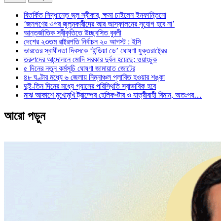
বিতর্কিত সিদ্ধান্তে ভুল স্বীকার, ক্ষমা চাইলেন ইনফান্তিনো
‘জনগণের ওপর জুলুমকারীদের আর আস্ফালনের সুযোগ হবে না’
আন্তর্জাতিক স্বীকৃতিতে উচ্ছ্বসিত বুবলী
দেশের ২৩তম রাষ্ট্রপতি নির্বাচন ২০ আগস্ট : ইসি
ভারতের স্বাধীনতা দিবসকে ‘ইন্ডিয়া ডে’ ঘোষণা যুক্তরাষ্ট্রের
তরুণদের আন্দোলনে মোদি সরকার দুর্বল হয়েছে: ওয়াংচুক
৫ দিনের নতুন কর্মসূচি ঘোষণা জামায়াত জোটের
৪৮ ঘণ্টার মধ্যে ৬ জেলায় নিম্নাঞ্চল প্লাবিত হওয়ার শঙ্কা
দুই-তিন দিনের মধ্যে গ্যাসের পরিস্থিতি স্বাভাবিক হবে
মাঝ আকাশে মুখোমুখি ট্রাম্পের হেলিকপ্টার ও যাত্রীবাহী বিমান, অতঃপর…
আরো পড়ুন