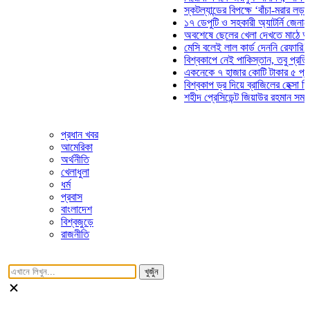
স্কটল্যান্ডের বিপক্ষে ‘বাঁচা-মরার লড়াইয়ে’ মাঠ
১৭ ডেপুটি ও সহকারী অ্যাটর্নি জেনারেলের পদত
অবশেষে ছেলের খেলা দেখতে মাঠে আসছেন ভো
মেসি বলেই লাল কার্ড দেননি রেফারি! ফাউল নিয়
বিশ্বকাপে নেই পাকিস্তান, তবু প্রতিটি গোলে 
একনেকে ৭ হাজার কোটি টাকার ৫ প্রকল্পের অ
বিশ্বকাপ ড্র দিয়ে ব্রাজিলের হেক্সা মিশন শুরু
শহীদ প্রেসিডেন্ট জিয়াউর রহমান সমাধিতে যুবদল
প্রধান খবর
আমেরিকা
অর্থনীতি
খেলাধুলা
ধর্ম
প্রবাস
বাংলাদেশ
বিশ্বজুড়ে
রাজনীতি
খুজুঁন