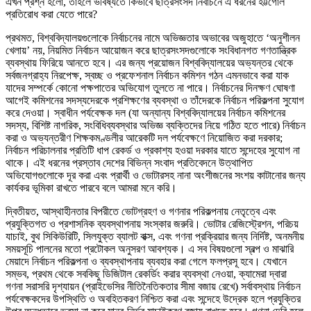
এখন প্রশ্ন হলো, তাহলে ভবিষ্যতে কিভাবে ছাত্রসংসদ নির্বাচনে এ ধরনের হট্টগোল
প্রতিরোধ করা যেতে পারে?
প্রথমত, বিশ্ববিদ্যালয়গুলোকে নির্বাচনের নামে অভিজ্ঞতার অভাবের অজুহাতে ‘অনুশীলন
খেলায়’ নয়, নিয়মিত নির্বাচন আয়োজন করে ছাত্রসংসদগুলোকে সংবিধানগত গণতান্ত্রিক
ব্যবস্থায় ফিরিয়ে আনতে হবে। এর জন্য প্রয়োজন বিশ্ববিদ্যালয়ের অভ্যন্তর থেকে
সর্বজনগ্রাহ্য নিরপেক্ষ, স্বচ্ছ ও প্রফেশনাল নির্বাচন কমিশন গঠন এমনভাবে করা যাক
যাদের সম্পর্কে কোনো পক্ষপাতের অভিযোগ তুলতে না পারে। নির্বাচনের দিনক্ষণ ঘোষণা
আগেই কমিশনের সদস্যদেরকে প্রশিক্ষণের ব্যবস্থা ও তাঁদেরকে নির্বাচন পরিকল্পনা সুযোগ
করে দেওয়া। স্বাধীন পর্যবেক্ষক দল (যা অন্যান্য বিশ্ববিদ্যালয়ের নির্বাচন কমিশনের
সদস্য, বিশিষ্ট নাগরিক, সংবিধিব্যবস্থার অভিজ্ঞ ব্যক্তিদের নিয়ে গঠিত হতে পারে) নির্বাচন
করা ও অভ্যন্তরীণ শিক্ষকমণ্ডলীর আরেকটি দল পর্যবেক্ষণে নিয়োজিত করা দরকার;
নির্বাচন পরিচালনার প্রতিটি ধাপ রেকর্ড ও প্রকাশ্য হওয়া দরকার যাতে সন্দেহের সুযোগ না
থাকে। এই ধরনের প্রস্তাব দেশের বিভিন্ন সংবাদ প্রতিবেদনে উত্থাপিত
অভিযোগগুলোকে দূর করা এবং প্রার্থী ও ভোটারসহ নানা অংশীজনের সংশয় কাটানোর জন্য
কার্যকর ভূমিকা রাখতে পারবে বলে আমরা মনে করি।
দ্বিতীয়ত, আস্থাহীনতার বিপরীতে ভোটগ্রহণ ও গণনার পরিকল্পনায় নেতৃত্বে এবং
প্রযুক্তিগত ও প্রশাসনিক ব্যবস্থাপনায় সংস্কার জরুরি। ভোটার রেজিস্ট্রেশন, পরিচয়
যাচাই, বুথ সিকিউরিটি, সিলযুক্ত ব্যালট বাক্স, এবং গণনা প্রক্রিয়ার জন্য নির্দিষ্ট, অনমনীয়
সময়সূচি পালনের মতো প্রটোকল অনুসরণ আবশ্যক। এ সব বিষয়গুলো স্বল্প ও মাঝারি
মেয়াদে নির্বাচন পরিকল্পনা ও ব্যবস্থাপনায় ব্যবহার করা গেলে ফলপ্রসূ হবে। যেখানে
সম্ভব, প্রথম থেকে সবকিছু ডিজিটাল রেকর্ডিং করার ব্যবস্থা নেওয়া, ক্যামেরা দ্বারা
গণনা সরাসরি দৃশ্যায়ন (প্রাইভেসির নীতিনৈতিকতার সীমা বজায় রেখে) সর্বাবস্থায় নির্বাচন
পর্যবেক্ষকদের উপস্থিতি ও অবহিতকরণ নিশ্চিত করা এবং সন্দেহে উদ্রেক হলে প্রযুক্তির