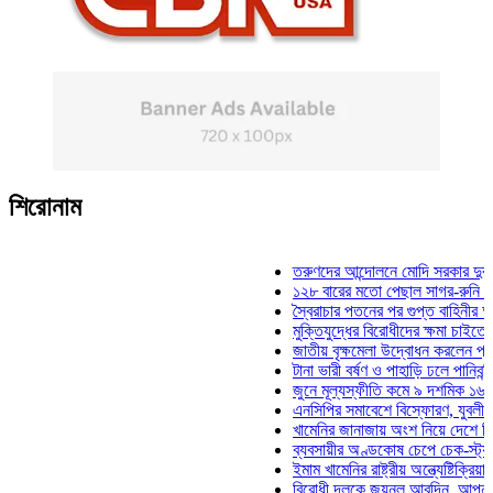
শিরোনাম
তরুণদের আন্দোলনে মোদি সরকার দুর্বল হয়েছে: 
১২৮ বারের মতো পেছাল সাগর-রুনি হত্যা মামল
স্বৈরাচার পতনের পর গুপ্ত বাহিনীর আত্মপ্রকাশ: প
মুক্তিযুদ্ধের বিরোধীদের ক্ষমা চাইতে হবে: মুক্তি
জাতীয় বৃক্ষমেলা উদ্বোধন করলেন প্রধানমন্ত্রী
টানা ভারী বর্ষণ ও পাহাড়ি ঢলে পানিবন্দি চট্টগ্রা
জুনে মূল্যস্ফীতি কমে ৯ দশমিক ১৬ শতাংশ
এনসিপির সমাবেশে বিস্ফোরণ, যুবলীগের দুই নে
খামেনির জানাজায় অংশ নিয়ে দেশে ফিরলেন স্প
ব্যবসায়ীর অণ্ডকোষ চেপে চেক-স্ট্যাম্পে স্বা
ইমাম খামেনির রাষ্ট্রীয় অন্ত্যেষ্টিক্রিয়ায় স্পিক
বিরোধী দলকে জয়নুল আবদিন, আপনারা ৭১ সাল