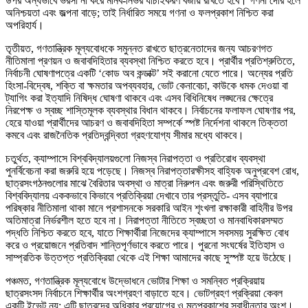
উপর অন্ধভাবে ভরসা না করে মানব-নির্ভর যাচাইকরণ বজায় রাখতে হবে। গণনা দেরি হলে
অনিশ্চয়তা এবং জল্পনা বাড়ে; তাই নির্ধারিত সময়ে গণনা ও ফলপ্রকাশ নিশ্চিত করা
অপরিহার্য।
তৃতীয়ত, গণতান্ত্রিক মূল্যবোধকে সমুন্নত রাখতে ছাত্রনেতাদের জন্য আচরণগত
নীতিমালা প্রণয়ন ও জবাবদিহিতার ব্যবস্থা নিশ্চিত করতে হবে। প্রার্থীর প্রতিশ্রুতিতে,
নির্বাচনী ঘোষণাপত্রে একটি ‘কোড অব কন্ডাক্ট’ সই করানো যেতে পারে। অন্যের প্রতি
হিংসা-বিদ্বেষ, শক্তি বা ক্ষমতার অপব্যবহার, ভোট কেনাবেচা, কাউকে ধমক দেওয়া বা
ট্যাগিং করা ইত্যাদি নিষিদ্ধ ঘোষণা থাকবে এবং এসব বিধিনিষেধ লঙ্ঘনের ক্ষেত্রে
নিরপেক্ষ ও স্বচ্ছ শাস্তিমূলক ব্যবস্থার বিধান থাকবে। নির্বাচনের ফলাফল ঘোষণার পর,
হেরে যাওয়া প্রার্থীদের আচরণ ও জবাবদিহিতা সম্পর্কে স্পষ্ট নির্দেশনা থাকলে তিক্ততা
কমবে এবং রাজনৈতিক প্রতিদ্বন্দ্বিতা গ্রহণযোগ্য সীমার মধ্যে থাকবে।
চতুর্থত, ক্যাম্পাসে বিশ্ববিদ্যালয়গুলো নিজস্ব নিরাপত্তা ও প্রতিরোধ ব্যবস্থা
পুনর্বিবেচনা করা জরুরি হয়ে পড়েছে। নিজস্ব নিরাপত্তারক্ষীসহ বাহ্যিক অনুপ্রবেশ রোধ,
ছাত্রসংগঠনগুলোর মাঝে বৈরিতার অবস্থা ও মাত্রা নিরুপন এবং জরুরী পরিস্থিতিতে
বিশ্ববিদ্যালয় এককভাবে কিভাবে প্রতিক্রিয়া দেখাবে তার প্রস্তুতি- এসব ব্যাপারে
পরিষ্কার নীতিমালা থাকা মানে প্রশাসনকে সরকারি আইন শৃংখলা রক্ষাকারী বাহিনীর উপর
অতিমাত্রা নির্ভরশীল হতে হবে না। নিরাপত্তা নীতিতে স্বচ্ছতা ও মানবাধিকারসম্মত
পদ্ধতি নিশ্চিত করতে হবে, যাতে শিক্ষার্থীরা নিজেদের ক্যাম্পাসে সবসময় সুরক্ষিত বোধ
করে ও প্রয়োজনে প্রতিবাদ শান্তিপূর্ণভাবে করতে পারে। পুরনো সংঘর্ষের ইতিহাস ও
সাম্প্রতিক উত্তপ্ত প্রতিক্রিয়া থেকে এই শিক্ষা আমাদের কাছে সুস্পষ্ট হয়ে উঠেছে।
পঞ্চমত, গণতান্ত্রিক মূল্যবোধে উদ্ভোধনে ভোটার শিক্ষা ও সমন্বিত প্রক্রিয়ায়
ছাত্রসংসদ নির্বাচনে শিক্ষার্থীর অংশগ্রহণ বাড়াতে হবে। ভোটগ্রহণ প্রক্রিয়া কেবল
একটি ইভেন্ট নয়; এটি ছাত্রদের অধিকার প্রয়োগের ও মতপ্রকাশের স্বাধীনতার অংশ।