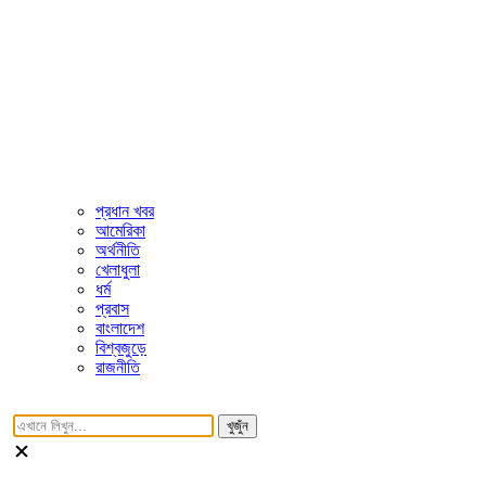
প্রধান খবর
আমেরিকা
অর্থনীতি
খেলাধুলা
ধর্ম
প্রবাস
বাংলাদেশ
বিশ্বজুড়ে
রাজনীতি
খুজুঁন