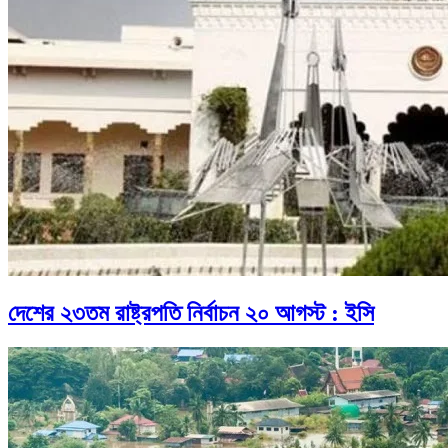
দেশের ২৩তম রাষ্ট্রপতি নির্বাচন ২০ আগস্ট : ইসি