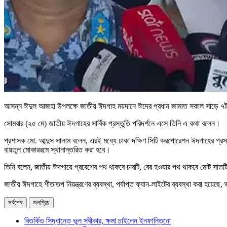
আসন্ন ঈদুল আজহা উপলক্ষে জাতীয় ঈদগাহ ময়দানে ঈদের প্রধান জামাত সকাল সাড়ে ৭টায় 
সোমবার (২৫ মে) জাতীয় ঈদগাহের সার্বিক প্রস্তুতি পরিদর্শনে এসে তিনি এ কথা বলেন।
প্রশাসক মো. আব্দুস সালাম বলেন, এরই মধ্যে ঢাকা দক্ষিণ সিটি করপোরেশন ঈদগাহের প্র
বায়তুল মোকাররমে স্থানান্তরিত করা হবে।
তিনি বলেন, জাতীয় ঈদগায়ে প্রবেশের পথ থাকবে চারটি, বের হওয়ার পথ থাকবে মোট সাত
জাতীয় ঈদগাহে শীতাতপ নিয়ন্ত্রণের ব্যবস্থা, পর্যাপ্ত ফ্যান-লাইটের ব্যবস্থা করা হয়েছ
সর্বশেষ
জনপ্রিয়
বিতর্কিত সিদ্ধান্তে ভুল স্বীকার, ক্ষমা চাইলেন ইনফান্তিনো