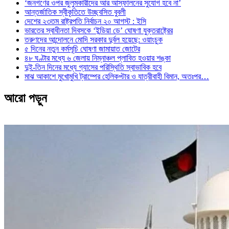
‘জনগণের ওপর জুলুমকারীদের আর আস্ফালনের সুযোগ হবে না’
আন্তর্জাতিক স্বীকৃতিতে উচ্ছ্বসিত বুবলী
দেশের ২৩তম রাষ্ট্রপতি নির্বাচন ২০ আগস্ট : ইসি
ভারতের স্বাধীনতা দিবসকে ‘ইন্ডিয়া ডে’ ঘোষণা যুক্তরাষ্ট্রের
তরুণদের আন্দোলনে মোদি সরকার দুর্বল হয়েছে: ওয়াংচুক
৫ দিনের নতুন কর্মসূচি ঘোষণা জামায়াত জোটের
৪৮ ঘণ্টার মধ্যে ৬ জেলায় নিম্নাঞ্চল প্লাবিত হওয়ার শঙ্কা
দুই-তিন দিনের মধ্যে গ্যাসের পরিস্থিতি স্বাভাবিক হবে
মাঝ আকাশে মুখোমুখি ট্রাম্পের হেলিকপ্টার ও যাত্রীবাহী বিমান, অতঃপর…
আরো পড়ুন