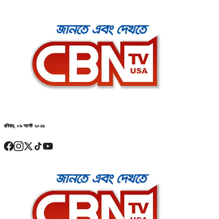
রবিবার, ০৯ আগষ্ট ২০২৬