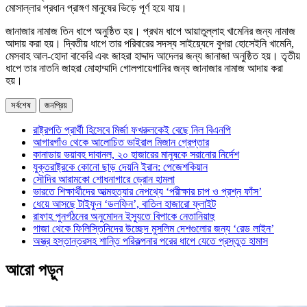
মোসাল্লার প্রধান প্রাঙ্গণ মানুষের ভিড়ে পূর্ণ হয়ে যায়।
জানাজার নামাজ তিন ধাপে অনুষ্ঠিত হয়। প্রথম ধাপে আয়াতুল্লাহ খামেনির জন্য নামাজ
আদায় করা হয়। দ্বিতীয় ধাপে তার পরিবারের সদস্য সাইয়্যেদে বুশরা হোসেইনি খামেনি,
মেসবাহ আল-হোদা বাকেরি এবং জাহরা হাদ্দাদ আদেলর জন্য জানাজা অনুষ্ঠিত হয়। তৃতীয়
ধাপে তার নাতনি জাহরা মোহাম্মাদি গোলপায়েগানির জন্য জানাজার নামাজ আদায় করা
হয়।
সর্বশেষ
জনপ্রিয়
রাষ্ট্রপতি প্রার্থী হিসেবে মির্জা ফখরুলকেই বেছে নিল বিএনপি
আগারগাঁও থেকে আলোচিত ভাইরাল মিজান গ্রেপ্তার
কানাডায় ভয়াবহ দাবানল, ২০ হাজারের মানুষকে সরানোর নির্দেশ
যুক্তরাষ্ট্রকে কোনো ছাড় দেয়নি ইরান: পেজেশকিয়ান
সৌদির আরামকো শোধনাগারে ড্রোন হামলা
ভারতে শিক্ষার্থীদের আত্মহত্যার নেপথ্যে ‘পরীক্ষার চাপ ও প্রশ্ন ফাঁস’
ধেয়ে আসছে টাইফুন ‘ডলফিন’, বাতিল হাজারো ফ্লাইট
রাফাহ পুনর্গঠনের অনুমোদন ইস্যুতে বিপাকে নেতানিয়াহু
গাজা থেকে ফিলিস্তিনিদের উচ্ছেদ মুসলিম দেশগুলোর জন্য ‘রেড লাইন’
অস্ত্র হস্তান্তরসহ শান্তি পরিকল্পনার পরের ধাপে যেতে প্রস্তুত হামাস
আরো পড়ুন