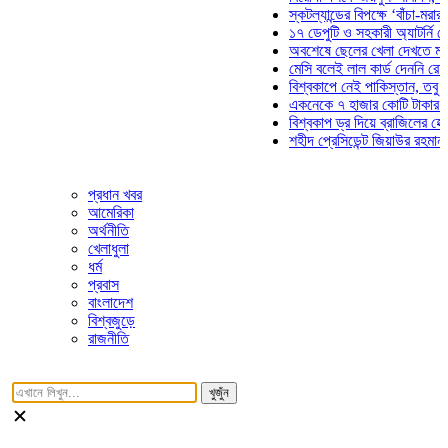
স্কটল্যান্ডের বিপক্ষে ‘বাঁচা-মরার লড়াই
১৭ ডেপুটি ও সহকারী অ্যাটর্নি জেনারে
অবশেষে ছেলের খেলা দেখতে মাঠে আস
মেসি বলেই লাল কার্ড দেননি রেফারি! ফ
বিশ্বকাপে নেই পাকিস্তান, তবু প্রতিট
একনেকে ৭ হাজার কোটি টাকার ৫ প্রকল
বিশ্বকাপ ড্র দিয়ে ব্রাজিলের হেক্সা মিশন
শহীদ প্রেসিডেন্ট জিয়াউর রহমান সমাধিত
প্রধান খবর
আমেরিকা
অর্থনীতি
খেলাধুলা
ধর্ম
প্রবাস
বাংলাদেশ
বিশ্বজুড়ে
রাজনীতি
খুজুঁন