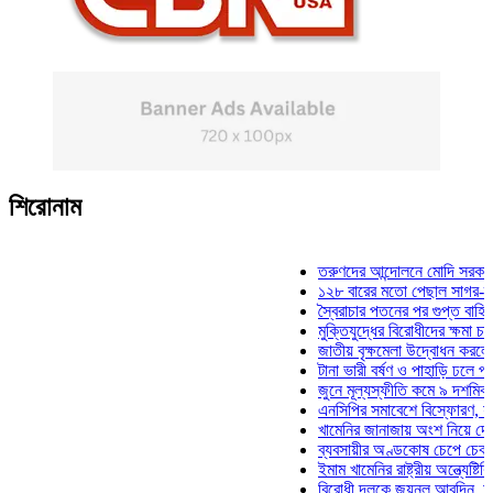
শিরোনাম
তরুণদের আন্দোলনে মোদি সরকার দুর্বল হ
১২৮ বারের মতো পেছাল সাগর-রুনি হত্
স্বৈরাচার পতনের পর গুপ্ত বাহিনীর আত্মপ
মুক্তিযুদ্ধের বিরোধীদের ক্ষমা চাইতে হবে
জাতীয় বৃক্ষমেলা উদ্বোধন করলেন প্রধানম
টানা ভারী বর্ষণ ও পাহাড়ি ঢলে পানিবন্দি 
জুনে মূল্যস্ফীতি কমে ৯ দশমিক ১৬ শ
এনসিপির সমাবেশে বিস্ফোরণ, যুবলীগের 
খামেনির জানাজায় অংশ নিয়ে দেশে ফিরল
ব্যবসায়ীর অণ্ডকোষ চেপে চেক-স্ট্যাম্
ইমাম খামেনির রাষ্ট্রীয় অন্ত্যেষ্টিক্রিয়
বিরোধী দলকে জয়নুল আবদিন, আপনারা