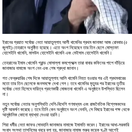
ইরানের প্রয়াত সর্বোচ্চ নেতা আয়াতুল্লাহ আলী খামেনির প্রথম জানাজা আজ রোববার (৫
জুলাই) তেহরানে অনুষ্ঠিত হয়েছে। এতে অংশ নিয়েছেন তার তিন ছেলে মোস্তফা
হোসেইনি খামেনি, মাসউদ হোসেইনি খামেনি এবং মেইসাম হোসেইনি খামেনি।
তেহরানের ইমাম খোমেনি গ্রান্ড মোসাল্লা কমপ্লেক্সে তারা বাবার কফিনের পাশে দাঁড়িয়ে
জানাজার নামাজে অংশ নেন এবং শেষ শ্রদ্ধা জানান।
গত ফেব্রুয়ারির শেষ দিকে আয়াতুল্লাহ আলি খামেনি নিহত হওয়ার পর এই প্রথমবারের
মতো তার তিন ছেলেকে জনসমক্ষে দেখা গেল। তবে খামেনির মৃত্যুর পর ইরানের তৃতীয়
সর্বোচ্চ নেতা হিসেবে দায়িত্ব গ্রহণকারী মোজতবা খামেনি এ অনুষ্ঠানে উপস্থিত ছিলেন
না।
নতুন সর্বোচ্চ নেতার অনুপস্থিতি দেশি-বিদেশি গণমাধ্যম এবং রাজনৈতিক বিশ্লেষকদের
দৃষ্টি আকর্ষণ করেছে। তবে তিনি কেন অনুষ্ঠানে অংশ নেননি, সে বিষয়ে ইরানের পক্ষ থেকে
আনুষ্ঠানিক কোনো ব্যাখ্যা দেওয়া হয়নি।
শিয়া ধর্মীয় নেতা জাফর সোবহানি জানাজার নামাজে ইমামতি করেন। ইরানের আধা-সরকারি
সংবাদ সংস্থা তাসনিমের খবরে বলা হয়, জানাজার নামাজ শুরুর কয়েক ঘণ্টা আগেই