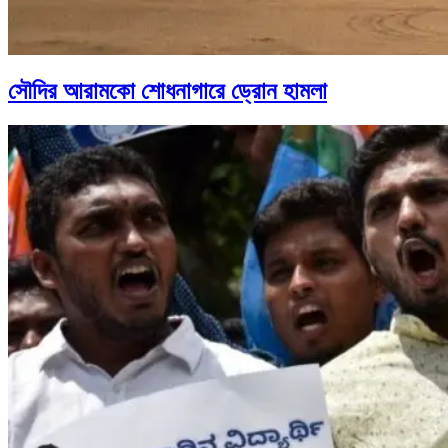
সৌদির আরামকো শোধনাগারে ড্রোন হামলা