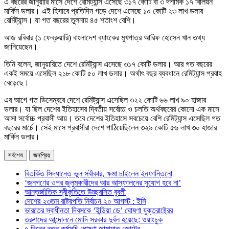
এ বছরের জানুয়ারি মাসে দেশে রেমিট্যান্স এসেছে ৩১৭ কোটি বা ৩ দশমিক ১৭ বিলিয়ন
মার্কিন ডলার। এই হিসাবে প্রতিদিন গড়ে দেশে এসেছে ১০ কোটি ২৩ লাখ ডলার
রেমিট্যান্স। যা গত বছরের তুলনায় ৪৫ শতাংশ বেশি।
আজ রবিবার (১ ফেব্রুয়ারি) বাংলাদেশ ব্যাংকের মুখপাত্র আরিফ হোসেন খান তথ্য
জানিয়েছেন।
তিনি বলেন, জানুয়ারিতে দেশে রেমিট্যান্স এসেছে ৩১৭ কোটি ডলার। আর গত বছরের
একই সময়ে এসেছিল ২১৮ কোটি ৫০ লাখ ডলার। অর্থাৎ বছর ব্যবধানে রেমিট্যান্স প্রবাহ
বেড়েছে।
এর আগে গত ডিসেম্বরে দেশে রেমিট্যান্স এসেছিল ৩২২ কোটি ৬৬ লাখ ৯০ হাজার
ডলার। যা ছিল দেশের ইতিহাসের দ্বিতীয় সর্বোচ্চ ও চলতি অর্থবছরের কোনো এক মাসে
আসা সর্বোচ্চ প্রবাসী আয়। তবে দেশের ইতিহাসে সবচেয়ে বেশি রেমিট্যান্স এসেছিল গত
বছরের মার্চে। সেই মাসে প্রবাসীরা দেশে পাঠিয়েছিলেন ৩২৯ কোটি ৫৬ লাখ ৩০ হাজার
মার্কিন ডলার।
সর্বশেষ
জনপ্রিয়
বিতর্কিত সিদ্ধান্তে ভুল স্বীকার, ক্ষমা চাইলেন ইনফান্তিনো
‘জনগণের ওপর জুলুমকারীদের আর আস্ফালনের সুযোগ হবে না’
আন্তর্জাতিক স্বীকৃতিতে উচ্ছ্বসিত বুবলী
দেশের ২৩তম রাষ্ট্রপতি নির্বাচন ২০ আগস্ট : ইসি
ভারতের স্বাধীনতা দিবসকে ‘ইন্ডিয়া ডে’ ঘোষণা যুক্তরাষ্ট্রের
তরুণদের আন্দোলনে মোদি সরকার দুর্বল হয়েছে: ওয়াংচুক
৫ দিনের নতুন কর্মসূচি ঘোষণা জামায়াত জোটের