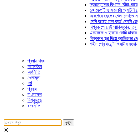
স্কটল্যান্ডের বিপক্ষে ‘বাঁচা-মরার লড়াই
১৭ ডেপুটি ও সহকারী অ্যাটর্নি জেনারে
অবশেষে ছেলের খেলা দেখতে মাঠে আস
মেসি বলেই লাল কার্ড দেননি রেফারি! ফা
বিশ্বকাপে নেই পাকিস্তান, তবু প্রতিট
একনেকে ৭ হাজার কোটি টাকার ৫ প্রকল
বিশ্বকাপ ড্র দিয়ে ব্রাজিলের হেক্সা মিশন
শহীদ প্রেসিডেন্ট জিয়াউর রহমান সমাধিত
প্রধান খবর
আমেরিকা
অর্থনীতি
খেলাধুলা
ধর্ম
প্রবাস
বাংলাদেশ
বিশ্বজুড়ে
রাজনীতি
খুজুঁন