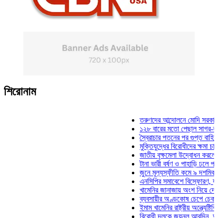
শিরোনাম
তরুণদের আন্দোলনে মোদি সরকার দুর্বল হ
১২৮ বারের মতো পেছাল সাগর-রুনি হত্য
স্বৈরাচার পতনের পর গুপ্ত বাহিনীর আত্মপ
মুক্তিযুদ্ধের বিরোধীদের ক্ষমা চাইতে হবে:
জাতীয় বৃক্ষমেলা উদ্বোধন করলেন প্রধানম
টানা ভারী বর্ষণ ও পাহাড়ি ঢলে পানিবন্দি চ
জুনে মূল্যস্ফীতি কমে ৯ দশমিক ১৬ শ
এনসিপির সমাবেশে বিস্ফোরণ, যুবলীগের 
খামেনির জানাজায় অংশ নিয়ে দেশে ফিরল
ব্যবসায়ীর অণ্ডকোষ চেপে চেক-স্ট্যাম্প
ইমাম খামেনির রাষ্ট্রীয় অন্ত্যেষ্টিক্রিয়া
বিরোধী দলকে জয়নুল আবদিন, আপনারা 