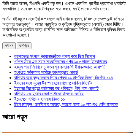
তিনি আরো বলেন, বিএনপি একটি বড় দল। এখানে একাধিক প্রার্থীর প্রত্যাশা থাকাটাই
স্বাভাবিক। তবে দল যাকে উপযুক্ত মনে করবে, সবাই তাকে সমর্থন দেবে।
জার্মান রাষ্ট্রদূতের সঙ্গে বৈঠক প্রসঙ্গে আমীর খসরু বলেন, স্কিল ডেভেলপমেন্ট বর্তমানে
অত্যন্ত গুরুত্বপূর্ণ। আমরা প্রযুক্তি ও কৃত্রিম বুদ্ধিমত্তায় (এআই) জোর দিচ্ছি।
অর্থনৈতিক অগ্রগতির জন্য জার্মানির সঙ্গে অভিজ্ঞতা বিনিময় ও বিনিয়োগ বৃদ্ধির বিষয়ে
আলোচনা হয়েছে।
সর্বশেষ
জনপ্রিয়
কসোভোর সংসদে প্রধানমন্ত্রীকে লক্ষ্য করে ডিম নিক্ষেপ
পশ্চিম তীরে এক মাসে সাংবাদিকদের ওপর ১০৮ হামলা ইসরাইলের
হরমুজ প্রণালি নিয়ে চুক্তির খুব কাছাকাছি ইরান-ওমান: আরাগচি
হংকংয়ে সর্বকালের সর্বোচ্চ তাপমাত্রার রেকর্ড
রাশিয়ার হয়ে যুদ্ধ করতে গিয়ে পেরুর ১১ নাগরিক নিহত, নিখোঁজ ১১৪
ইরানের সঙ্গে যুদ্ধে ট্রাম্প হেরে গেছেন: মার্কিন সিনেটর
ইরানের নিরাপত্তা কাঠামোয় বড় পরিবর্তন, শীর্ষ পদে রেজায়ি
রাশিয়ায় ৫০ হাজার সেনা পাঠাচ্ছে উত্তর কোরিয়া
ইয়েমেনে হুথিদের হামলায় নিহত ১১
চীনে টাইফুন ‘ডলফিন’র আঘাত, সরানো হলো ১০ লাখেরও বেশি মানুষকে
আরো পড়ুন