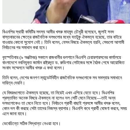
বিএনপির স্থায়ী কমিটির সদস্য আমীর খসরু মাহমুদ চৌধুরী বলেছেন, জুলাই সনদ
বাস্তবায়নের ক্ষেত্রে রাজনৈতিক দলগুলোর মধ্যে যতটুকু ঐকমত্য হয়েছে, তার বাইরে
যাওয়ার কোনো সুযোগ নেই। তিনি বলেন, যেসব বিষয়ে ঐকমত্য হয়নি, সেগুলো আগামী
নির্বাচনের পর সমাধান করা হবে।
বৃহস্পতিবার (৯ অক্টোবর) সকালে রাজধানীর গুলশানে বিএনপি চেয়ারপারসনের কার্যালয়ে
বাংলাদেশে নবনিযুক্ত জার্মান রাষ্ট্রদূত ড. রুডিগার লোটজের সঙ্গে বৈঠক শেষে আয়োজিত
সংবাদ সম্মেলনে আমীর খসরু এ কথা বলেন।
তিনি বলেন, দেশের জনগণ ম্যান্ডেটবিহীন রাজনৈতিক দলগুলোকে সব সমস্যার সমাধানে
দায়িত্ব দেয়নি।
যে বিষয়গুলোতে ঐকমত্য হয়েছে, তা নিয়েই এখন এগিয়ে যেতে হবে। বিএনপির
প্রস্তাবিত অনেক বিষয়ে ঐকমত্য না হলেও দল সেটি মেনে নিয়েছে—তাই অন্য
দলগুলোকেও তা মেনে নিতে হবে। নির্বাচনে প্রার্থী বাছাই প্রসঙ্গে আমীর খসরু বলেন,
কোন দল কী করছে সেটা তাদের নিজস্ব ব্যাপার। বিএনপি কবে প্রার্থী ঘোষণা করবে, সময়
এলে জানা যাবে।
ভেবেচিন্তে সঠিক সিদ্ধান্ত নেওয়া হবে।