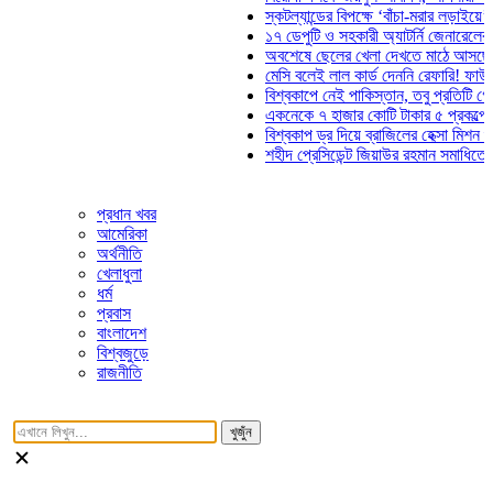
স্কটল্যান্ডের বিপক্ষে ‘বাঁচা-মরার লড়াইয়ে’ মাঠে
১৭ ডেপুটি ও সহকারী অ্যাটর্নি জেনারেলের পদত
অবশেষে ছেলের খেলা দেখতে মাঠে আসছেন ভো
মেসি বলেই লাল কার্ড দেননি রেফারি! ফাউল নিয়ে
বিশ্বকাপে নেই পাকিস্তান, তবু প্রতিটি গোলে 
একনেকে ৭ হাজার কোটি টাকার ৫ প্রকল্পের অন
বিশ্বকাপ ড্র দিয়ে ব্রাজিলের হেক্সা মিশন শুরু
শহীদ প্রেসিডেন্ট জিয়াউর রহমান সমাধিতে যুবদলে
প্রধান খবর
আমেরিকা
অর্থনীতি
খেলাধুলা
ধর্ম
প্রবাস
বাংলাদেশ
বিশ্বজুড়ে
রাজনীতি
খুজুঁন