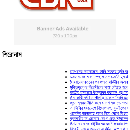
শিরোনাম
তরুণদের আন্দোলনে মোদি সরকার দুর্বল হয়েছে: 
১২৮ বারের মতো পেছাল সাগর-রুনি হত্যা মামলা
স্বৈরাচার পতনের পর গুপ্ত বাহিনীর আত্মপ্রকাশ: প
মুক্তিযুদ্ধের বিরোধীদের ক্ষমা চাইতে হবে: মুক্তিয
জাতীয় বৃক্ষমেলা উদ্বোধন করলেন প্রধানমন্ত্রী
টানা ভারী বর্ষণ ও পাহাড়ি ঢলে পানিবন্দি চট্টগ্রাম
জুনে মূল্যস্ফীতি কমে ৯ দশমিক ১৬ শতাংশ
এনসিপির সমাবেশে বিস্ফোরণ, যুবলীগের দুই নেত
খামেনির জানাজায় অংশ নিয়ে দেশে ফিরলেন স্পি
ব্যবসায়ীর অণ্ডকোষ চেপে চেক-স্ট্যাম্পে স্বাক
ইমাম খামেনির রাষ্ট্রীয় অন্ত্যেষ্টিক্রিয়ায় স্পিকা
বিরোধী দলকে জয়নুল আবদিন, আপনারা ৭১ সাল