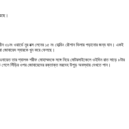
হয়েছে।
ন ৩১নং ওয়ার্ডে নুর বক্স লেনের ১৫ নং হোল্ডিং রৌশান ভিলায় পড়ানোর জন্য যান। একই
কারা জোবায়েদ স্যারকে খুন করে ফেলছে।
এনায়েত তার শ্যালক শরীফ মোহাম্মদকে সঙ্গে নিয়ে মোটরসাইকেলে ওইদিন রাত সাড়ে ৮টার
িতে গেলে সিঁড়ির ওপর জোবায়েদের রক্তাক্ত মরদেহ উপুড় অবস্থায় দেখতে পান।