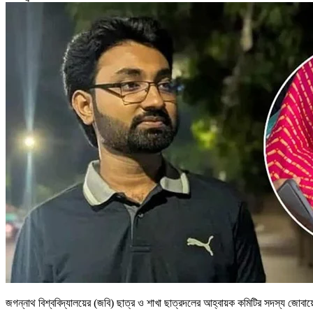
জগন্নাথ বিশ্ববিদ্যালয়ের (জবি) ছাত্র ও শাখা ছাত্রদলের আহ্বায়ক কমিটির সদস্য জোবায়ে