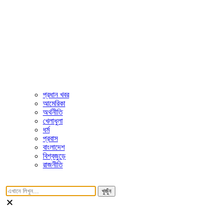
প্রধান খবর
আমেরিকা
অর্থনীতি
খেলাধুলা
ধর্ম
প্রবাস
বাংলাদেশ
বিশ্বজুড়ে
রাজনীতি
খুজুঁন