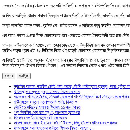
মঙ্গলবার (২১ অক্টোবর) মামলার তদন্তকারী কর্মকর্তা ও বংশাল থানার উপপরিদর্শক মো.
এ বিষয়ে সংশ্লিষ্ট থানার সাধারণ নিবন্ধন শাখার কর্মকর্তা ও উপপরিদর্শক তানভীর মোর্শে
অন্য আসামিরা হলেন বর্ষার প্রেমিক মো. মাহির রহমান ও মাহিরের বন্ধু ফারদীন আহম্মেদ
এর আগে সকাল ১০টার দিকে জোবায়েদের ভাই এনায়েত হোসেন সৈকত বাদী হয়ে রাজধানীর ব
মামলার অভিযোগে বলা হয়েছে, মো. জোবায়েদ হোসেন বিশ্ববিদ্যালয়ে পড়াশোনার পাশাপাশি 
তারিখে সন্ধ্যা প্রায় ৫টা ৪৮ মিনিটের দিকে ওই ছাত্রী জোবায়েদ হোসেনের বিশ্ববিদ্যালয়
এ বিষয়টি ওইদিন রাত অনুমান ৭টার সময় জগন্নাথ বিশ্ববিদ্যালয়ের ছাত্র মো. কামরুল 
দিকে ঘটনাস্থল রৌশান ভিলায় পৌঁছান। ওই ভবনের নিচতলা থেকে ওপরে ওঠার সময় তিনি সিঁ
সর্বশেষ
জনপ্রিয়
ন্যাটোর আদলে সামরিক জোট গঠন করছে সৌদি-পাকিস্তান-তুরস্ক, আজ চুক্তি স
থাইল্যান্ডের স্কুলে বন্দুক হামলায় নিহত বেড়ে ৭
অন্ধকার গাড়িতে বৈঠক, সত্যিই মোজতবা খামেনি ছিলেন কিনা সন্দিহান পেজেশকিয়
থাইল্যান্ডে স্কুলে এলোপাতাড়ি গুলি, নিহত ৭
সৌদিতে হুথিদের হামলায় শিশুসহ ১১ জন আহত
‘খুব শিগগির শেষ হবে যুদ্ধ’, আশাবাদ ট্রাম্পের
চিকেন নেক নিয়ে নতুন কৌশলে ভারত
হামলা করতে গিয়ে ইরানের ‘ফাঁদে’ ট্রাম্প, পিছু হটলেও ঘটবে চরম পরাজয়
থাইল্যান্ডে স্কুলছাত্রের গুলিতে শিক্ষক নিহত, আহত ১০