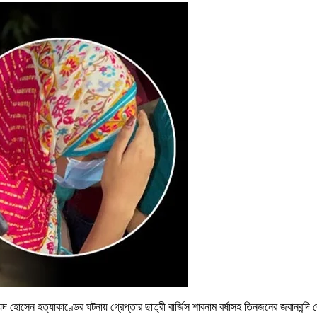
দ হোসেন হত্যাকাণ্ডের ঘটনায় গ্রেপ্তার ছাত্রী বার্জিস শাবনাম বর্ষাসহ তিনজনের জবানবন্দ