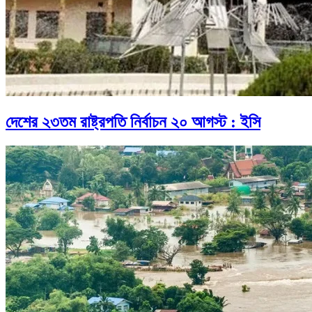
দেশের ২৩তম রাষ্ট্রপতি নির্বাচন ২০ আগস্ট : ইসি