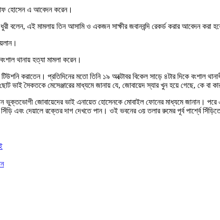
 আশরাফ হোসেন এ আবেদন করেন।
দ চৌধুরী বলেন, এই মামলায় তিন আসামি ও একজন সাক্ষীর জবানবন্দি রেকর্ড করার আবেদন করা 
 আয়লান।
ংশাল থানায় হত্যা মামলা করেন।
টিউশনি করাতেন। প্রতিদিনের মতো তিনি ১৯ অক্টোবর বিকেল সাড়ে ৪টার দিকে বংশাল থানাধী
ের ছোট ভাই সৈকতকে মেসেঞ্জারের মাধ্যমে জানায় যে, জোবায়েদ স্যার খুন হয়ে গেছে, কে বা 
হাসান ভুক্তভোগী জোবায়েদের ভাই এনায়েত হোসেনকে মোবাইল ফোনের মাধ্যমে জানান। পরে 
ড়ি এবং দেয়ালে রক্তের দাগ দেখতে পান। ওই ভবনের ৩য় তলার রুমের পূর্ব পার্শ্বে সিঁড়
ই
ান