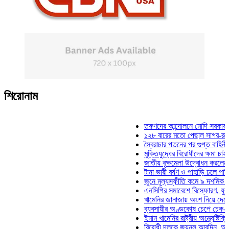
শিরোনাম
তরুণদের আন্দোলনে মোদি সরকার দুর্বল হয
১২৮ বারের মতো পেছাল সাগর-রুনি হত্যা
স্বৈরাচার পতনের পর গুপ্ত বাহিনীর আত্মপ্র
মুক্তিযুদ্ধের বিরোধীদের ক্ষমা চাইতে হবে: 
জাতীয় বৃক্ষমেলা উদ্বোধন করলেন প্রধানমন্
টানা ভারী বর্ষণ ও পাহাড়ি ঢলে পানিবন্দি চট
জুনে মূল্যস্ফীতি কমে ৯ দশমিক ১৬ শতা
এনসিপির সমাবেশে বিস্ফোরণ, যুবলীগের দ
খামেনির জানাজায় অংশ নিয়ে দেশে ফিরলে
ব্যবসায়ীর অণ্ডকোষ চেপে চেক-স্ট্যাম্পে
ইমাম খামেনির রাষ্ট্রীয় অন্ত্যেষ্টিক্রিয়ায়
বিরোধী দলকে জয়নুল আবদিন, আপনারা ৭