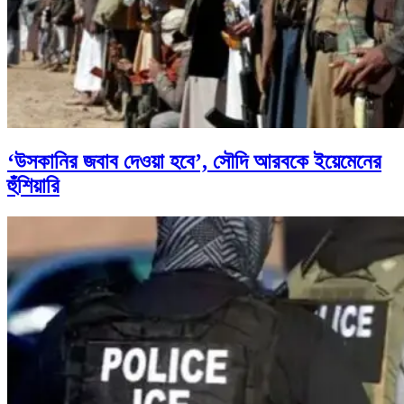
‘উসকানির জবাব দেওয়া হবে’, সৌদি আরবকে ইয়েমেনের
হুঁশিয়ারি