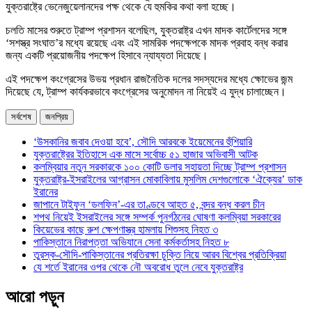
যুক্তরাষ্ট্রে ভেনেজুয়েলানদের পক্ষ থেকে যে হুমকির কথা বলা হচ্ছে।
চলতি মাসের শুরুতে ট্রাম্প প্রশাসন বলেছিল, যুক্তরাষ্ট্র এখন মাদক কার্টেলদের সঙ্গে
‘সশস্ত্র সংঘাত’র মধ্যে রয়েছে এবং এই সামরিক পদক্ষেপকে মাদক প্রবাহ বন্ধ করার
জন্য একটি প্রয়োজনীয় পদক্ষেপ হিসাবে ন্যায্যতা দিয়েছে।
এই পদক্ষেপ কংগ্রেসের উভয় প্রধান রাজনৈতিক দলের সদস্যদের মধ্যে ক্ষোভের জন্ম
দিয়েছে যে, ট্রাম্প কার্যকরভাবে কংগ্রেসের অনুমোদন না নিয়েই এ যুদ্ধ চালাচ্ছেন।
সর্বশেষ
জনপ্রিয়
‘উসকানির জবাব দেওয়া হবে’, সৌদি আরবকে ইয়েমেনের হুঁশিয়ারি
যুক্তরাষ্ট্রের ইতিহাসে এক মাসে সর্বোচ্চ ৫১ হাজার অভিবাসী আটক
কলম্বিয়ার নতুন সরকারকে ১০০ কোটি ডলার সহায়তা দিচ্ছে ট্রাম্প প্রশাসন
যুক্তরাষ্ট্র-ইসরাইলের আগ্রাসন মোকাবিলায় মুসলিম দেশগুলোকে ‘ঐক্যের’ ডাক
ইরানের
জাপানে টাইফুন ‘ডলফিন’-এর তাণ্ডবে আহত ৫, বন্দর বন্ধ করল চীন
শপথ নিয়েই ইসরাইলের সঙ্গে সম্পর্ক পুনর্গঠনের ঘোষণা কলম্বিয়া সরকারের
কিয়েভের কাছে রুশ ক্ষেপণাস্ত্র হামলায় শিশুসহ নিহত ৩
পাকিস্তানে নিরাপত্তা অভিযানে সেনা কর্মকর্তাসহ নিহত ৮
তুরস্ক-সৌদি-পাকিস্তানের প্রতিরক্ষা চুক্তি নিয়ে আরব বিশ্বের প্রতিক্রিয়া
যে শর্তে ইরানের ওপর থেকে নৌ অবরোধ তুলে নেবে যুক্তরাষ্ট্র
আরো পড়ুন