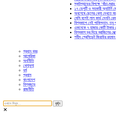
স্কটল্যান্ডের বিপক্ষে ‘বাঁচা-মরার লড়াইয়ে
১৭ ডেপুটি ও সহকারী অ্যাটর্নি জেনারেলে
অবশেষে ছেলের খেলা দেখতে মাঠে আসছ
মেসি বলেই লাল কার্ড দেননি রেফারি! ফাউ
বিশ্বকাপে নেই পাকিস্তান, তবু প্রতিটি 
একনেকে ৭ হাজার কোটি টাকার ৫ প্রকল্
বিশ্বকাপ ড্র দিয়ে ব্রাজিলের হেক্সা মিশন 
শহীদ প্রেসিডেন্ট জিয়াউর রহমান সমাধিতে 
প্রধান খবর
আমেরিকা
অর্থনীতি
খেলাধুলা
ধর্ম
প্রবাস
বাংলাদেশ
বিশ্বজুড়ে
রাজনীতি
খুজুঁন