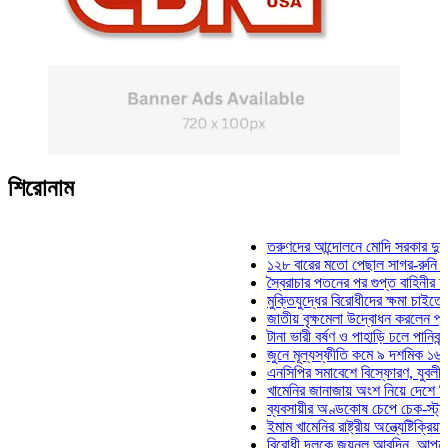
শিরোনাম
তরুণদের আন্দোলনে মোদি সরকার দুর্বল হয়েছ
১২৮ বারের মতো পেছাল সাগর-রুনি হত্যা মা
স্বৈরাচার পতনের পর গুপ্ত বাহিনীর আত্মপ্রকাশ
মুক্তিযুদ্ধের বিরোধীদের ক্ষমা চাইতে হবে: মুক
জাতীয় বৃক্ষমেলা উদ্বোধন করলেন প্রধানমন্ত্র
টানা ভারী বর্ষণ ও পাহাড়ি ঢলে পানিবন্দি চট্টগ্
জুনে মূল্যস্ফীতি কমে ৯ দশমিক ১৬ শতাংশ
এনসিপির সমাবেশে বিস্ফোরণ, যুবলীগের দুই 
খামেনির জানাজায় অংশ নিয়ে দেশে ফিরলেন স
ব্যবসায়ীর অণ্ডকোষ চেপে চেক-স্ট্যাম্পে স্
ইমাম খামেনির রাষ্ট্রীয় অন্ত্যেষ্টিক্রিয়ায় স্প
বিরোধী দলকে জয়নুল আবদিন, আপনারা ৭১ স