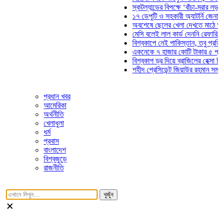
স্কটল্যান্ডের বিপক্ষে ‘বাঁচা-মরার লড়াইয়ে’ ম
১৭ ডেপুটি ও সহকারী অ্যাটর্নি জেনারেলের প
অবশেষে ছেলের খেলা দেখতে মাঠে আসছেন 
মেসি বলেই লাল কার্ড দেননি রেফারি! ফাউল ন
বিশ্বকাপে নেই পাকিস্তান, তবু প্রতিটি গো
একনেকে ৭ হাজার কোটি টাকার ৫ প্রকল্পের
বিশ্বকাপ ড্র দিয়ে ব্রাজিলের হেক্সা মিশন শুরু
শহীদ প্রেসিডেন্ট জিয়াউর রহমান সমাধিতে যুব
প্রধান খবর
আমেরিকা
অর্থনীতি
খেলাধুলা
ধর্ম
প্রবাস
বাংলাদেশ
বিশ্বজুড়ে
রাজনীতি
খুজুঁন