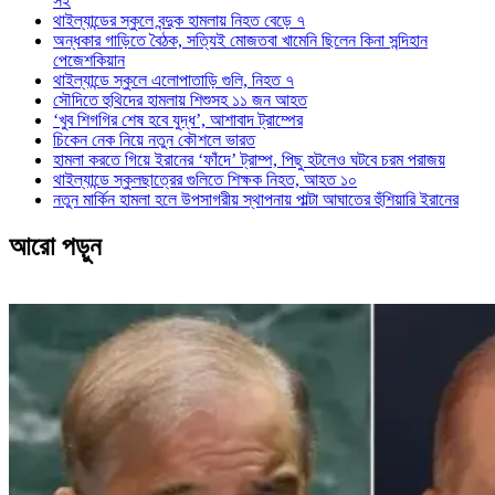
সই
থাইল্যান্ডের স্কুলে বন্দুক হামলায় নিহত বেড়ে ৭
অন্ধকার গাড়িতে বৈঠক, সত্যিই মোজতবা খামেনি ছিলেন কিনা সন্দিহান
পেজেশকিয়ান
থাইল্যান্ডে স্কুলে এলোপাতাড়ি গুলি, নিহত ৭
সৌদিতে হুথিদের হামলায় শিশুসহ ১১ জন আহত
‘খুব শিগগির শেষ হবে যুদ্ধ’, আশাবাদ ট্রাম্পের
চিকেন নেক নিয়ে নতুন কৌশলে ভারত
হামলা করতে গিয়ে ইরানের ‘ফাঁদে’ ট্রাম্প, পিছু হটলেও ঘটবে চরম পরাজয়
থাইল্যান্ডে স্কুলছাত্রের গুলিতে শিক্ষক নিহত, আহত ১০
নতুন মার্কিন হামলা হলে উপসাগরীয় স্থাপনায় পাল্টা আঘাতের হুঁশিয়ারি ইরানের
আরো পড়ুন