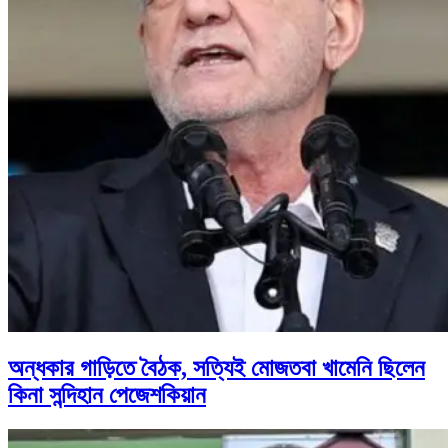
অন্ধকার গাড়িতে বৈঠক, সত্যিই মোজতবা খামেনি ছিলেন
কিনা সন্দিহান পেজেশকিয়ান