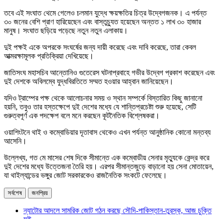
তবে এই সংঘাত থেমে গেলেও চলমান যুদ্ধে ক্ষয়ক্ষতির চিত্র উদ্বেগজনক। এ পর্যন্ত
৩০ জনের বেশি প্রাণ হারিয়েছেন এবং বাস্তুচ্যুত হয়েছেন অন্তত ১ লাখ ৩০ হাজার
মানুষ। সংঘাত ছড়িয়ে পড়েছে নতুন নতুন এলাকায়।
দুই পক্ষই একে অপরকে সংঘর্ষের জন্য দায়ী করেছে এবং দাবি করেছে, তারা কেবল
আত্মরক্ষামূলক প্রতিক্রিয়া দেখিয়েছে।
জাতিসংঘ মহাসচিব আন্তোনিও গুতেরেস ঘটনাপ্রবাহে গভীর উদ্বেগ প্রকাশ করেছেন এবং
দুই দেশকে অবিলম্বে যুদ্ধবিরতিতে সম্মত হওয়ার আহ্বান জানিয়েছেন।
যদিও ট্রাম্পের পক্ষ থেকে আলোচনার সময় ও স্থান সম্পর্কে বিস্তারিত কিছু জানানো
হয়নি, তবুও তার হস্তক্ষেপে দুই দেশের মধ্যে যে শান্তিপ্রচেষ্টা শুরু হয়েছে, সেটি
গুরুত্বপূর্ণ এক পদক্ষেপ বলে মনে করছেন কূটনৈতিক বিশ্লেষকরা।
ওয়াশিংটনে থাই ও কম্বোডিয়ার দূতাবাস থেকেও এখন পর্যন্ত আনুষ্ঠানিক কোনো মন্তব্য
আসেনি।
উল্লেখ্য, গত মে মাসের শেষ দিকে সীমান্তে এক কম্বোডীয় সেনার মৃত্যুকে কেন্দ্র করে
দুই দেশের মধ্যে উত্তেজনা তৈরি হয়। এরপর সীমান্তজুড়ে বাড়ানো হয় সেনা মোতায়েন,
যা থাইল্যান্ডের ভঙ্গুর জোট সরকারকেও রাজনৈতিক সংকটে ফেলেছে।
সর্বশেষ
জনপ্রিয়
ন্যাটোর আদলে সামরিক জোট গঠন করছে সৌদি-পাকিস্তান-তুরস্ক, আজ চুক্তি