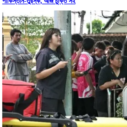
পাকিস্তান-তুরস্ক, আজ চুক্তি সই