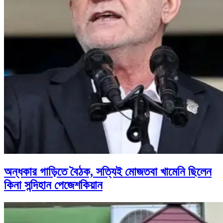
অন্ধকার গাড়িতে বৈঠক, সত্যিই মোজতবা খামেনি ছিলেন
কিনা সন্দিহান পেজেশকিয়ান