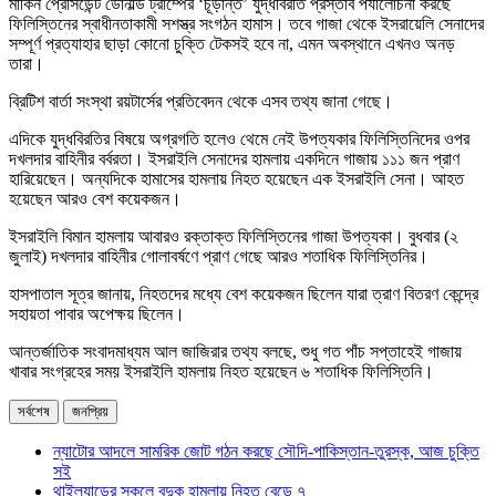
মার্কিন প্রেসিডেন্ট ডোনাল্ড ট্রাম্পের ‘চূড়ান্ত’ যুদ্ধবিরতি প্রস্তাব পর্যালোচনা করছে
ফিলিস্তিনের স্বাধীনতাকামী সশস্ত্র সংগঠন হামাস। তবে গাজা থেকে ইসরায়েলি সেনাদের
সম্পূর্ণ প্রত্যাহার ছাড়া কোনো চুক্তি টেকসই হবে না, এমন অবস্থানে এখনও অনড়
তারা।
ব্রিটিশ বার্তা সংস্থা রয়টার্সের প্রতিবেদন থেকে এসব তথ্য জানা গেছে।
এদিকে যুদ্ধবিরতির বিষয়ে অগ্রগতি হলেও থেমে নেই উপত্যকার ফিলিস্তিনিদের ওপর
দখলদার বাহিনীর বর্বরতা। ইসরাইলি সেনাদের হামলায় একদিনে গাজায় ১১১ জন প্রাণ
হারিয়েছেন। অন্যদিকে হামাসের হামলায় নিহত হয়েছেন এক ইসরাইলি সেনা। আহত
হয়েছেন আরও বেশ কয়েকজন।
ইসরাইলি বিমান হামলায় আবারও রক্তাক্ত ফিলিস্তিনের গাজা উপত্যকা। বুধবার (২
জুলাই) দখলদার বাহিনীর গোলাবর্ষণে প্রাণ গেছে আরও শতাধিক ফিলিস্তিনির।
হাসপাতাল সূত্র জানায়, নিহতদের মধ্যে বেশ কয়েকজন ছিলেন যারা ত্রাণ বিতরণ কেন্দ্রে
সহায়তা পাবার অপেক্ষয় ছিলেন।
আন্তর্জাতিক সংবাদমাধ্যম আল জাজিরার তথ্য বলছে, শুধু গত পাঁচ সপ্তাহেই গাজায়
খাবার সংগ্রহের সময় ইসরাইলি হামলায় নিহত হয়েছেন ৬ শতাধিক ফিলিস্তিনি।
সর্বশেষ
জনপ্রিয়
ন্যাটোর আদলে সামরিক জোট গঠন করছে সৌদি-পাকিস্তান-তুরস্ক, আজ চুক্তি
সই
থাইল্যান্ডের স্কুলে বন্দুক হামলায় নিহত বেড়ে ৭