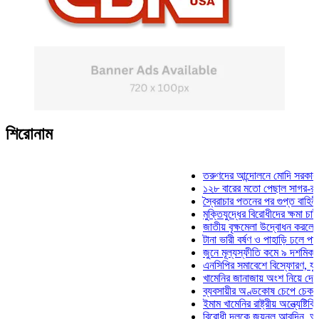
শিরোনাম
তরুণদের আন্দোলনে মোদি সরকার দুর্বল হয
১২৮ বারের মতো পেছাল সাগর-রুনি হত্য
স্বৈরাচার পতনের পর গুপ্ত বাহিনীর আত্মপ্
মুক্তিযুদ্ধের বিরোধীদের ক্ষমা চাইতে হবে:
জাতীয় বৃক্ষমেলা উদ্বোধন করলেন প্রধানমন
টানা ভারী বর্ষণ ও পাহাড়ি ঢলে পানিবন্দি চট
জুনে মূল্যস্ফীতি কমে ৯ দশমিক ১৬ শত
এনসিপির সমাবেশে বিস্ফোরণ, যুবলীগের দ
খামেনির জানাজায় অংশ নিয়ে দেশে ফিরলে
ব্যবসায়ীর অণ্ডকোষ চেপে চেক-স্ট্যাম্প
ইমাম খামেনির রাষ্ট্রীয় অন্ত্যেষ্টিক্রিয়া
বিরোধী দলকে জয়নুল আবদিন, আপনারা 