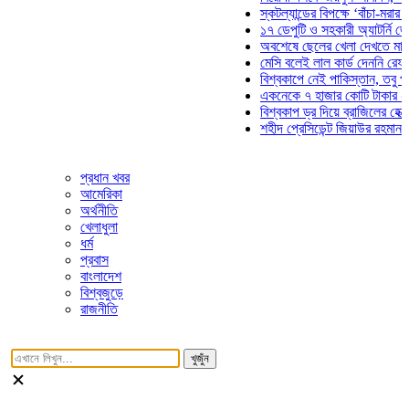
স্কটল্যান্ডের বিপক্ষে ‘বাঁচা-মরার লড়াইয়
১৭ ডেপুটি ও সহকারী অ্যাটর্নি জেনারেল
অবশেষে ছেলের খেলা দেখতে মাঠে আস
মেসি বলেই লাল কার্ড দেননি রেফারি! ফা
বিশ্বকাপে নেই পাকিস্তান, তবু প্রতিটি
একনেকে ৭ হাজার কোটি টাকার ৫ প্রকল্
বিশ্বকাপ ড্র দিয়ে ব্রাজিলের হেক্সা মিশন 
শহীদ প্রেসিডেন্ট জিয়াউর রহমান সমাধিতে
প্রধান খবর
আমেরিকা
অর্থনীতি
খেলাধুলা
ধর্ম
প্রবাস
বাংলাদেশ
বিশ্বজুড়ে
রাজনীতি
খুজুঁন