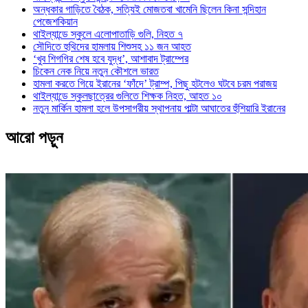
অন্ধকার গাড়িতে বৈঠক, সত্যিই মোজতবা খামেনি ছিলেন কিনা সন্দিহান
পেজেশকিয়ান
থাইল্যান্ডে স্কুলে এলোপাতাড়ি গুলি, নিহত ৭
সৌদিতে হুথিদের হামলায় শিশুসহ ১১ জন আহত
‘খুব শিগগির শেষ হবে যুদ্ধ’, আশাবাদ ট্রাম্পের
চিকেন নেক নিয়ে নতুন কৌশলে ভারত
হামলা করতে গিয়ে ইরানের ‘ফাঁদে’ ট্রাম্প, পিছু হটলেও ঘটবে চরম পরাজয়
থাইল্যান্ডে স্কুলছাত্রের গুলিতে শিক্ষক নিহত, আহত ১০
নতুন মার্কিন হামলা হলে উপসাগরীয় স্থাপনায় পাল্টা আঘাতের হুঁশিয়ারি ইরানের
আরো পড়ুন