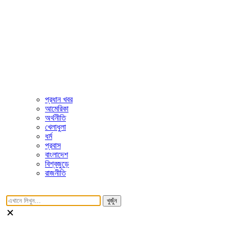
প্রধান খবর
আমেরিকা
অর্থনীতি
খেলাধুলা
ধর্ম
প্রবাস
বাংলাদেশ
বিশ্বজুড়ে
রাজনীতি
খুজুঁন