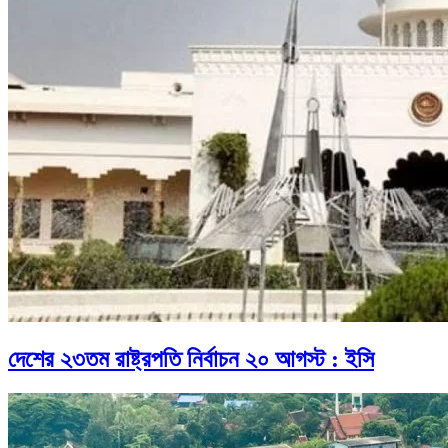
দেশের ২৩তম রাষ্ট্রপতি নির্বাচন ২০ আগস্ট : ইসি