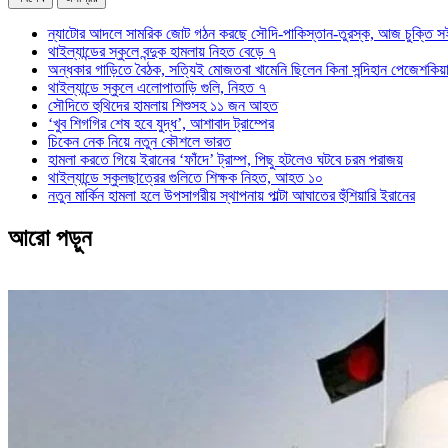
ন্যাটোর আদলে সামরিক জোট গঠন করছে সৌদি-পাকিস্তান-তুরস্ক, আজ চুক্তি স
থাইল্যান্ডের স্কুলে বন্দুক হামলায় নিহত বেড়ে ৭
অন্ধকার গাড়িতে বৈঠক, সত্যিই মোজতবা খামেনি ছিলেন কিনা সন্দিহান পেজেশকিয়
থাইল্যান্ডে স্কুলে এলোপাতাড়ি গুলি, নিহত ৭
সৌদিতে হুথিদের হামলায় শিশুসহ ১১ জন আহত
‘খুব শিগগির শেষ হবে যুদ্ধ’, আশাবাদ ট্রাম্পের
চিকেন নেক নিয়ে নতুন কৌশলে ভারত
হামলা করতে গিয়ে ইরানের ‘ফাঁদে’ ট্রাম্প, পিছু হটলেও ঘটবে চরম পরাজয়
থাইল্যান্ডে স্কুলছাত্রের গুলিতে শিক্ষক নিহত, আহত ১০
নতুন মার্কিন হামলা হলে উপসাগরীয় স্থাপনায় পাল্টা আঘাতের হুঁশিয়ারি ইরানের
আরো পড়ুন