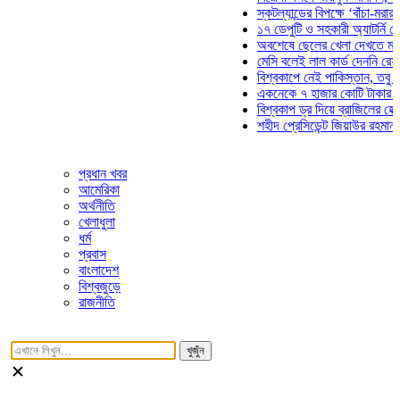
স্কটল্যান্ডের বিপক্ষে ‘বাঁচা-মরার লড়া
১৭ ডেপুটি ও সহকারী অ্যাটর্নি জেনারে
অবশেষে ছেলের খেলা দেখতে মাঠে আ
মেসি বলেই লাল কার্ড দেননি রেফারি! ফ
বিশ্বকাপে নেই পাকিস্তান, তবু প্রতি
একনেকে ৭ হাজার কোটি টাকার ৫ প্রক
বিশ্বকাপ ড্র দিয়ে ব্রাজিলের হেক্সা মিশ
শহীদ প্রেসিডেন্ট জিয়াউর রহমান সমাধিত
প্রধান খবর
আমেরিকা
অর্থনীতি
খেলাধুলা
ধর্ম
প্রবাস
বাংলাদেশ
বিশ্বজুড়ে
রাজনীতি
খুজুঁন