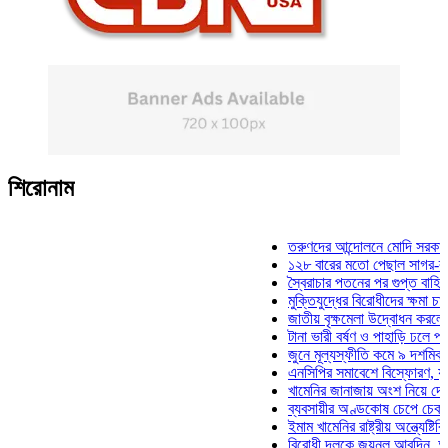
শিরোনাম
তরুণদের আন্দোলনে মোদি সরকার দুর্বল 
১২৮ বারের মতো পেছাল সাগর-রুনি হত্
স্বৈরাচার পতনের পর গুপ্ত বাহিনীর আত্মপ
মুক্তিযুদ্ধের বিরোধীদের ক্ষমা চাইতে হবে
জাতীয় বৃক্ষমেলা উদ্বোধন করলেন প্রধান
টানা ভারী বর্ষণ ও পাহাড়ি ঢলে পানিবন্দি 
জুনে মূল্যস্ফীতি কমে ৯ দশমিক ১৬ শ
এনসিপির সমাবেশে বিস্ফোরণ, যুবলীগের
খামেনির জানাজায় অংশ নিয়ে দেশে ফির
ব্যবসায়ীর অণ্ডকোষ চেপে চেক-স্ট্যাম্
ইমাম খামেনির রাষ্ট্রীয় অন্ত্যেষ্টিক্রিয়
বিরোধী দলকে জয়নুল আবদিন, আপনারা