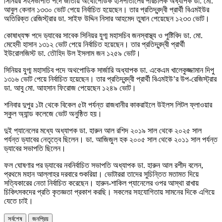
সিনিয়র সহসভাপতি পদে জাতীয় অর্থোপেডিক হাসপাতালের পরিচালক অধ্যাপক ডা. মো.
আবুল কেনান ১৩৩০ ভোট পেয়ে নির্বাচিত হয়েছেন। তার প্রতিদ্বন্দ্বী প্রার্থী বিএমইউর
অতিরিক্ত রেজিস্ট্রার ডা. সাইফ উদ্দিন নিসার আহমেদ তুষান পেয়েছেন ১২৩৩ ভোট।
কোষাধ্যক্ষ পদে ড্যাবের সাবেক সিনিয়র যুগ্ম মহাসচিব জনস্বাস্থ্য ও পুষ্টিবিদ ডা. মো.
মেহেদী হাসান ১৩১২ ভোট পেয়ে নির্বাচিত হয়েছেন। তার প্রতিদ্বন্দ্বী প্রার্থী
ইউরোলজিস্ট ডা. তৌহিদ উল ইসলাম জন ১২৫৯ ভোট।
সিনিয়র যুগ্ম মহাসচিব পদে অথপোডিক সার্জারি অধ্যাপক ডা. একেএম খালেকুজ্জামান দিপু
১৩১৬ ভোট পেয়ে নির্বাচিত হয়েছেন। তার প্রতিদ্বন্দ্বী প্রার্থী বিএমইউ’র উপ-রেজিস্ট্রার
ডা. আবু মো. আহসান ফিরোজ পেয়েছেন ১২৪৯ ভোট।
শনিবার দুপুর ১টা থেকে বিকেল ৫টা পর্যন্ত রাজধানীর কাকরাইলে উইলস লিটল ফ্লাওয়ার
স্কুল অ্যান্ড কলেজে ভোট অনুষ্ঠিত হয়।
দুই প্যানেলের মধ্যে অধ্যাপক ডা. হারুন আল রশিদ ২০১৯ সাল থেকে ২০২৫ সাল
পর্যন্ত ড্যাবের নেতৃত্বে ছিলেন। ডা. আজিজুল হক ২০০৫ সাল থেকে ২০১১ সাল পর্যন্ত
ড্যাবের সভাপতি ছিলেন।
ফল ঘোষণার পর ড্যাবের নবনির্বাচিত সভাপতি অধ্যাপক ডা. হারুন আল রশীদ বলেন,
প্রথমে মহান আল্লাহর দরবারে শুকরিয়া। ভোটাররা তাদের সুচিন্তিত মতামত দিয়ে
সত্যিকারের নেতা নির্বাচিত করেছেন। হারুন-শাকিল প্যানেলের ওপর আস্থা রাখায়
চিকিৎসকদের প্রতি কৃতজ্ঞতা প্রকাশ করছি। সকলের সহযোগিতায় সামনের দিকে এগিয়ে
যেতে চাই।
সর্বশেষ
জনপ্রিয়