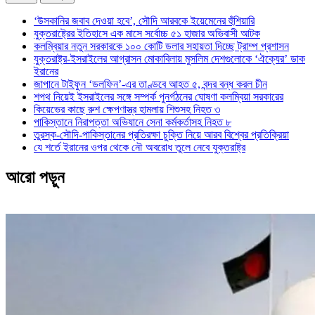
‘উসকানির জবাব দেওয়া হবে’, সৌদি আরবকে ইয়েমেনের হুঁশিয়ারি
যুক্তরাষ্ট্রের ইতিহাসে এক মাসে সর্বোচ্চ ৫১ হাজার অভিবাসী আটক
কলম্বিয়ার নতুন সরকারকে ১০০ কোটি ডলার সহায়তা দিচ্ছে ট্রাম্প প্রশাসন
যুক্তরাষ্ট্র-ইসরাইলের আগ্রাসন মোকাবিলায় মুসলিম দেশগুলোকে ‘ঐক্যের’ ডাক
ইরানের
জাপানে টাইফুন ‘ডলফিন’-এর তাণ্ডবে আহত ৫, বন্দর বন্ধ করল চীন
শপথ নিয়েই ইসরাইলের সঙ্গে সম্পর্ক পুনর্গঠনের ঘোষণা কলম্বিয়া সরকারের
কিয়েভের কাছে রুশ ক্ষেপণাস্ত্র হামলায় শিশুসহ নিহত ৩
পাকিস্তানে নিরাপত্তা অভিযানে সেনা কর্মকর্তাসহ নিহত ৮
তুরস্ক-সৌদি-পাকিস্তানের প্রতিরক্ষা চুক্তি নিয়ে আরব বিশ্বের প্রতিক্রিয়া
যে শর্তে ইরানের ওপর থেকে নৌ অবরোধ তুলে নেবে যুক্তরাষ্ট্র
আরো পড়ুন