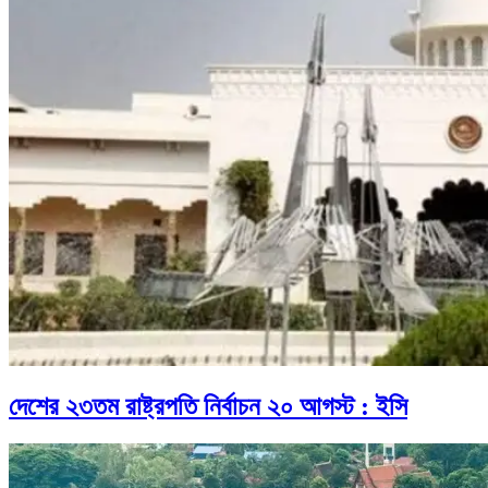
দেশের ২৩তম রাষ্ট্রপতি নির্বাচন ২০ আগস্ট : ইসি