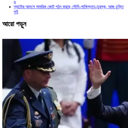
৬
ন্যাটোর আদলে সামরিক জোট গঠন করছে সৌদি-পাকিস্তান-তুরস্ক, আজ চুক্তি
সই
আরো পড়ুন