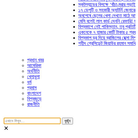
স্কটল্যান্ডের বিপক্ষে ‘বাঁচা-মরার লড়াইয়ে’ মাঠে
১৭ ডেপুটি ও সহকারী অ্যাটর্নি জেনারেলের পদত
অবশেষে ছেলের খেলা দেখতে মাঠে আসছেন ভো
মেসি বলেই লাল কার্ড দেননি রেফারি! ফাউল নিয়ে
বিশ্বকাপে নেই পাকিস্তান, তবু প্রতিটি গোলে 
একনেকে ৭ হাজার কোটি টাকার ৫ প্রকল্পের অন
বিশ্বকাপ ড্র দিয়ে ব্রাজিলের হেক্সা মিশন শুরু
শহীদ প্রেসিডেন্ট জিয়াউর রহমান সমাধিতে যুবদলে
প্রধান খবর
আমেরিকা
অর্থনীতি
খেলাধুলা
ধর্ম
প্রবাস
বাংলাদেশ
বিশ্বজুড়ে
রাজনীতি
খুজুঁন