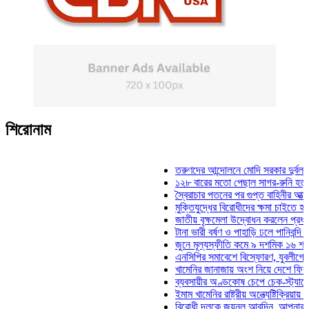
শিরোনাম
তরুণদের আন্দোলনে মোদি সরকার দুর্বল হয়েছে: 
১২৮ বারের মতো পেছাল সাগর-রুনি হত্যা মামলা
স্বৈরাচার পতনের পর গুপ্ত বাহিনীর আত্মপ্রকাশ: প
মুক্তিযুদ্ধের বিরোধীদের ক্ষমা চাইতে হবে: মুক্তিয
জাতীয় বৃক্ষমেলা উদ্বোধন করলেন প্রধানমন্ত্রী
টানা ভারী বর্ষণ ও পাহাড়ি ঢলে পানিবন্দি চট্টগ্রাম
জুনে মূল্যস্ফীতি কমে ৯ দশমিক ১৬ শতাংশ
এনসিপির সমাবেশে বিস্ফোরণ, যুবলীগের দুই নেত
খামেনির জানাজায় অংশ নিয়ে দেশে ফিরলেন স্পি
ব্যবসায়ীর অণ্ডকোষ চেপে চেক-স্ট্যাম্পে স্বাক
ইমাম খামেনির রাষ্ট্রীয় অন্ত্যেষ্টিক্রিয়ায় স্পিকা
বিরোধী দলকে জয়নুল আবদিন, আপনারা ৭১ সাল