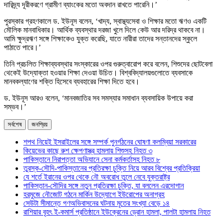
দারিদ্র্য দূরীকরণে গ্রামীণ ব্যাংকের মতো অবদান রাখতে পারেনি।’
পুরস্কার গ্রহণকালে ড. ইউনূস বলেন, ‘খাদ্য, স্বাস্থ্যসেবা ও শিক্ষার মতো ঋণও একটি
মৌলিক মানবাধিকার। আর্থিক ব্যবস্থার দরজা খুলে দিলে কেউ আর দরিদ্র থাকবে না।
আমি ক্ষুদ্রঋণ সঙ্গে শিক্ষাকেও যুক্ত করেছি, যাতে নারীরা তাদের সন্তানদের স্কুলে
পাঠাতে পারে।’
তিনি প্রচলিত শিক্ষাব্যবস্থার সংস্কারের ওপর গুরুত্বারোপ করে বলেন, শিশুদের ছোটবেলা
থেকেই উদ্যোক্তা হওয়ার শিক্ষা দেওয়া উচিত। বিশ্ববিদ্যালয়গুলোতে ব্যবসাকে
মানবকল্যাণের শক্তি হিসেবে ব্যবহারের শিক্ষা দিতে হবে।
ড. ইউনূস আরও বলেন, ‘মানবজাতির সব সমস্যার সমাধান ব্যবসায়িক উপায়ে করা
সম্ভব।’
সর্বশেষ
জনপ্রিয়
শপথ নিয়েই ইসরাইলের সঙ্গে সম্পর্ক পুনর্গঠনের ঘোষণা কলম্বিয়া সরকারের
কিয়েভের কাছে রুশ ক্ষেপণাস্ত্র হামলায় শিশুসহ নিহত ৩
পাকিস্তানে নিরাপত্তা অভিযানে সেনা কর্মকর্তাসহ নিহত ৮
তুরস্ক-সৌদি-পাকিস্তানের প্রতিরক্ষা চুক্তি নিয়ে আরব বিশ্বের প্রতিক্রিয়া
যে শর্তে ইরানের ওপর থেকে নৌ অবরোধ তুলে নেবে যুক্তরাষ্ট্র
পাকিস্তান-সৌদির সঙ্গে নতুন প্রতিরক্ষা চুক্তি, যা বললেন এরদোগান
হরমুজে নৌজোট গঠনে মার্কিন উদ্যোগে ইউরোপের অনাগ্রহ
সেউটা সীমান্তে গণঅভিবাসনের ঘটনায় মৃতের সংখ্যা বেড়ে ১৪
রাশিয়ার বৃহৎ ই-কমার্স প্রতিষ্ঠানে ইউক্রেনের ড্রোন হামলা, পালটা হামলায় নিহত