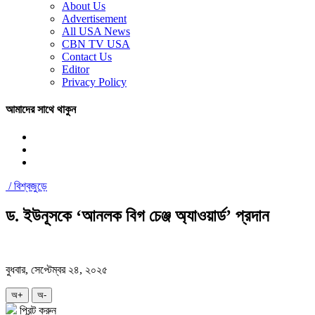
About Us
Advertisement
All USA News
CBN TV USA
Contact Us
Editor
Privacy Policy
আমাদের সাথে থাকুন
/
বিশ্বজুড়ে
ড. ইউনূসকে ‘আনলক বিগ চেঞ্জ অ্যাওয়ার্ড’ প্রদান
বুধবার, সেপ্টেম্বর ২৪, ২০২৫
অ+
অ-
প্রিন্ট করুন