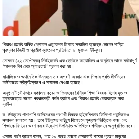
থিয়ারওয়ার্ল্ডের বার্ষিক গ্লোবাল এডুকেশন ডিনারে সম্মানিত হয়েছেন নোবেল শান্তি
পুরস্কার বিজয়ী ও গ্রামীণ ব্যাংকের প্রতিষ্ঠাতা ড. মুহাম্মদ ইউনূস।
সোমবার (২২ সেপ্টেম্বর) নিউইয়র্কের এক হোটেলে আয়োজিত এ অনুষ্ঠানে তাকে মর্যাদাপূর্ণ
‘আনলক বিগ চেঞ্জ অ্যাওয়ার্ড’ প্রদান করা হয়।
সামাজিক ও অর্থনৈতিক উন্নয়নে তার অগ্রণী অবদান এবং শিক্ষার প্রতি দীর্ঘদিনের
অঙ্গীকারের স্বীকৃতিস্বরূপ এ সম্মাননা দেওয়া হয়েছে।
অনুষ্ঠানটি যৌথভাবে সঞ্চালনা করেন জাতিসংঘের বৈশ্বিক শিক্ষা বিষয়ক বিশেষ দূত ও
যুক্তরাজ্যের সাবেক প্রধানমন্ত্রী গর্ডন ব্রাউন এবং থিয়ারওয়ার্ল্ডের চেয়ারম্যান সারা
ব্রাউন।
ড. ইউনূসের পাশাপাশি জাতিসংঘের শরণার্থী বিষয়ক হাইকমিশনার ফিলিপো গ্রান্ডিকেও
সম্মাননা জানানো হয়। তবে ইউনূসের দারিদ্র্য বিমোচনে ক্ষুদ্রঋণভিত্তিক কাজ এবং
শিক্ষাকে মিশনের অংশ করার উদ্যোগ উপস্থিত অতিথিদের গভীরভাবে অনুপ্রাণিত করে।
এসময় গর্ডন ব্রাউন বলেন, ‘গত ৫০ বছরে কোনো বেসরকারি খাতের প্রকল্প মানুষের