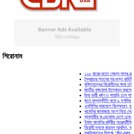
শিরোনাম
১২৮ বারের মতো পেছাল সাগর-রুনি হত্যা 
স্বৈরাচার পতনের পর গুপ্ত বাহিনীর আত্মপ্রক
মুক্তিযুদ্ধের বিরোধীদের ক্ষমা চাইতে হবে: ম
জাতীয় বৃক্ষমেলা উদ্বোধন করলেন প্রধানমন্
টানা ভারী বর্ষণ ও পাহাড়ি ঢলে পানিবন্দি চট্
জুনে মূল্যস্ফীতি কমে ৯ দশমিক ১৬ শতা
এনসিপির সমাবেশে বিস্ফোরণ, যুবলীগের দু
খামেনির জানাজায় অংশ নিয়ে দেশে ফিরলেন
ব্যবসায়ীর অণ্ডকোষ চেপে চেক-স্ট্যাম্পে 
ইমাম খামেনির রাষ্ট্রীয় অন্ত্যেষ্টিক্রিয়ায় 
বিরোধী দলকে জয়নুল আবদিন, আপনারা ৭১
স্কটল্যান্ডের বিপক্ষে ‘বাঁচা-মরার লড়াইয়ে