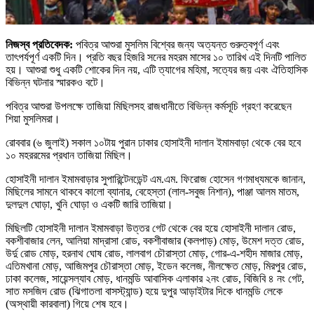
নিজস্ব প্রতিবেদক:
পবিত্র আশুরা মুসলিম বিশ্বের জন্য অত্যন্ত গুরুত্বপূর্ণ এবং
তাৎপর্যপূর্ণ একটি দিন। প্রতি বছর হিজরি সনের মহরম মাসের ১০ তারিখ এই দিনটি পালিত
হয়। আশুরা শুধু একটি শোকের দিন নয়, এটি ত্যাগের মহিমা, সত্যের জয় এবং ঐতিহাসিক
বিভিন্ন ঘটনার স্মারকও বটে।
পবিত্র আশুরা উপলক্ষে তাজিয়া মিছিলসহ রাজধানীতে বিভিন্ন কর্মসূচি গ্রহণ করেছেন
শিয়া মুসলিমরা।
রোববার (৬ জুলাই) সকাল ১০টায় পুরান ঢাকার হোসাইনী দালান ইমামবাড়া থেকে বের হবে
১০ মহররমের প্রধান তাজিয়া মিছিল।
হোসাইনী দালান ইমামবাড়ার সুপারিন্টেনডেন্ট এম.এম. ফিরোজ হোসেন গণমাধ্যমকে জানান,
মিছিলের সামনে থাকবে কালো ব্যানার, বেহেস্তা (লাল-সবুজ নিশান), পাঞ্জা আলম মাতম,
দুলদুল ঘোড়া, খুনি ঘোড়া ও একটি জারি তাজিয়া।
মিছিলটি হোসাইনী দালান ইমামবাড়া উত্তর গেট থেকে বের হয়ে হোসাইনী দালান রোড,
বকশীবাজার লেন, আলিয়া মাদ্রাসা রোড, বকশীবাজার (কলপাড়) মোড়, উমেশ দত্ত রোড,
উর্দু রোড মোড়, হরনাথ ঘোষ রোড, লালবাগ চৌরাস্তা মোড়, গোর-এ-শহীদ মাজার মোড়,
এতিমখানা মোড়, আজিমপুর চৌরাস্তা মোড়, ইডেন কলেজ, নীলক্ষেত মোড়, মিরপুর রোড,
ঢাকা কলেজ, সায়েন্সল্যাব মোড়, ধানমন্ডি আবাসিক এলাকার ২নং রোড, বিজিবি ৪ নং গেট,
সাত মসজিদ রোড (ঝিগাতলা বাসস্ট্যান্ড) হয়ে দুপুর আড়াইটার দিকে ধানমন্ডি লেকে
(অস্থায়ী কারবালা) গিয়ে শেষ হবে।