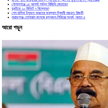
গোপালগঞ্জে ১৫ আগস্ট পর্যন্ত বিজিবি মোতায়েন
দুবাইয়ে ২০ মিনিটে ৭ বিস্ফোরণ
শেখ হাসিনা ইস্যুতে ভারতের অবস্থান দ্বিমুখী আচরণ: রিজভী
নারায়ণগঞ্জ তোলারাম কলেজে ছাত্রদল-শিবিরের সংঘর্ষ, আহত ৫
আরো পড়ুন