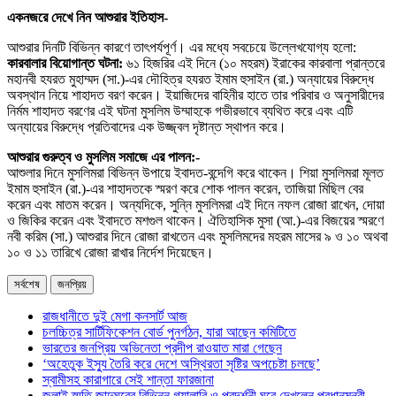
একনজরে দেখে নিন আশুরার ইতিহাস-
আশুরার দিনটি বিভিন্ন কারণে তাৎপর্যপূর্ণ। এর মধ্যে সবচেয়ে উল্লেখযোগ্য হলো:
কারবালার বিয়োগান্ত ঘটনা:
৬১ হিজরির এই দিনে (১০ মহরম) ইরাকের কারবালা প্রান্তরে
মহানবী হযরত মুহাম্মদ (সা.)-এর দৌহিত্র হযরত ইমাম হুসাইন (রা.) অন্যায়ের বিরুদ্ধে
অবস্থান নিয়ে শাহাদত বরণ করেন। ইয়াজিদের বাহিনীর হাতে তার পরিবার ও অনুসারীদের
নির্মম শাহাদত বরণের এই ঘটনা মুসলিম উম্মাহকে গভীরভাবে ব্যথিত করে এবং এটি
অন্যায়ের বিরুদ্ধে প্রতিবাদের এক উজ্জ্বল দৃষ্টান্ত স্থাপন করে।
আশুরার গুরুত্ব ও মুসলিম সমাজে এর পালন:-
আশুলার দিনে মুসলিমরা বিভিন্ন উপায়ে ইবাদত-বন্দেগি করে থাকেন। শিয়া মুসলিমরা মূলত
ইমাম হুসাইন (রা.)-এর শাহাদতকে স্মরণ করে শোক পালন করেন, তাজিয়া মিছিল বের
করেন এবং মাতম করেন। অন্যদিকে, সুন্নি মুসলিমরা এই দিনে নফল রোজা রাখেন, দোয়া
ও জিকির করেন এবং ইবাদতে মশগুল থাকেন। ঐতিহাসিক মুসা (আ.)-এর বিজয়ের স্মরণে
নবী করিম (সা.) আশুরার দিনে রোজা রাখতেন এবং মুসলিমদের মহরম মাসের ৯ ও ১০ অথবা
১০ ও ১১ তারিখে রোজা রাখার নির্দেশ দিয়েছেন।
সর্বশেষ
জনপ্রিয়
রাজধানীতে দুই মেগা কনসার্ট আজ
চলচ্চিত্র সার্টিফিকেশন বোর্ড পুনর্গঠন, যারা আছেন কমিটিতে
ভারতের জনপ্রিয় অভিনেতা প্রদীপ রাওয়াত মারা গেছেন
‘অহেতুক ইস্যু তৈরি করে দেশে অস্থিরতা সৃষ্টির অপচেষ্টা চলছে’
স্বামীসহ কারাগারে সেই শান্তা ফারজানা
জুলাই স্মৃতি জাদুঘরের বিভিন্ন গ্যালারি ও প্রদর্শনী ঘুরে দেখলেন প্রধানমন্ত্রী