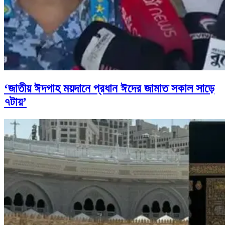
‘জাতীয় ঈদগাহ ময়দানে প্রধান ঈদের জামাত সকাল সাড়ে
৭টায়’