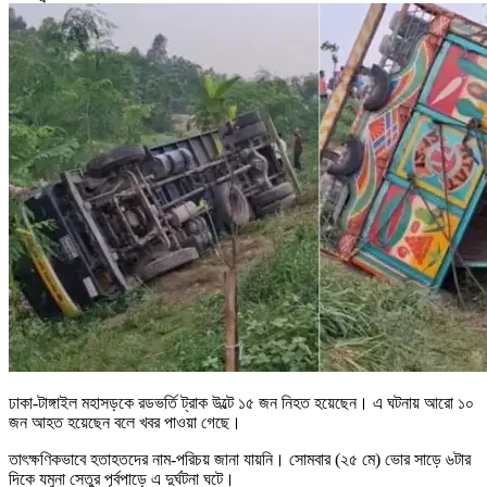
ঢাকা-টাঙ্গাইল মহাসড়কে রডভর্তি ট্রাক উল্টে ১৫ জন নিহত হয়েছেন। এ ঘটনায় আরো ১০
জন আহত হয়েছেন বলে খবর পাওয়া গেছে।
তাৎক্ষণিকভাবে হতাহতদের নাম-পরিচয় জানা যায়নি। সোমবার (২৫ মে) ভোর সাড়ে ৬টার
দিকে যমুনা সেতুর পূর্বপাড়ে এ দুর্ঘটনা ঘটে।