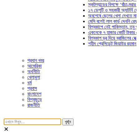
স্কটল্যান্ডের বিপক্ষে ‘বাঁচা-মরার লড়াইয়
১৭ ডেপুটি ও সহকারী অ্যাটর্নি জেনারেল
অবশেষে ছেলের খেলা দেখতে মাঠে আসছ
মেসি বলেই লাল কার্ড দেননি রেফারি! ফাউ
বিশ্বকাপে নেই পাকিস্তান, তবু প্রতিটি
একনেকে ৭ হাজার কোটি টাকার ৫ প্রকল্
বিশ্বকাপ ড্র দিয়ে ব্রাজিলের হেক্সা মিশন 
শহীদ প্রেসিডেন্ট জিয়াউর রহমান সমাধিতে
প্রধান খবর
আমেরিকা
অর্থনীতি
খেলাধুলা
ধর্ম
প্রবাস
বাংলাদেশ
বিশ্বজুড়ে
রাজনীতি
খুজুঁন