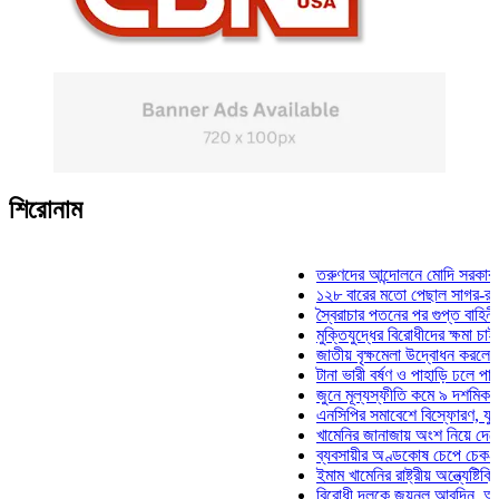
শিরোনাম
তরুণদের আন্দোলনে মোদি সরকার দুর্বল হয
১২৮ বারের মতো পেছাল সাগর-রুনি হত্যা
স্বৈরাচার পতনের পর গুপ্ত বাহিনীর আত্মপ্র
মুক্তিযুদ্ধের বিরোধীদের ক্ষমা চাইতে হবে: 
জাতীয় বৃক্ষমেলা উদ্বোধন করলেন প্রধানমন
টানা ভারী বর্ষণ ও পাহাড়ি ঢলে পানিবন্দি চট
জুনে মূল্যস্ফীতি কমে ৯ দশমিক ১৬ শত
এনসিপির সমাবেশে বিস্ফোরণ, যুবলীগের দ
খামেনির জানাজায় অংশ নিয়ে দেশে ফিরলে
ব্যবসায়ীর অণ্ডকোষ চেপে চেক-স্ট্যাম্পে
ইমাম খামেনির রাষ্ট্রীয় অন্ত্যেষ্টিক্রিয়ায়
বিরোধী দলকে জয়নুল আবদিন, আপনারা ৭