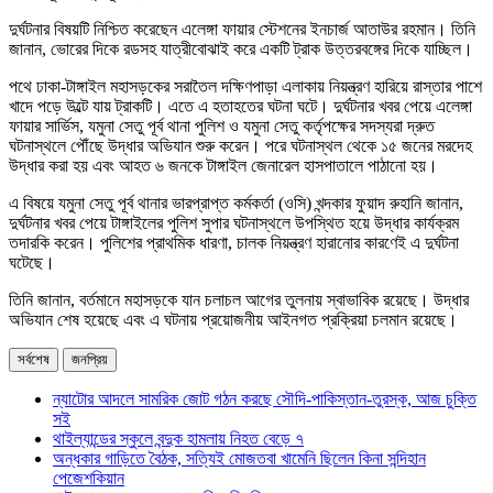
দুর্ঘটনার বিষয়টি নিশ্চিত করেছেন এলেঙ্গা ফায়ার স্টেশনের ইনচার্জ আতাউর রহমান। তিনি
জানান, ভোরের দিকে রডসহ যাত্রীবোঝাই করে একটি ট্রাক উত্তরবঙ্গের দিকে যাচ্ছিল।
পথে ঢাকা-টাঙ্গাইল মহাসড়কের সরাতৈল দক্ষিণপাড়া এলাকায় নিয়ন্ত্রণ হারিয়ে রাস্তার পাশে
খাদে পড়ে উল্টে যায় ট্রাকটি। এতে এ হতাহতের ঘটনা ঘটে। দুর্ঘটনার খবর পেয়ে এলেঙ্গা
ফায়ার সার্ভিস, যমুনা সেতু পূর্ব থানা পুলিশ ও যমুনা সেতু কর্তৃপক্ষের সদস্যরা দ্রুত
ঘটনাস্থলে পৌঁছে উদ্ধার অভিযান শুরু করেন। পরে ঘটনাস্থল থেকে ১৫ জনের মরদেহ
উদ্ধার করা হয় এবং আহত ৬ জনকে টাঙ্গাইল জেনারেল হাসপাতালে পাঠানো হয়।
এ বিষয়ে যমুনা সেতু পূর্ব থানার ভারপ্রাপ্ত কর্মকর্তা (ওসি) খন্দকার ফুয়াদ রুহানি জানান,
দুর্ঘটনার খবর পেয়ে টাঙ্গাইলের পুলিশ সুপার ঘটনাস্থলে উপস্থিত হয়ে উদ্ধার কার্যক্রম
তদারকি করেন। পুলিশের প্রাথমিক ধারণা, চালক নিয়ন্ত্রণ হারানোর কারণেই এ দুর্ঘটনা
ঘটেছে।
তিনি জানান, বর্তমানে মহাসড়কে যান চলাচল আগের তুলনায় স্বাভাবিক রয়েছে। উদ্ধার
অভিযান শেষ হয়েছে এবং এ ঘটনায় প্রয়োজনীয় আইনগত প্রক্রিয়া চলমান রয়েছে।
সর্বশেষ
জনপ্রিয়
ন্যাটোর আদলে সামরিক জোট গঠন করছে সৌদি-পাকিস্তান-তুরস্ক, আজ চুক্তি
সই
থাইল্যান্ডের স্কুলে বন্দুক হামলায় নিহত বেড়ে ৭
অন্ধকার গাড়িতে বৈঠক, সত্যিই মোজতবা খামেনি ছিলেন কিনা সন্দিহান
পেজেশকিয়ান