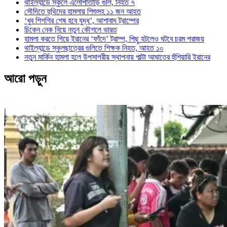
থাইল্যান্ডে স্কুলে এলোপাতাড়ি গুলি, নিহত ৭
সৌদিতে হুথিদের হামলায় শিশুসহ ১১ জন আহত
‘খুব শিগগির শেষ হবে যুদ্ধ’, আশাবাদ ট্রাম্পের
চিকেন নেক নিয়ে নতুন কৌশলে ভারত
হামলা করতে গিয়ে ইরানের ‘ফাঁদে’ ট্রাম্প, পিছু হটলেও ঘটবে চরম পরাজয়
থাইল্যান্ডে স্কুলছাত্রের গুলিতে শিক্ষক নিহত, আহত ১০
নতুন মার্কিন হামলা হলে উপসাগরীয় স্থাপনায় পাল্টা আঘাতের হুঁশিয়ারি ইরানের
আরো পড়ুন