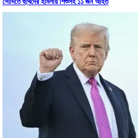
সৌদিতে হুথিদের হামলায় শিশুসহ ১১ জন আহত