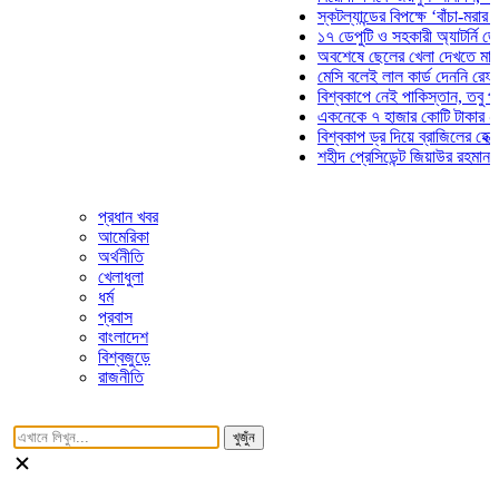
স্কটল্যান্ডের বিপক্ষে ‘বাঁচা-মরার লড়াই
১৭ ডেপুটি ও সহকারী অ্যাটর্নি জেনারে
অবশেষে ছেলের খেলা দেখতে মাঠে আস
মেসি বলেই লাল কার্ড দেননি রেফারি! ফা
বিশ্বকাপে নেই পাকিস্তান, তবু প্রতিট
একনেকে ৭ হাজার কোটি টাকার ৫ প্রকল
বিশ্বকাপ ড্র দিয়ে ব্রাজিলের হেক্সা মিশন
শহীদ প্রেসিডেন্ট জিয়াউর রহমান সমাধিত
প্রধান খবর
আমেরিকা
অর্থনীতি
খেলাধুলা
ধর্ম
প্রবাস
বাংলাদেশ
বিশ্বজুড়ে
রাজনীতি
খুজুঁন