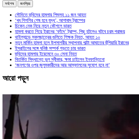
সর্বশেষ
জনপ্রিয়
সৌদিতে হুথিদের হামলায় শিশুসহ ১১ জন আহত
‘খুব শিগগির শেষ হবে যুদ্ধ’, আশাবাদ ট্রাম্পের
চিকেন নেক নিয়ে নতুন কৌশলে ভারত
হামলা করতে গিয়ে ইরানের ‘ফাঁদে’ ট্রাম্প, পিছু হটলেও ঘটবে চরম পরাজয়
থাইল্যান্ডে স্কুলছাত্রের গুলিতে শিক্ষক নিহত, আহত ১০
নতুন মার্কিন হামলা হলে উপসাগরীয় স্থাপনায় পাল্টা আঘাতের হুঁশিয়ারি ইরানের
ইসরাইলের সঙ্গে ঘনিষ্ঠ সম্পর্ক গড়তে চায় ভারত
হুথিদের হামলায় ইয়েমেনে ৩০ সেনা নিহত
বিতর্কিত সিদ্ধান্তে ভুল স্বীকার, ক্ষমা চাইলেন ইনফান্তিনো
‘জনগণের ওপর জুলুমকারীদের আর আস্ফালনের সুযোগ হবে না’
আরো পড়ুন