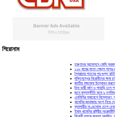
শিরোনাম
তরুণদের আন্দোলনে মোদি সরকার দুর্বল হ
১২৮ বারের মতো পেছাল সাগর-রুনি হত্য
স্বৈরাচার পতনের পর গুপ্ত বাহিনীর আত্মপ
মুক্তিযুদ্ধের বিরোধীদের ক্ষমা চাইতে হবে:
জাতীয় বৃক্ষমেলা উদ্বোধন করলেন প্রধানম
টানা ভারী বর্ষণ ও পাহাড়ি ঢলে পানিবন্দি চ
জুনে মূল্যস্ফীতি কমে ৯ দশমিক ১৬ শ
এনসিপির সমাবেশে বিস্ফোরণ, যুবলীগের 
খামেনির জানাজায় অংশ নিয়ে দেশে ফিরল
ব্যবসায়ীর অণ্ডকোষ চেপে চেক-স্ট্যাম্প
ইমাম খামেনির রাষ্ট্রীয় অন্ত্যেষ্টিক্রিয়া
বিরোধী দলকে জয়নুল আবদিন, আপনারা 