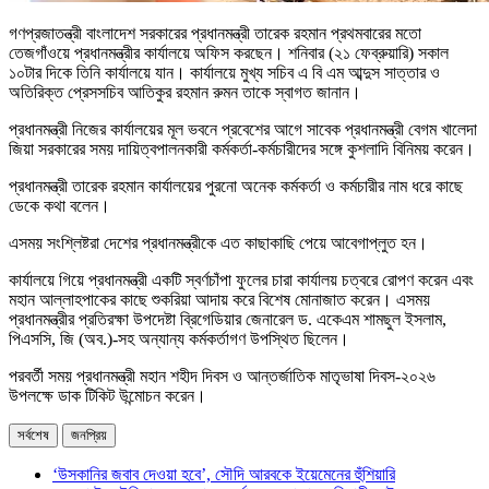
গণপ্রজাতন্ত্রী বাংলাদেশ সরকারের প্রধানমন্ত্রী তারেক রহমান প্রথমবারের মতো
তেজগাঁওয়ে প্রধানমন্ত্রীর কার্যালয়ে অফিস করছেন। শনিবার (২১ ফেব্রুয়ারি) সকাল
১০টার দিকে তিনি কার্যালয়ে যান। কার্যালয়ে মুখ্য সচিব এ বি এম আব্দুস সাত্তার ও
অতিরিক্ত প্রেসসচিব আতিকুর রহমান রুমন তাকে স্বাগত জানান।
প্রধানমন্ত্রী নিজের কার্যালয়ের মূল ভবনে প্রবেশের আগে সাবেক প্রধানমন্ত্রী বেগম খালেদা
জিয়া সরকারের সময় দায়িত্বপালনকারী কর্মকর্তা-কর্মচারীদের সঙ্গে কুশলাদি বিনিময় করেন।
প্রধানমন্ত্রী তারেক রহমান কার্যালয়ের পুরনো অনেক কর্মকর্তা ও কর্মচারীর নাম ধরে কাছে
ডেকে কথা বলেন।
এসময় সংশ্লিষ্টরা দেশের প্রধানমন্ত্রীকে এত কাছাকাছি পেয়ে আবেগাপ্লুত হন।
কার্যালয়ে গিয়ে প্রধানমন্ত্রী একটি স্বর্ণচাঁপা ফুলের চারা কার্যালয় চত্বরে রোপণ করেন এবং
মহান আল্লাহপাকের কাছে শুকরিয়া আদায় করে বিশেষ মোনাজাত করেন। এসময়
প্রধানমন্ত্রীর প্রতিরক্ষা উপদেষ্টা ব্রিগেডিয়ার জেনারেল ড. একেএম শামছুল ইসলাম,
পিএসসি, জি (অব.)-সহ অন্যান্য কর্মকর্তাগণ উপস্থিত ছিলেন।
পরবর্তী সময় প্রধানমন্ত্রী মহান শহীদ দিবস ও আন্তর্জাতিক মাতৃভাষা দিবস-২০২৬
উপলক্ষে ডাক টিকিট উন্মোচন করেন।
সর্বশেষ
জনপ্রিয়
‘উসকানির জবাব দেওয়া হবে’, সৌদি আরবকে ইয়েমেনের হুঁশিয়ারি