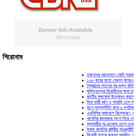
শিরোনাম
তরুণদের আন্দোলনে মোদি সরকার দুর্বল হয
১২৮ বারের মতো পেছাল সাগর-রুনি হত্যা
স্বৈরাচার পতনের পর গুপ্ত বাহিনীর আত্মপ্র
মুক্তিযুদ্ধের বিরোধীদের ক্ষমা চাইতে হবে: 
জাতীয় বৃক্ষমেলা উদ্বোধন করলেন প্রধানমন
টানা ভারী বর্ষণ ও পাহাড়ি ঢলে পানিবন্দি চট
জুনে মূল্যস্ফীতি কমে ৯ দশমিক ১৬ শত
এনসিপির সমাবেশে বিস্ফোরণ, যুবলীগের দ
খামেনির জানাজায় অংশ নিয়ে দেশে ফিরলে
ব্যবসায়ীর অণ্ডকোষ চেপে চেক-স্ট্যাম্পে
ইমাম খামেনির রাষ্ট্রীয় অন্ত্যেষ্টিক্রিয়ায়
বিরোধী দলকে জয়নুল আবদিন, আপনারা ৭