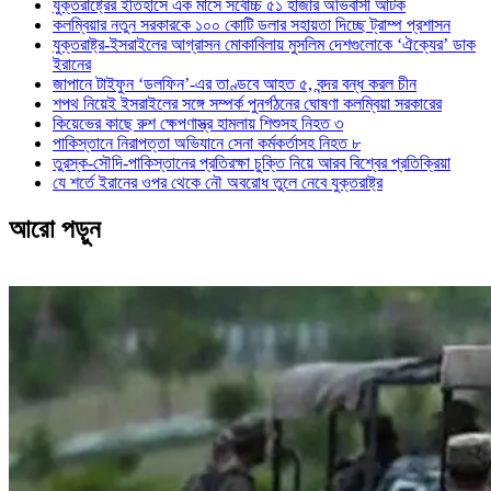
যুক্তরাষ্ট্রের ইতিহাসে এক মাসে সর্বোচ্চ ৫১ হাজার অভিবাসী আটক
কলম্বিয়ার নতুন সরকারকে ১০০ কোটি ডলার সহায়তা দিচ্ছে ট্রাম্প প্রশাসন
যুক্তরাষ্ট্র-ইসরাইলের আগ্রাসন মোকাবিলায় মুসলিম দেশগুলোকে ‘ঐক্যের’ ডাক
ইরানের
জাপানে টাইফুন ‘ডলফিন’-এর তাণ্ডবে আহত ৫, বন্দর বন্ধ করল চীন
শপথ নিয়েই ইসরাইলের সঙ্গে সম্পর্ক পুনর্গঠনের ঘোষণা কলম্বিয়া সরকারের
কিয়েভের কাছে রুশ ক্ষেপণাস্ত্র হামলায় শিশুসহ নিহত ৩
পাকিস্তানে নিরাপত্তা অভিযানে সেনা কর্মকর্তাসহ নিহত ৮
তুরস্ক-সৌদি-পাকিস্তানের প্রতিরক্ষা চুক্তি নিয়ে আরব বিশ্বের প্রতিক্রিয়া
যে শর্তে ইরানের ওপর থেকে নৌ অবরোধ তুলে নেবে যুক্তরাষ্ট্র
আরো পড়ুন