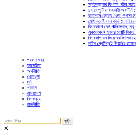
স্কটল্যান্ডের বিপক্ষে ‘বাঁচা-মরার লড়াইয়
১৭ ডেপুটি ও সহকারী অ্যাটর্নি জেনারেল
অবশেষে ছেলের খেলা দেখতে মাঠে আসছ
মেসি বলেই লাল কার্ড দেননি রেফারি! ফাউ
বিশ্বকাপে নেই পাকিস্তান, তবু প্রতিটি
একনেকে ৭ হাজার কোটি টাকার ৫ প্রকল্
বিশ্বকাপ ড্র দিয়ে ব্রাজিলের হেক্সা মিশন 
শহীদ প্রেসিডেন্ট জিয়াউর রহমান সমাধিতে
প্রধান খবর
আমেরিকা
অর্থনীতি
খেলাধুলা
ধর্ম
প্রবাস
বাংলাদেশ
বিশ্বজুড়ে
রাজনীতি
খুজুঁন