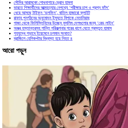
সৌদির আরামকো শোধনাগারে ড্রোন হামলা
ভারতে শিক্ষার্থীদের আত্মহত্যার নেপথ্যে ‘পরীক্ষার চাপ ও প্রশ্ন ফাঁস’
ধেয়ে আসছে টাইফুন ‘ডলফিন’, বাতিল হাজারো ফ্লাইট
রাফাহ পুনর্গঠনের অনুমোদন ইস্যুতে বিপাকে নেতানিয়াহু
গাজা থেকে ফিলিস্তিনিদের উচ্ছেদ মুসলিম দেশগুলোর জন্য ‘রেড লাইন’
অস্ত্র হস্তান্তরসহ শান্তি পরিকল্পনার পরের ধাপে যেতে প্রস্তুত হামাস
গৃহযুদ্ধে গড়াবে ইয়েমেনে চলমান সংঘাত?
ব্রাজিলে হেলিকপ্টার বিধ্বস্ত হয়ে নিহত ৪
আরো পড়ুন