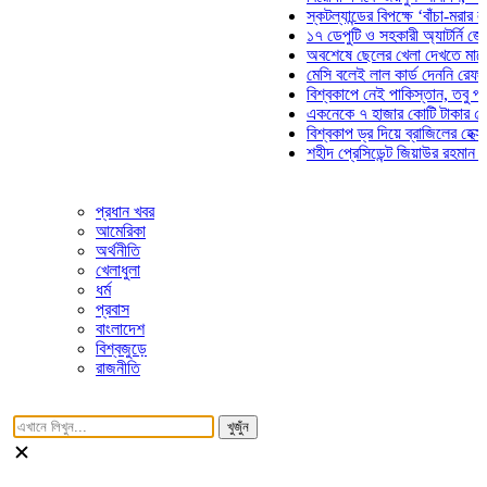
স্কটল্যান্ডের বিপক্ষে ‘বাঁচা-মরার লড়াইয়
১৭ ডেপুটি ও সহকারী অ্যাটর্নি জেনারেল
অবশেষে ছেলের খেলা দেখতে মাঠে আস
মেসি বলেই লাল কার্ড দেননি রেফারি! ফা
বিশ্বকাপে নেই পাকিস্তান, তবু প্রতিটি
একনেকে ৭ হাজার কোটি টাকার ৫ প্রকল্
বিশ্বকাপ ড্র দিয়ে ব্রাজিলের হেক্সা মিশন
শহীদ প্রেসিডেন্ট জিয়াউর রহমান সমাধিতে
প্রধান খবর
আমেরিকা
অর্থনীতি
খেলাধুলা
ধর্ম
প্রবাস
বাংলাদেশ
বিশ্বজুড়ে
রাজনীতি
খুজুঁন