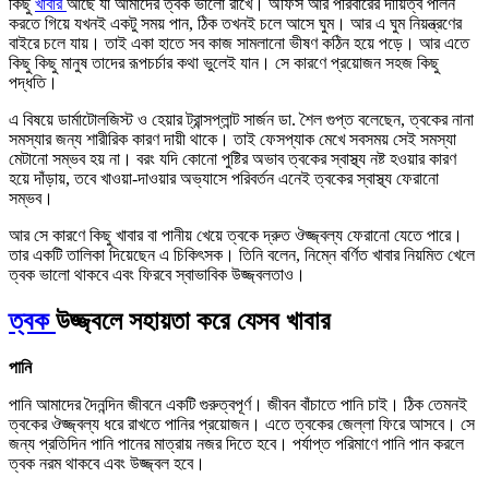
কিছু
খাবার
আছে যা আমাদের ত্বক ভালো রাখে। অফিস আর পরিবারের দায়িত্ব পালন
করতে গিয়ে যখনই একটু সময় পান, ঠিক তখনই চলে আসে ঘুম। আর এ ঘুম নিয়ন্ত্রণের
বাইরে চলে যায়। তাই একা হাতে সব কাজ সামলানো ভীষণ কঠিন হয়ে পড়ে। আর এতে
কিছু কিছু মানুষ তাদের রূপচর্চার কথা ভুলেই যান। সে কারণে প্রয়োজন সহজ কিছু
পদ্ধতি।
এ বিষয়ে ডার্মাটোলজিস্ট ও হেয়ার ট্রান্সপ্লান্ট সার্জন ডা. শৈল গুপ্ত বলেছেন, ত্বকের নানা
সমস্যার জন্য শারীরিক কারণ দায়ী থাকে। তাই ফেসপ্যাক মেখে সবসময় সেই সমস্যা
মেটানো সম্ভব হয় না। বরং যদি কোনো পুষ্টির অভাব ত্বকের স্বাস্থ্য নষ্ট হওয়ার কারণ
হয়ে দাঁড়ায়, তবে খাওয়া-দাওয়ার অভ্যাসে পরিবর্তন এনেই ত্বকের স্বাস্থ্য ফেরানো
সম্ভব।
আর সে কারণে কিছু খাবার বা পানীয় খেয়ে ত্বকে দ্রুত ঔজ্জ্বল্য ফেরানো যেতে পারে।
তার একটি তালিকা দিয়েছেন এ চিকিৎসক। তিনি বলেন, নিম্নে বর্ণিত খাবার নিয়মিত খেলে
ত্বক ভালো থাকবে এবং ফিরবে স্বাভাবিক উজ্জ্বলতাও।
ত্বক
উজ্জ্বলে সহায়তা করে যেসব খাবার
পানি
পানি আমাদের দৈনন্দিন জীবনে একটি গুরুত্বপূর্ণ। জীবন বাঁচাতে পানি চাই। ঠিক তেমনই
ত্বকের ঔজ্জ্বল্য ধরে রাখতে পানির প্রয়োজন। এতে ত্বকের জেল্লা ফিরে আসবে। সে
জন্য প্রতিদিন পানি পানের মাত্রায় নজর দিতে হবে। পর্যাপ্ত পরিমাণে পানি পান করলে
ত্বক নরম থাকবে এবং উজ্জ্বল হবে।