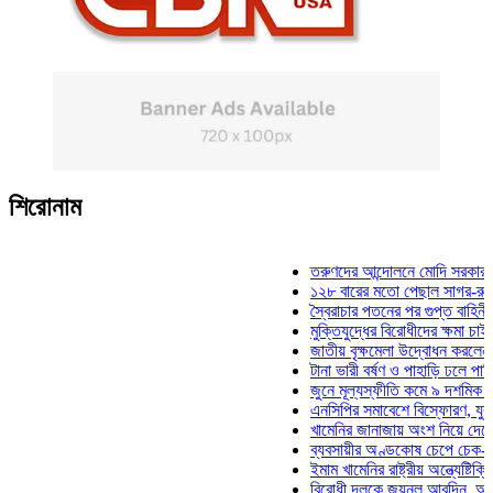
শিরোনাম
তরুণদের আন্দোলনে মোদি সরকার দুর্বল হয
১২৮ বারের মতো পেছাল সাগর-রুনি হত্য
স্বৈরাচার পতনের পর গুপ্ত বাহিনীর আত্মপ্
মুক্তিযুদ্ধের বিরোধীদের ক্ষমা চাইতে হবে:
জাতীয় বৃক্ষমেলা উদ্বোধন করলেন প্রধানমন
টানা ভারী বর্ষণ ও পাহাড়ি ঢলে পানিবন্দি চ
জুনে মূল্যস্ফীতি কমে ৯ দশমিক ১৬ শত
এনসিপির সমাবেশে বিস্ফোরণ, যুবলীগের 
খামেনির জানাজায় অংশ নিয়ে দেশে ফিরলে
ব্যবসায়ীর অণ্ডকোষ চেপে চেক-স্ট্যাম্প
ইমাম খামেনির রাষ্ট্রীয় অন্ত্যেষ্টিক্রিয়া
বিরোধী দলকে জয়নুল আবদিন, আপনারা 