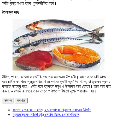
ক্ষতিগ্রস্ত হওয়া ত্বক পুনরুজ্জীবিত করে।
তৈলাক্ত মাছ
ইলিশ, পাবদা, কাতলা ও ভেটকি মাছ ত্বকের জন্য উপকারী। কারণ এতে চর্বি আছে।
আর চর্বি থাকা মাছে প্রচুর পরিমাণে ওমেগা-৩ ফ্যাটি অ্যাসিড থাকে, যা ত্বকের প্রদাহ
কমাতে সাহায্য করে। সেই সঙ্গে ত্বককে মসৃণ ও উজ্জ্বল করে তোলে। তবে আর যাই
করুন, অবশ্যই ঝলমলে ত্বক পেতে পর্যাপ্ত পরিমাণে ঘুমের প্রয়োজন হয়।
সর্বশেষ
জনপ্রিয়
কানাডায় ভয়াবহ দাবানল, ২০ হাজারের মানুষকে সরানোর নির্দেশ
যুক্তরাষ্ট্রকে কোনো ছাড় দেয়নি ইরান: পেজেশকিয়ান