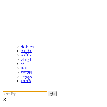
প্রধান খবর
আমেরিকা
অর্থনীতি
খেলাধুলা
ধর্ম
প্রবাস
বাংলাদেশ
বিশ্বজুড়ে
রাজনীতি
খুজুঁন