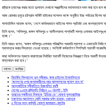
রাষ্ট্রকে চ্যালেঞ্জ করার মতো দুঃসাহস দেখানো সন্ত্রাসীদের যথাযথভাবে দমন করা হবে বলে জা
আজ রোববার দুপুরে চট্টগ্রাম সার্কিট হাউজের সম্মেলন কক্ষে অনুষ্ঠিত উচ্চ পর্যায়ের বিশ
সালাহউদ্দিন আহমদ বলেন, ‘দেশে কার্যকরভাবে আইনের শাসন প্রতিষ্ঠা এবং জনপ্রত্যাশা অনু
তিনি বলেন, ‘সলিমপুর, জঙ্গল সলিমপুর ও আলীনগরসহ পার্শ্ববর্তী সমগ্র এলাকার আইনশৃঙ্খল
হচ্ছে।’
তিনি আরও বলেন, ‘জঙ্গল সলিমপুর এলাকায় পরিকল্পিত সরকারি স্থাপনা ও একাডেমি নির্মাণে
স্থানান্তর করার সিদ্ধান্ত নেওয়া হয়েছে। সংশ্লিষ্ট কর্মকর্তাগণ শিগগিরই স্থানটি সরেজম
কারা অধিদফতর প্রথমে কারাগারের নির্ধারিত স্থানটি নিজেদের নিয়ন্ত্রণে নিয়ে পরবর্তী উন্নয়
বাস্তবায়ন করা হবে।’
সর্বশেষ
জনপ্রিয়
বিতর্কিত সিদ্ধান্তে ভুল স্বীকার, ক্ষমা চাইলেন ইনফান্তিনো
‘জনগণের ওপর জুলুমকারীদের আর আস্ফালনের সুযোগ হবে না’
আন্তর্জাতিক স্বীকৃতিতে উচ্ছ্বসিত বুবলী
দেশের ২৩তম রাষ্ট্রপতি নির্বাচন ২০ আগস্ট : ইসি
ভারতের স্বাধীনতা দিবসকে ‘ইন্ডিয়া ডে’ ঘোষণা যুক্তরাষ্ট্রের
তরুণদের আন্দোলনে মোদি সরকার দুর্বল হয়েছে: ওয়াংচুক
৫ দিনের নতুন কর্মসূচি ঘোষণা জামায়াত জোটের