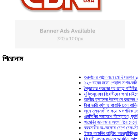
শিরোনাম
তরুণদের আন্দোলনে মোদি সরকার দুর্বল হয়েছ
১২৮ বারের মতো পেছাল সাগর-রুনি হত্যা ম
স্বৈরাচার পতনের পর গুপ্ত বাহিনীর আত্মপ্রকাশ
মুক্তিযুদ্ধের বিরোধীদের ক্ষমা চাইতে হবে: মুক
জাতীয় বৃক্ষমেলা উদ্বোধন করলেন প্রধানমন্ত্
টানা ভারী বর্ষণ ও পাহাড়ি ঢলে পানিবন্দি চট্টগ
জুনে মূল্যস্ফীতি কমে ৯ দশমিক ১৬ শতাংশ
এনসিপির সমাবেশে বিস্ফোরণ, যুবলীগের দুই 
খামেনির জানাজায় অংশ নিয়ে দেশে ফিরলেন স
ব্যবসায়ীর অণ্ডকোষ চেপে চেক-স্ট্যাম্পে স্
ইমাম খামেনির রাষ্ট্রীয় অন্ত্যেষ্টিক্রিয়ায় স্
বিরোধী দলকে জয়নুল আবদিন, আপনারা ৭১ 