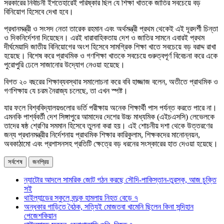
সরকারের নির্বাচনী ইশতেহারেই পরিষ্কার ছিল যে শিক্ষা খাতকে জাতির সবচেয়ে বড়
বিনিয়োগ হিসেবে দেখা হবে।
প্রধানমন্ত্রী ও সংসদ নেতা তারেক রহমান এবং অর্থমন্ত্রী প্রথম থেকেই এই দূরদর্শী চিন্তা
ও দিকনির্দেশনা দিয়েছেন। এরই ধারাবাহিকতায় দেশ ও জাতির সামনে এবারই প্রথম
দীর্ঘমেয়াদি জাতীয় বিনিয়োগের অংশ হিসেবে সামগ্রিক শিক্ষা খাতে সবচেয়ে বড় বরাদ্দ রাখা
হয়েছে। বিশেষ করে প্রাথমিক ও গণশিক্ষা খাতকে সবচেয়ে গুরুত্বপূর্ণ বিবেচনা করে একে
পুরোপুরি ঢেলে সাজানোর উদ্যোগ নেওয়া হয়েছে।
বিগত ২০ বছরের শিক্ষাব্যবস্থার সমালোচনা করে ববি হাজ্জাজ বলেন, অতীতে প্রাথমিক ও
গণশিক্ষায় যে চরম নৈরাজ্য চলেছে, তা এখন স্পষ্ট।
যার ফলে বিশ্ববিদ্যালয়গুলোর ভর্তি পরীক্ষায় অনেক শিক্ষার্থী পাস পর্যন্ত করতে পারে না।
এমনকি পার্শ্ববর্তী দেশ সিঙ্গাপুরে আমাদের দেশের উচ্চ মাধ্যমিক (এইচএসসি) লেভেলকে
তাদের ষষ্ঠ শ্রেণির সমমান হিসেবে তুলনা করা হয়। এই শোচনীয় দশা থেকে উত্তরণের
জন্য প্রধানমন্ত্রীর নির্দেশনায় প্রাথমিক শিক্ষার কারিকুলাম, শিক্ষকদের মানোন্নয়ন,
অবকাঠামো এবং প্রশাসনসহ প্রতিটি ক্ষেত্রে বড় ধরনের সংস্কারের হাত দেওয়া হয়েছে।
সর্বশেষ
জনপ্রিয়
ন্যাটোর আদলে সামরিক জোট গঠন করছে সৌদি-পাকিস্তান-তুরস্ক, আজ চুক্তি
সই
থাইল্যান্ডের স্কুলে বন্দুক হামলায় নিহত বেড়ে ৭
অন্ধকার গাড়িতে বৈঠক, সত্যিই মোজতবা খামেনি ছিলেন কিনা সন্দিহান
পেজেশকিয়ান