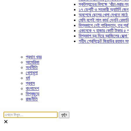
স্কটল্যান্ডের বিপক্ষে ‘বাঁচা-মরার লড়াইয়ে’ 
১৭ ডেপুটি ও সহকারী অ্যাটর্নি জেনারেলের 
অবশেষে ছেলের খেলা দেখতে মাঠে আসছেন
মেসি বলেই লাল কার্ড দেননি রেফারি! ফাউল ন
বিশ্বকাপে নেই পাকিস্তান, তবু প্রতিটি গো
একনেকে ৭ হাজার কোটি টাকার ৫ প্রকল্পের
বিশ্বকাপ ড্র দিয়ে ব্রাজিলের হেক্সা মিশন শুর
শহীদ প্রেসিডেন্ট জিয়াউর রহমান সমাধিতে যু
প্রধান খবর
আমেরিকা
অর্থনীতি
খেলাধুলা
ধর্ম
প্রবাস
বাংলাদেশ
বিশ্বজুড়ে
রাজনীতি
খুজুঁন