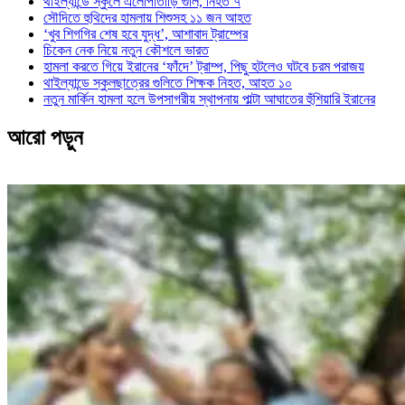
থাইল্যান্ডে স্কুলে এলোপাতাড়ি গুলি, নিহত ৭
সৌদিতে হুথিদের হামলায় শিশুসহ ১১ জন আহত
‘খুব শিগগির শেষ হবে যুদ্ধ’, আশাবাদ ট্রাম্পের
চিকেন নেক নিয়ে নতুন কৌশলে ভারত
হামলা করতে গিয়ে ইরানের ‘ফাঁদে’ ট্রাম্প, পিছু হটলেও ঘটবে চরম পরাজয়
থাইল্যান্ডে স্কুলছাত্রের গুলিতে শিক্ষক নিহত, আহত ১০
নতুন মার্কিন হামলা হলে উপসাগরীয় স্থাপনায় পাল্টা আঘাতের হুঁশিয়ারি ইরানের
আরো পড়ুন