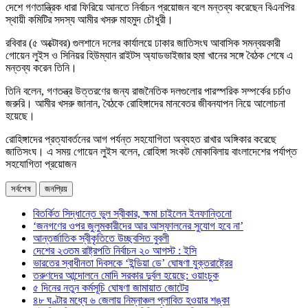
দেশে গণতান্ত্রিক ধারা ফিরিয়ে আনতে নির্বাচন প্রয়োজন বলে মন্তব্য করেছেন বিএনপির
স্থায়ী কমিটির সদস্য আমীর খসরু মাহমুদ চৌধুরী।
রবিবার (৫ অক্টোবর) গুলশানে দলের কার্যালয়ে ঢাকার জাতিসংঘ আবাসিক সমন্বয়কারী
গোয়েন লুইস ও সিনিয়র হিউম্যান রাইটস অ্যাডভাইজার হুমা খানের সঙ্গে বৈঠক শেষে এ
মন্তব্য করেন তিনি।
তিনি বলেন, গণতন্ত্র উত্তরণের জন্য রাজনৈতিক দলগুলোর পারস্পরিক সম্পর্কের চর্চাও
জরুরি। আমীর খসরু জানান, বৈঠকে রোহিঙ্গাদের মানবেতর জীবনযাপন নিয়ে আলোচনা
হয়েছে।
রোহিঙ্গাদের প্রত্যাবর্তনের আগ পর্যন্ত সহযোগিতা অব্যহত রাখার অঙ্গিকার করেছে
জাতিসংঘ। এ সময় গোয়েন লুইস বলেন, রোহিঙ্গা সংকট মোকাবিলায় বাংলাদেশের পর্যাপ্ত
সহযোগিতা প্রয়োজন
সর্বশেষ
জনপ্রিয়
বিতর্কিত সিদ্ধান্তে ভুল স্বীকার, ক্ষমা চাইলেন ইনফান্তিনো
‘জনগণের ওপর জুলুমকারীদের আর আস্ফালনের সুযোগ হবে না’
আন্তর্জাতিক স্বীকৃতিতে উচ্ছ্বসিত বুবলী
দেশের ২৩তম রাষ্ট্রপতি নির্বাচন ২০ আগস্ট : ইসি
ভারতের স্বাধীনতা দিবসকে ‘ইন্ডিয়া ডে’ ঘোষণা যুক্তরাষ্ট্রের
তরুণদের আন্দোলনে মোদি সরকার দুর্বল হয়েছে: ওয়াংচুক
৫ দিনের নতুন কর্মসূচি ঘোষণা জামায়াত জোটের
৪৮ ঘণ্টার মধ্যে ৬ জেলায় নিম্নাঞ্চল প্লাবিত হওয়ার শঙ্কা