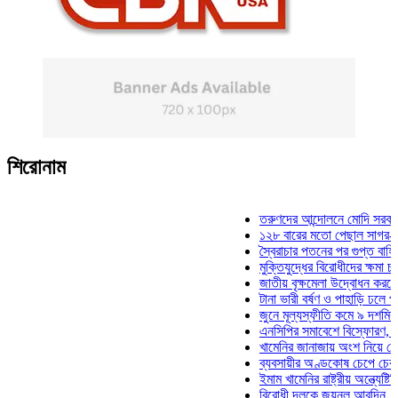
শিরোনাম
তরুণদের আন্দোলনে মোদি সরকার দুর্বল
১২৮ বারের মতো পেছাল সাগর-রুনি হত
স্বৈরাচার পতনের পর গুপ্ত বাহিনীর আত্
মুক্তিযুদ্ধের বিরোধীদের ক্ষমা চাইতে হ
জাতীয় বৃক্ষমেলা উদ্বোধন করলেন প্রধা
টানা ভারী বর্ষণ ও পাহাড়ি ঢলে পানিবন্দ
জুনে মূল্যস্ফীতি কমে ৯ দশমিক ১৬
এনসিপির সমাবেশে বিস্ফোরণ, যুবলীগে
খামেনির জানাজায় অংশ নিয়ে দেশে ফি
ব্যবসায়ীর অণ্ডকোষ চেপে চেক-স্ট্যা
ইমাম খামেনির রাষ্ট্রীয় অন্ত্যেষ্টিক্র
বিরোধী দলকে জয়নুল আবদিন, আপনার