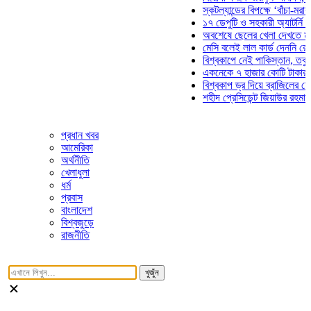
স্কটল্যান্ডের বিপক্ষে ‘বাঁচা-মরার লড়
১৭ ডেপুটি ও সহকারী অ্যাটর্নি জেনা
অবশেষে ছেলের খেলা দেখতে মাঠে 
মেসি বলেই লাল কার্ড দেননি রেফারি!
বিশ্বকাপে নেই পাকিস্তান, তবু প্রত
একনেকে ৭ হাজার কোটি টাকার ৫ প্র
বিশ্বকাপ ড্র দিয়ে ব্রাজিলের হেক্সা ম
শহীদ প্রেসিডেন্ট জিয়াউর রহমান সমাধ
প্রধান খবর
আমেরিকা
অর্থনীতি
খেলাধুলা
ধর্ম
প্রবাস
বাংলাদেশ
বিশ্বজুড়ে
রাজনীতি
খুজুঁন