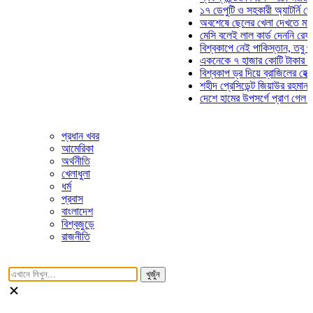
১৭ ডেপুটি ও সহকারী অ্যাটর্নি জেনার
অবশেষে ছেলের খেলা দেখতে মাঠে আ
মেসি বলেই লাল কার্ড দেননি রেফারি! ফ
বিশ্বকাপে নেই পাকিস্তান, তবু প্রতি
একনেকে ৭ হাজার কোটি টাকার ৫ প্রক
বিশ্বকাপ ড্র দিয়ে ব্রাজিলের হেক্সা মিশ
শহীদ প্রেসিডেন্ট জিয়াউর রহমান সমাধি
দেশে হামের উপসর্গে প্রাণ গেল আরও 
প্রধান খবর
আমেরিকা
অর্থনীতি
খেলাধুলা
ধর্ম
প্রবাস
বাংলাদেশ
বিশ্বজুড়ে
রাজনীতি
খুজুঁন