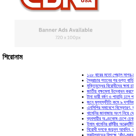
শিরোনাম
১২৮ বারের মতো পেছাল সাগর-রুনি হত্
স্বৈরাচার পতনের পর গুপ্ত বাহিনীর আত্মপ
মুক্তিযুদ্ধের বিরোধীদের ক্ষমা চাইতে হবে
জাতীয় বৃক্ষমেলা উদ্বোধন করলেন প্রধান
টানা ভারী বর্ষণ ও পাহাড়ি ঢলে পানিবন্দি 
জুনে মূল্যস্ফীতি কমে ৯ দশমিক ১৬ শ
এনসিপির সমাবেশে বিস্ফোরণ, যুবলীগের
খামেনির জানাজায় অংশ নিয়ে দেশে ফির
ব্যবসায়ীর অণ্ডকোষ চেপে চেক-স্ট্যাম্
ইমাম খামেনির রাষ্ট্রীয় অন্ত্যেষ্টিক্রিয়
বিরোধী দলকে জয়নুল আবদিন, আপনারা
স্কটল্যান্ডের বিপক্ষে ‘বাঁচা-মরার লড়া