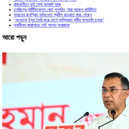
রাজধানীতে দুই মেগা কনসার্ট আজ
চলচ্চিত্র সার্টিফিকেশন বোর্ড পুনর্গঠন, যারা আছেন কমিটিতে
ভারতের জনপ্রিয় অভিনেতা প্রদীপ রাওয়াত মারা গেছেন
‘অহেতুক ইস্যু তৈরি করে দেশে অস্থিরতা সৃষ্টির অপচেষ্টা চলছে’
স্বামীসহ কারাগারে সেই শান্তা ফারজানা
আরো পড়ুন