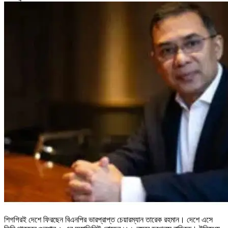
শিগগিরই দেশে ফিরছেন বিএনপির ভারপ্রাপ্ত চেয়ারম্যান তারেক রহমান। দেশে এসে