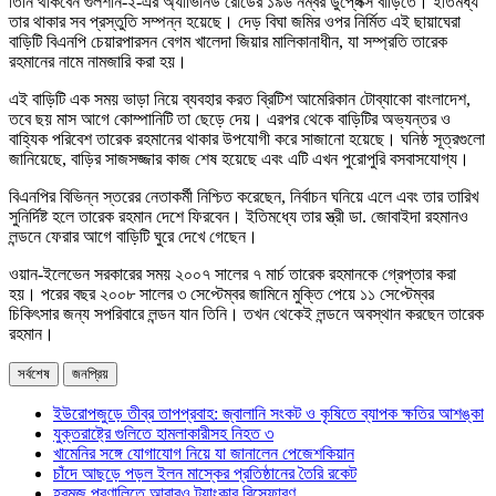
তিনি থাকবেন গুলশান-২-এর অ্যাভিনিউ রোডের ১৯৬ নম্বর ডুপ্লেক্স বাড়িতে। ইতিমধ্য
তার থাকার সব প্রস্তুতি সম্পন্ন হয়েছে। দেড় বিঘা জমির ওপর নির্মিত এই ছায়াঘেরা
বাড়িটি বিএনপি চেয়ারপারসন বেগম খালেদা জিয়ার মালিকানাধীন, যা সম্প্রতি তারেক
রহমানের নামে নামজারি করা হয়।
এই বাড়িটি এক সময় ভাড়া নিয়ে ব্যবহার করত ব্রিটিশ আমেরিকান টোব্যাকো বাংলাদেশ,
তবে ছয় মাস আগে কোম্পানিটি তা ছেড়ে দেয়। এরপর থেকে বাড়িটির অভ্যন্তর ও
বাহ্যিক পরিবেশ তারেক রহমানের থাকার উপযোগী করে সাজানো হয়েছে। ঘনিষ্ঠ সূত্রগুলো
জানিয়েছে, বাড়ির সাজসজ্জার কাজ শেষ হয়েছে এবং এটি এখন পুরোপুরি বসবাসযোগ্য।
বিএনপির বিভিন্ন স্তরের নেতাকর্মী নিশ্চিত করেছেন, নির্বাচন ঘনিয়ে এলে এবং তার তারিখ
সুনির্দিষ্ট হলে তারেক রহমান দেশে ফিরবেন। ইতিমধ্যে তার স্ত্রী ডা. জোবাইদা রহমানও
লন্ডনে ফেরার আগে বাড়িটি ঘুরে দেখে গেছেন।
ওয়ান-ইলেভেন সরকারের সময় ২০০৭ সালের ৭ মার্চ তারেক রহমানকে গ্রেপ্তার করা
হয়। পরের বছর ২০০৮ সালের ৩ সেপ্টেম্বর জামিনে মুক্তি পেয়ে ১১ সেপ্টেম্বর
চিকিৎসার জন্য সপরিবারে লন্ডন যান তিনি। তখন থেকেই লন্ডনে অবস্থান করছেন তারেক
রহমান।
সর্বশেষ
জনপ্রিয়
ইউরোপজুড়ে তীব্র তাপপ্রবাহ: জ্বালানি সংকট ও কৃষিতে ব্যাপক ক্ষতির আশঙ্কা
যুক্তরাষ্ট্রে গুলিতে হামলাকারীসহ নিহত ৩
খামেনির সঙ্গে যোগাযোগ নিয়ে যা জানালেন পেজেশকিয়ান
চাঁদে আছড়ে পড়ল ইলন মাস্কের প্রতিষ্ঠানের তৈরি রকেট
হরমুজ প্রণালিতে আবারও ট্যাংকার বিস্ফোরণ