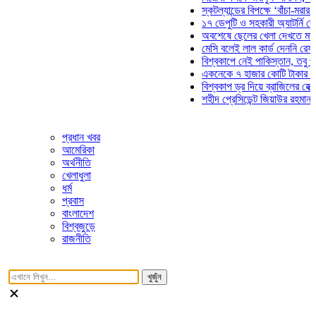
স্কটল্যান্ডের বিপক্ষে ‘বাঁচা-মরার লড়া
১৭ ডেপুটি ও সহকারী অ্যাটর্নি জেনারে
অবশেষে ছেলের খেলা দেখতে মাঠে আ
মেসি বলেই লাল কার্ড দেননি রেফারি! ফ
বিশ্বকাপে নেই পাকিস্তান, তবু প্রতি
একনেকে ৭ হাজার কোটি টাকার ৫ প্রক
বিশ্বকাপ ড্র দিয়ে ব্রাজিলের হেক্সা মিশ
শহীদ প্রেসিডেন্ট জিয়াউর রহমান সমাধিত
প্রধান খবর
আমেরিকা
অর্থনীতি
খেলাধুলা
ধর্ম
প্রবাস
বাংলাদেশ
বিশ্বজুড়ে
রাজনীতি
খুজুঁন