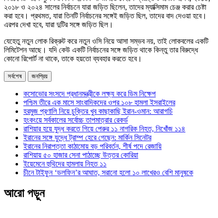
২০১৮ ও ২০২৪ সালের নির্বাচনে যারা জড়িত ছিলেন, তাদের ম্যাক্সিমাম চেঞ্জ করার চেষ্টা
করা হবে। প্রথমত, যারা তিনটি নির্বাচনের সঙ্গেই জড়িত ছিল, তাদের বাদ দেওয়া হবে।
এরপর দেখা হবে, যারা দুটির সঙ্গে জড়িত ছিল।
যেহেতু নতুন লোক রিক্রুট করে নতুন ওসি নিয়ে আসা সম্ভব নয়, তাই লোকবলের একটি
লিমিটেশন আছে। যদি কেউ একটি নির্বাচনের সঙ্গে জড়িত থাকে কিন্তু তার বিরুদ্ধে
কোনো রিপোর্ট না থাকে, তাকে হয়তো ব্যবহার করতে হবে।
সর্বশেষ
জনপ্রিয়
কসোভোর সংসদে প্রধানমন্ত্রীকে লক্ষ্য করে ডিম নিক্ষেপ
পশ্চিম তীরে এক মাসে সাংবাদিকদের ওপর ১০৮ হামলা ইসরাইলের
হরমুজ প্রণালি নিয়ে চুক্তির খুব কাছাকাছি ইরান-ওমান: আরাগচি
হংকংয়ে সর্বকালের সর্বোচ্চ তাপমাত্রার রেকর্ড
রাশিয়ার হয়ে যুদ্ধ করতে গিয়ে পেরুর ১১ নাগরিক নিহত, নিখোঁজ ১১৪
ইরানের সঙ্গে যুদ্ধে ট্রাম্প হেরে গেছেন: মার্কিন সিনেটর
ইরানের নিরাপত্তা কাঠামোয় বড় পরিবর্তন, শীর্ষ পদে রেজায়ি
রাশিয়ায় ৫০ হাজার সেনা পাঠাচ্ছে উত্তর কোরিয়া
ইয়েমেনে হুথিদের হামলায় নিহত ১১
চীনে টাইফুন ‘ডলফিন’র আঘাত, সরানো হলো ১০ লাখেরও বেশি মানুষকে
আরো পড়ুন