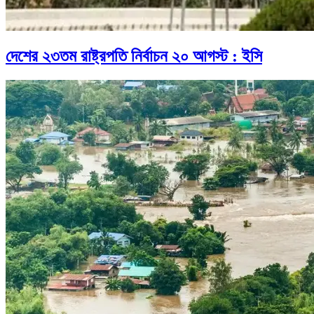
দেশের ২৩তম রাষ্ট্রপতি নির্বাচন ২০ আগস্ট : ইসি