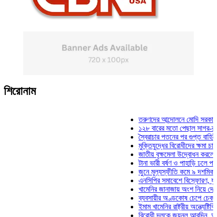
শিরোনাম
তরুণদের আন্দোলনে মোদি সরকার দুর্বল 
১২৮ বারের মতো পেছাল সাগর-রুনি হত্
স্বৈরাচার পতনের পর গুপ্ত বাহিনীর আত্মপ
মুক্তিযুদ্ধের বিরোধীদের ক্ষমা চাইতে হবে
জাতীয় বৃক্ষমেলা উদ্বোধন করলেন প্রধান
টানা ভারী বর্ষণ ও পাহাড়ি ঢলে পানিবন্দি 
জুনে মূল্যস্ফীতি কমে ৯ দশমিক ১৬ শ
এনসিপির সমাবেশে বিস্ফোরণ, যুবলীগের
খামেনির জানাজায় অংশ নিয়ে দেশে ফির
ব্যবসায়ীর অণ্ডকোষ চেপে চেক-স্ট্যাম্
ইমাম খামেনির রাষ্ট্রীয় অন্ত্যেষ্টিক্রিয়
বিরোধী দলকে জয়নুল আবদিন, আপনারা