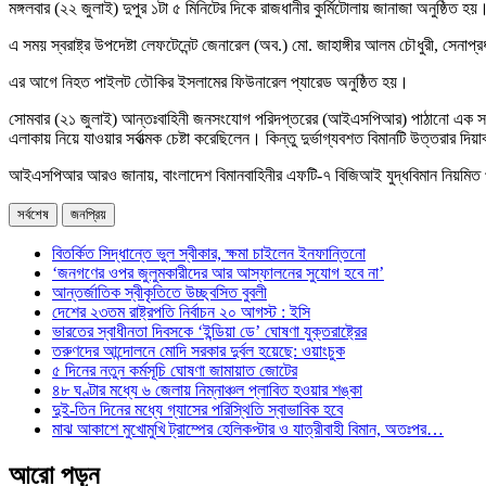
মঙ্গলবার (২২ জুলাই) দুপুর ১টা ৫ মিনিটের দিকে রাজধানীর কুর্মিটোলায় জানাজা অনুষ্ঠিত হয়
এ সময় স্বরাষ্ট্র উপদেষ্টা লেফটেনেন্ট জেনারেল (অব.) মো. জাহাঙ্গীর আলম চৌধুরী, সেনা
এর আগে নিহত পাইলট তৌকির ইসলামের ফিউনারেল প্যারেড অনুষ্ঠিত হয়।
সোমবার (২১ জুলাই) আন্তঃবাহিনী জনসংযোগ পরিদপ্তরের (আইএসপিআর) পাঠানো এক সংবাদ বি
এলাকায় নিয়ে যাওয়ার সর্বাত্মক চেষ্টা করেছিলেন। কিন্তু দুর্ভাগ্যবশত বিমানটি উত্তরার 
আইএসপিআর আরও জানায়, বাংলাদেশ বিমানবাহিনীর এফটি-৭ বিজিআই যুদ্ধবিমান নিয়মিত প্রশিক্
সর্বশেষ
জনপ্রিয়
বিতর্কিত সিদ্ধান্তে ভুল স্বীকার, ক্ষমা চাইলেন ইনফান্তিনো
‘জনগণের ওপর জুলুমকারীদের আর আস্ফালনের সুযোগ হবে না’
আন্তর্জাতিক স্বীকৃতিতে উচ্ছ্বসিত বুবলী
দেশের ২৩তম রাষ্ট্রপতি নির্বাচন ২০ আগস্ট : ইসি
ভারতের স্বাধীনতা দিবসকে ‘ইন্ডিয়া ডে’ ঘোষণা যুক্তরাষ্ট্রের
তরুণদের আন্দোলনে মোদি সরকার দুর্বল হয়েছে: ওয়াংচুক
৫ দিনের নতুন কর্মসূচি ঘোষণা জামায়াত জোটের
৪৮ ঘণ্টার মধ্যে ৬ জেলায় নিম্নাঞ্চল প্লাবিত হওয়ার শঙ্কা
দুই-তিন দিনের মধ্যে গ্যাসের পরিস্থিতি স্বাভাবিক হবে
মাঝ আকাশে মুখোমুখি ট্রাম্পের হেলিকপ্টার ও যাত্রীবাহী বিমান, অতঃপর…
আরো পড়ুন