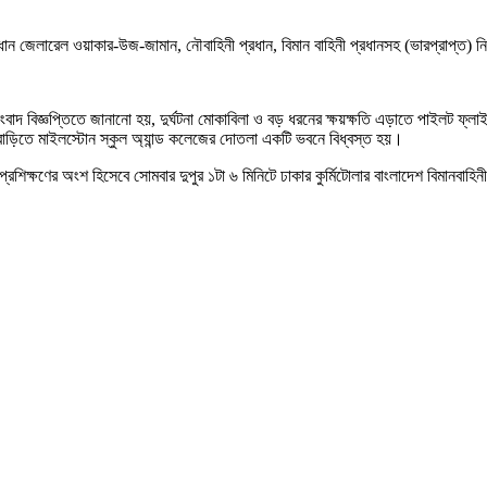
।
প্রধান জেলারেল ওয়াকার-উজ-জামান, নৌবাহিনী প্রধান, বিমান বাহিনী প্রধানসহ (ভারপ্রাপ্ত)
জ্ঞপ্তিতে জানানো হয়, দুর্ঘটনা মোকাবিলা ও বড় ধরনের ক্ষয়ক্ষতি এড়াতে পাইলট ফ্লাইট 
দিয়াবাড়িতে মাইলস্টোন স্কুল অ্যান্ড কলেজের দোতলা একটি ভবনে বিধ্বস্ত হয়।
ষণের অংশ হিসেবে সোমবার দুপুর ১টা ৬ মিনিটে ঢাকার কুর্মিটোলার বাংলাদেশ বিমানবাহিনীর ঘা