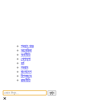
প্রধান খবর
আমেরিকা
অর্থনীতি
খেলাধুলা
ধর্ম
প্রবাস
বাংলাদেশ
বিশ্বজুড়ে
রাজনীতি
খুজুঁন