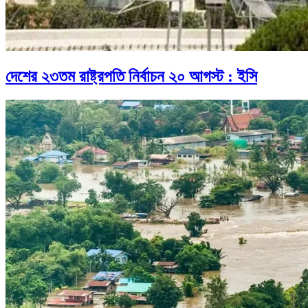
দেশের ২৩তম রাষ্ট্রপতি নির্বাচন ২০ আগস্ট : ইসি