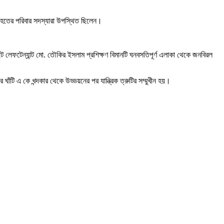
 নিহতের পরিবার সদস্যারা উপস্থিত ছিলেন।
লেফটেন্যান্ট মো. তৌকির ইসলাম প্রশিক্ষণ বিমানটি ঘনবসতিপূর্ণ এলাকা থেকে জনবিরল
ঁটি এ কে খন্দকার থেকে উড্ডয়নের পর যান্ত্রিক ত্রুটির সম্মুখীন হয়।