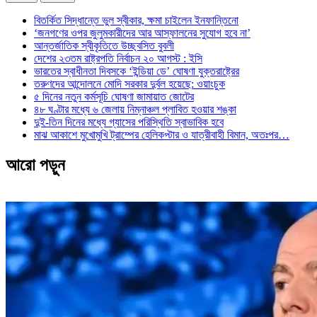
বিতর্কিত সিদ্ধান্তে ভুল স্বীকার, ক্ষমা চাইলেন ইনফান্তিনো
‘জনগণের ওপর জুলুমকারীদের আর আস্ফালনের সুযোগ হবে না’
আন্তর্জাতিক স্বীকৃতিতে উচ্ছ্বসিত বুবলী
দেশের ২৩তম রাষ্ট্রপতি নির্বাচন ২০ আগস্ট : ইসি
ভারতের স্বাধীনতা দিবসকে ‘ইন্ডিয়া ডে’ ঘোষণা যুক্তরাষ্ট্রের
তরুণদের আন্দোলনে মোদি সরকার দুর্বল হয়েছে: ওয়াংচুক
৫ দিনের নতুন কর্মসূচি ঘোষণা জামায়াত জোটের
৪৮ ঘণ্টার মধ্যে ৬ জেলায় নিম্নাঞ্চল প্লাবিত হওয়ার শঙ্কা
দুই-তিন দিনের মধ্যে গ্যাসের পরিস্থিতি স্বাভাবিক হবে
মাঝ আকাশে মুখোমুখি ট্রাম্পের হেলিকপ্টার ও যাত্রীবাহী বিমান, অতঃপর…
আরো পড়ুন