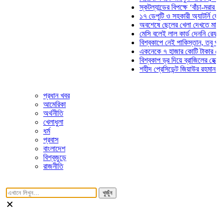
স্কটল্যান্ডের বিপক্ষে ‘বাঁচা-মরার লড়াইয়ে
১৭ ডেপুটি ও সহকারী অ্যাটর্নি জেনারেলে
অবশেষে ছেলের খেলা দেখতে মাঠে আসছ
মেসি বলেই লাল কার্ড দেননি রেফারি! ফাউ
বিশ্বকাপে নেই পাকিস্তান, তবু প্রতিটি 
একনেকে ৭ হাজার কোটি টাকার ৫ প্রকল্প
বিশ্বকাপ ড্র দিয়ে ব্রাজিলের হেক্সা মিশন শ
শহীদ প্রেসিডেন্ট জিয়াউর রহমান সমাধিতে 
প্রধান খবর
আমেরিকা
অর্থনীতি
খেলাধুলা
ধর্ম
প্রবাস
বাংলাদেশ
বিশ্বজুড়ে
রাজনীতি
খুজুঁন