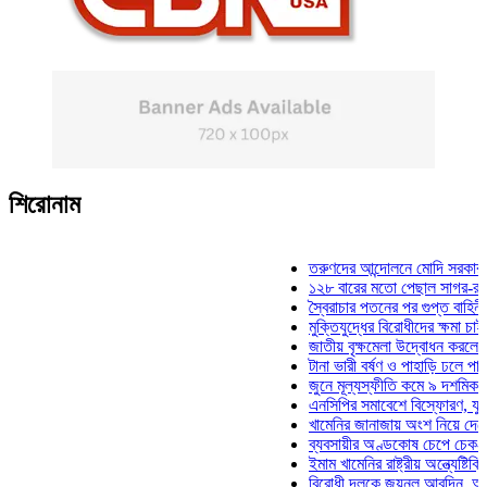
শিরোনাম
তরুণদের আন্দোলনে মোদি সরকার দুর্বল হয়
১২৮ বারের মতো পেছাল সাগর-রুনি হত্যা
স্বৈরাচার পতনের পর গুপ্ত বাহিনীর আত্মপ্র
মুক্তিযুদ্ধের বিরোধীদের ক্ষমা চাইতে হবে: 
জাতীয় বৃক্ষমেলা উদ্বোধন করলেন প্রধানমন্
টানা ভারী বর্ষণ ও পাহাড়ি ঢলে পানিবন্দি চট্
জুনে মূল্যস্ফীতি কমে ৯ দশমিক ১৬ শতা
এনসিপির সমাবেশে বিস্ফোরণ, যুবলীগের দু
খামেনির জানাজায় অংশ নিয়ে দেশে ফিরলেন
ব্যবসায়ীর অণ্ডকোষ চেপে চেক-স্ট্যাম্পে
ইমাম খামেনির রাষ্ট্রীয় অন্ত্যেষ্টিক্রিয়ায় 
বিরোধী দলকে জয়নুল আবদিন, আপনারা ৭