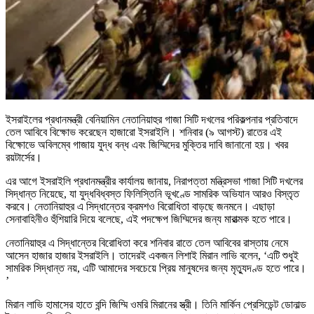
ইসরাইলের প্রধানমন্ত্রী বেনিয়ামিন নেতানিয়াহুর গাজা সিটি দখলের পরিকল্পনার প্রতিবাদে
তেল আবিবে বিক্ষোভ করেছেন হাজারো ইসরাইলি। শনিবার (৯ আগস্ট) রাতের এই
বিক্ষোভে অবিলম্বে গাজায় যুদ্ধ বন্ধ এবং জিম্মিদের মুক্তির দাবি জানানো হয়। খবর
রয়টার্সের।
এর আগে ইসরাইলি প্রধানমন্ত্রীর কার্যালয় জানায়, নিরাপত্তা মন্ত্রিসভা গাজা সিটি দখলের
সিদ্ধান্ত নিয়েছে, যা যুদ্ধবিধ্বস্ত ফিলিস্তিনি ভূখণ্ডে সামরিক অভিযান আরও বিস্তৃত
করবে। নেতানিয়াহুর এ সিদ্ধান্তের ক্রমশও বিরোধিতা বাড়ছে জনমনে। এছাড়া
সেনাবাহিনীও হুঁশিয়ারি দিয়ে বলেছে, এই পদক্ষেপ জিম্মিদের জন্য মারাত্মক হতে পারে।
নেতানিয়াহুর এ সিদ্ধান্তের বিরোধিতা করে শনিবার রাতে তেল আবিবের রাস্তায় নেমে
আসেন হাজার হাজার ইসরাইলি। তাদেরই একজন লিশাই মিরান লাভি বলেন, ‘এটি শুধুই
সামরিক সিদ্ধান্ত নয়, এটি আমাদের সবচেয়ে প্রিয় মানুষদের জন্য মৃত্যুদণ্ড হতে পারে।
’
মিরান লাভি হামাসের হাতে বন্দি জিম্মি ওমরি মিরানের স্ত্রী। তিনি মার্কিন প্রেসিডেন্ট ডোনাল্ড