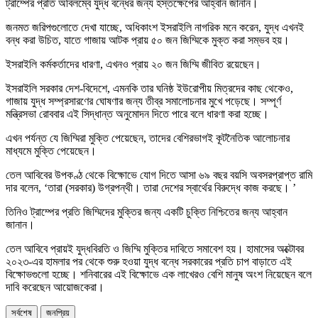
ট্রাম্পের প্রতি অবিলম্বে যুদ্ধ বন্ধের জন্য হস্তক্ষেপের আহ্বান জানান।
জনমত জরিপগুলোতে দেখা যাচ্ছে, অধিকাংশ ইসরাইলি নাগরিক মনে করেন, যুদ্ধ এখনই
বন্ধ করা উচিত, যাতে গাজায় আটক প্রায় ৫০ জন জিম্মিকে মুক্ত করা সম্ভব হয়।
ইসরাইলি কর্মকর্তাদের ধারণা, এখনও প্রায় ২০ জন জিম্মি জীবিত রয়েছেন।
ইসরাইলি সরকার দেশ-বিদেশে, এমনকি তার ঘনিষ্ঠ ইউরোপীয় মিত্রদের কাছ থেকেও,
গাজায় যুদ্ধ সম্প্রসারণের ঘোষণার জন্য তীব্র সমালোচনার মুখে পড়েছে। সম্পূর্ণ
মন্ত্রিসভা রোববার এই সিদ্ধান্ত অনুমোদন দিতে পারে বলে ধারণা করা হচ্ছে।
এখন পর্যন্ত যে জিম্মিরা মুক্তি পেয়েছেন, তাদের বেশিরভাগই কূটনৈতিক আলোচনার
মাধ্যমে মুক্তি পেয়েছেন।
তেল আবিবের উপকণ্ঠ থেকে বিক্ষোভে যোগ দিতে আসা ৬৯ বছর বয়সি অবসরপ্রাপ্ত রামি
দার বলেন, ‘তারা (সরকার) উগ্রপন্থী। তারা দেশের স্বার্থের বিরুদ্ধে কাজ করছে। ’
তিনিও ট্রাম্পের প্রতি জিম্মিদের মুক্তির জন্য একটি চুক্তি নিশ্চিতের জন্য আহ্বান
জানান।
তেল আবিবে প্রায়ই যুদ্ধবিরতি ও জিম্মি মুক্তির দাবিতে সমাবেশ হয়। হামাসের অক্টোবর
২০২৩-এর হামলার পর থেকে শুরু হওয়া যুদ্ধ বন্ধে সরকারের প্রতি চাপ বাড়াতে এই
বিক্ষোভগুলো হচ্ছে। শনিবারের এই বিক্ষোভে এক লাখেরও বেশি মানুষ অংশ নিয়েছেন বলে
দাবি করেছেন আয়োজকেরা।
সর্বশেষ
জনপ্রিয়