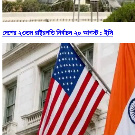
দেশের ২৩তম রাষ্ট্রপতি নির্বাচন ২০ আগস্ট : ইসি