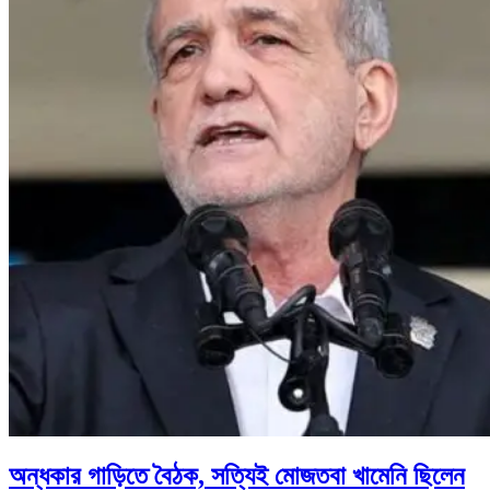
অন্ধকার গাড়িতে বৈঠক, সত্যিই মোজতবা খামেনি ছিলেন