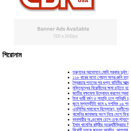
শিরোনাম
তরুণদের আন্দোলনে মোদি সরকার দুর্বল হয়েছে: ও
১২৮ বারের মতো পেছাল সাগর-রুনি হত্যা মামলা
স্বৈরাচার পতনের পর গুপ্ত বাহিনীর আত্মপ্রকাশ: প্
মুক্তিযুদ্ধের বিরোধীদের ক্ষমা চাইতে হবে: মুক্তিয
জাতীয় বৃক্ষমেলা উদ্বোধন করলেন প্রধানমন্ত্রী
টানা ভারী বর্ষণ ও পাহাড়ি ঢলে পানিবন্দি চট্টগ্রাম
জুনে মূল্যস্ফীতি কমে ৯ দশমিক ১৬ শতাংশ
এনসিপির সমাবেশে বিস্ফোরণ, যুবলীগের দুই নেতা
খামেনির জানাজায় অংশ নিয়ে দেশে ফিরলেন স্পি
ব্যবসায়ীর অণ্ডকোষ চেপে চেক-স্ট্যাম্পে স্বাক
ইমাম খামেনির রাষ্ট্রীয় অন্ত্যেষ্টিক্রিয়ায় স্পিকা
বিরোধী দলকে জয়নুল আবদিন, আপনারা ৭১ সালে