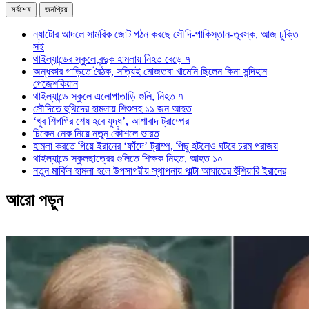
সর্বশেষ
জনপ্রিয়
ন্যাটোর আদলে সামরিক জোট গঠন করছে সৌদি-পাকিস্তান-তুরস্ক, আজ চুক্তি
সই
থাইল্যান্ডের স্কুলে বন্দুক হামলায় নিহত বেড়ে ৭
অন্ধকার গাড়িতে বৈঠক, সত্যিই মোজতবা খামেনি ছিলেন কিনা সন্দিহান
পেজেশকিয়ান
থাইল্যান্ডে স্কুলে এলোপাতাড়ি গুলি, নিহত ৭
সৌদিতে হুথিদের হামলায় শিশুসহ ১১ জন আহত
‘খুব শিগগির শেষ হবে যুদ্ধ’, আশাবাদ ট্রাম্পের
চিকেন নেক নিয়ে নতুন কৌশলে ভারত
হামলা করতে গিয়ে ইরানের ‘ফাঁদে’ ট্রাম্প, পিছু হটলেও ঘটবে চরম পরাজয়
থাইল্যান্ডে স্কুলছাত্রের গুলিতে শিক্ষক নিহত, আহত ১০
নতুন মার্কিন হামলা হলে উপসাগরীয় স্থাপনায় পাল্টা আঘাতের হুঁশিয়ারি ইরানের
আরো পড়ুন