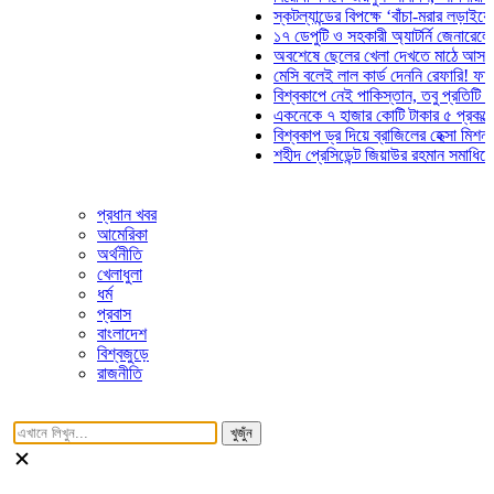
স্কটল্যান্ডের বিপক্ষে ‘বাঁচা-মরার লড়াইয়ে’ মাঠে
১৭ ডেপুটি ও সহকারী অ্যাটর্নি জেনারেলের পদত্
অবশেষে ছেলের খেলা দেখতে মাঠে আসছেন ভোজ
মেসি বলেই লাল কার্ড দেননি রেফারি! ফাউল নিয়ে
বিশ্বকাপে নেই পাকিস্তান, তবু প্রতিটি গোলে থ
একনেকে ৭ হাজার কোটি টাকার ৫ প্রকল্পের অন
বিশ্বকাপ ড্র দিয়ে ব্রাজিলের হেক্সা মিশন শুরু
শহীদ প্রেসিডেন্ট জিয়াউর রহমান সমাধিতে যুবদলে
প্রধান খবর
আমেরিকা
অর্থনীতি
খেলাধুলা
ধর্ম
প্রবাস
বাংলাদেশ
বিশ্বজুড়ে
রাজনীতি
খুজুঁন