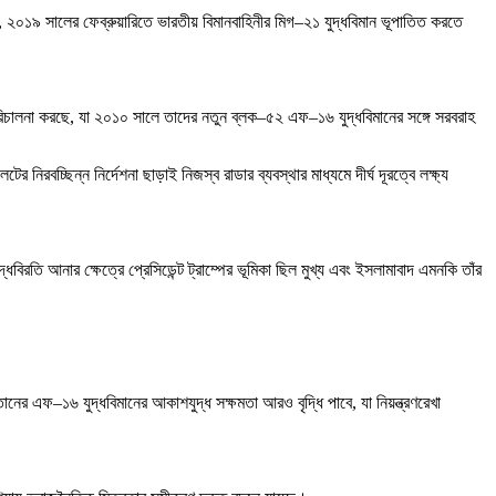
েছে, ২০১৯ সালের ফেব্রুয়ারিতে ভারতীয় বিমানবাহিনীর মিগ–২১ যুদ্ধবিমান ভূপাতিত করতে
িচালনা করছে, যা ২০১০ সালে তাদের নতুন ব্লক–৫২ এফ–১৬ যুদ্ধবিমানের সঙ্গে সরবরাহ
িরবচ্ছিন্ন নির্দেশনা ছাড়াই নিজস্ব রাডার ব্যবস্থার মাধ্যমে দীর্ঘ দূরত্বে লক্ষ্য
্ধবিরতি আনার ক্ষেত্রে প্রেসিডেন্ট ট্রাম্পের ভূমিকা ছিল মুখ্য এবং ইসলামাবাদ এমনকি তাঁর
নের এফ–১৬ যুদ্ধবিমানের আকাশযুদ্ধ সক্ষমতা আরও বৃদ্ধি পাবে, যা নিয়ন্ত্রণরেখা