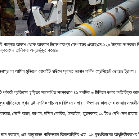
াঝারি পাল্লার আকাশ থেকে আকাশে নিক্ষেপযোগ্য ক্ষেপণাস্ত্র এআইএম-১২০ উন্নত সংস্করণ বিক্
ক্রেতাদের তালিকায় অন্তর্ভুক্ত করেছে।
্রধান আসিম মুনিরকে হোয়াইট হাউসে স্বাগত জানান মার্কিন প্রেসিডেন্ট ডোনাল্ড ট্রাম্প।
রে-থিয়ন একটি পূর্ববর্তী প্রতিরক্ষা চুক্তির সংশোধিত সংস্করণে ৪১ দশমিক ৬ মিলিয়ন ডলার অতির
মূল্য দাঁড়িয়েছে প্রায় দুই দশমিক পাঁচ এক বিলিয়ন ডলার। উৎপাদন কাজ শেষ হওয়ার সময়সীমা
েলিয়া, কাতার, সৌদি আরব, জাপান, দক্ষিণ কোরিয়া, ইসরাইল, তুরস্কসহ ৩০টিরও বেশি দেশ রয়েছ
কেরা মনে করছেন, এই অনুমোদন পাকিস্তান বিমানবাহিনীর এফ–১৬ যুদ্ধবিমানের আধুনিকীকরণের