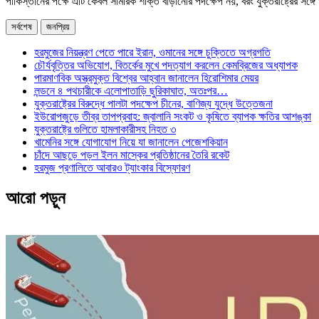
পাকিস্তানের পক্ষে এটি কেবল সামরিক শক্তি বাড়ানোর পদক্ষেপ নয়, বরং যুক্তরাষ্ট্রের সঙ্গ
সর্বশেষ
জনপ্রিয়
হরমুজের নিয়ন্ত্রণ পেতে পারে ইরান, ওমানের সঙ্গে চুক্তিতে অগ্রগতি
চৌর্যবৃত্তির অভিযোগ, বিতর্কের মুখে পদত্যাগ করলেন কেমব্রিজের অধ্যাপক
পারমাণবিক অস্ত্রমুক্ত বিশ্বের আহ্বান জানালেন হিরোশিমার মেয়র
লন্ডনে ৪ পথচারীকে এলোপাতাড়ি ছুরিকাঘাত, অতঃপর…
যুক্তরাষ্ট্রের বিরুদ্ধে পালটা পদক্ষেপ চীনের, বাণিজ্য যুদ্ধে ‍উত্তেজনা
ইউরোপজুড়ে তীব্র তাপপ্রবাহ: জ্বালানি সংকট ও কৃষিতে ব্যাপক ক্ষতির আশঙ্কা
যুক্তরাষ্ট্রে গুলিতে হামলাকারীসহ নিহত ৩
খামেনির সঙ্গে যোগাযোগ নিয়ে যা জানালেন পেজেশকিয়ান
চাঁদে আছড়ে পড়ল ইলন মাস্কের প্রতিষ্ঠানের তৈরি রকেট
হরমুজ প্রণালিতে আবারও ট্যাংকার বিস্ফোরণ
আরো পড়ুন