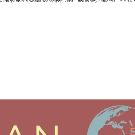
ে তাদের কূটনৈতিক ঘনিষ্ঠতারও এক গুরুত্বপূর্ণ ইঙ্গিত। ভারতের জন্য বার্তাটি স্পষ্ট—দক্ষিণ