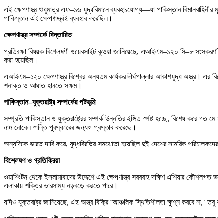
এই ক্ষেপণাস্ত্র শুধুমাত্র এফ–১৬ যুদ্ধবিমানে ব্যবহারযোগ্য—যা পাকিস্তান বিমানবাহিনীর
পাকিস্তান এই ক্ষেপণাস্ত্রই ব্যবহার করেছিল।
ক্ষেপণাস্ত্র সম্পর্কে বিস্তারিত
প্রতিরক্ষা বিষয়ক বিশ্লেষণী ওয়েবসাইট কুওয়া জানিয়েছে, এআইএম–১২০ সি–৮ সংস্করণটি 
করা হয়েছিল।
এআইএম–১২০ ক্ষেপণাস্ত্র বিশ্বের অন্যতম কার্যকর দীর্ঘপাল্লার আকাশযুদ্ধ অস্ত্র। এর বিশে
শনাক্ত ও আঘাত হানতে সক্ষম।
পাকিস্তান–যুক্তরাষ্ট্র সম্পর্কের পটভূমি
সম্প্রতি পাকিস্তান ও যুক্তরাষ্ট্রের সম্পর্ক উন্নতির ইঙ্গিত স্পষ্ট হচ্ছে, বিশেষ করে গত
নাম নোবেল শান্তি পুরস্কারের জন্যও প্রস্তাব করেছে।
অন্যদিকে ভারত দাবি করে, যুদ্ধবিরতির সমঝোতা হয়েছিল দুই দেশের সামরিক পরিচালকদের 
বিশ্লেষণ ও প্রতিক্রিয়া
ওয়াশিংটন থেকে ইসলামাবাদের উদ্দেশে এই ক্ষেপণাস্ত্র সরবরাহ দক্ষিণ এশিয়ার কৌশলগত ভার
এলাকায় শক্তির ভারসাম্য নড়বড়ে করতে পারে।
যদিও যুক্তরাষ্ট্র জানিয়েছে, এই অস্ত্র বিক্রি ‘আঞ্চলিক স্থিতিশীলতা ক্ষুণ্ন করবে না,’ তবু