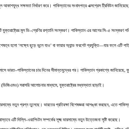
 মূল আকাশযুদ্ধ সক্ষমতা নির্ধারণ করে। পাকিস্তানের সংবাদপত্র এক্সপ্রেস ট্রিবিউন জানিয়
যুক্তরাষ্ট্রের মূল ডি–শ্রেণির রপ্তানি সংস্করণ। পাকিস্তান এর আগের সি–৫ সংস্করণ পর
ষত্ব হলো ‘লক্ষ্যে ছুড়ে ভুলে যাও’ বা ফায়ার অ্যান্ড ফরগেট প্রযুক্তি—যার ফলে এটি পাইলটের ন
 মে মাসে ভারত–পাকিস্তানের চার দিনের সীমান্তযুদ্ধের পর। পাকিস্তান প্রকাশ্যে জানিয়েছে, যুদ
(ডিজিএমও) সরাসরি আলোচনার মাধ্যমে, যুক্তরাষ্ট্রের মধ্যস্থতা ছাড়াই।
সাম্যে নতুন প্রশ্ন তুলেছে। ভারতের প্রতিরক্ষা বিশেষজ্ঞরা আশঙ্কা করছেন, এতে পাকিস্তা
 বাস্তবে এটি দিল্লি–ওয়াশিংটন সম্পর্কের সূক্ষ্ম ভারসাম্যে নতুন উত্তেজনা সৃষ্টি করেছে।