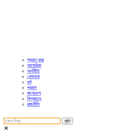
প্রধান খবর
আমেরিকা
অর্থনীতি
খেলাধুলা
ধর্ম
প্রবাস
বাংলাদেশ
বিশ্বজুড়ে
রাজনীতি
খুজুঁন