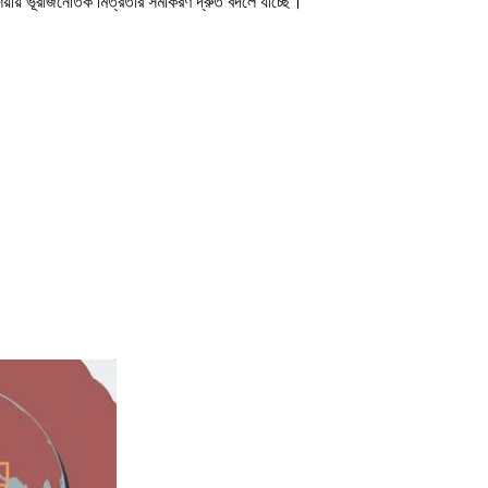
 এশিয়ায় ভূরাজনৈতিক মিত্রতার সমীকরণ দ্রুত বদলে যাচ্ছে।