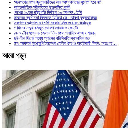
‘জনগণের ওপর জুলুমকারীদের আর আস্ফালনের সুযোগ হবে না’
আন্তর্জাতিক স্বীকৃতিতে উচ্ছ্বসিত বুবলী
দেশের ২৩তম রাষ্ট্রপতি নির্বাচন ২০ আগস্ট : ইসি
ভারতের স্বাধীনতা দিবসকে ‘ইন্ডিয়া ডে’ ঘোষণা যুক্তরাষ্ট্রের
তরুণদের আন্দোলনে মোদি সরকার দুর্বল হয়েছে: ওয়াংচুক
৫ দিনের নতুন কর্মসূচি ঘোষণা জামায়াত জোটের
৪৮ ঘণ্টার মধ্যে ৬ জেলায় নিম্নাঞ্চল প্লাবিত হওয়ার শঙ্কা
দুই-তিন দিনের মধ্যে গ্যাসের পরিস্থিতি স্বাভাবিক হবে
মাঝ আকাশে মুখোমুখি ট্রাম্পের হেলিকপ্টার ও যাত্রীবাহী বিমান, অতঃপর…
আরো পড়ুন