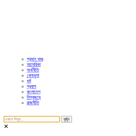
প্রধান খবর
আমেরিকা
অর্থনীতি
খেলাধুলা
ধর্ম
প্রবাস
বাংলাদেশ
বিশ্বজুড়ে
রাজনীতি
খুজুঁন