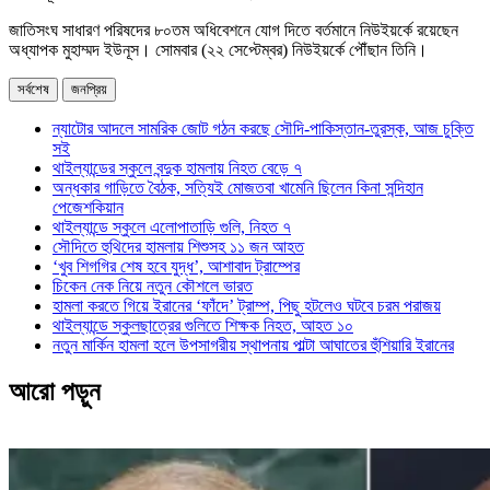
জাতিসংঘ সাধারণ পরিষদের ৮০তম অধিবেশনে যোগ দিতে বর্তমানে নিউইয়র্কে রয়েছেন
অধ্যাপক মুহাম্মদ ইউনূস। সোমবার (২২ সেপ্টেম্বর) নিউইয়র্কে পৌঁছান তিনি।
সর্বশেষ
জনপ্রিয়
ন্যাটোর আদলে সামরিক জোট গঠন করছে সৌদি-পাকিস্তান-তুরস্ক, আজ চুক্তি
সই
থাইল্যান্ডের স্কুলে বন্দুক হামলায় নিহত বেড়ে ৭
অন্ধকার গাড়িতে বৈঠক, সত্যিই মোজতবা খামেনি ছিলেন কিনা সন্দিহান
পেজেশকিয়ান
থাইল্যান্ডে স্কুলে এলোপাতাড়ি গুলি, নিহত ৭
সৌদিতে হুথিদের হামলায় শিশুসহ ১১ জন আহত
‘খুব শিগগির শেষ হবে যুদ্ধ’, আশাবাদ ট্রাম্পের
চিকেন নেক নিয়ে নতুন কৌশলে ভারত
হামলা করতে গিয়ে ইরানের ‘ফাঁদে’ ট্রাম্প, পিছু হটলেও ঘটবে চরম পরাজয়
থাইল্যান্ডে স্কুলছাত্রের গুলিতে শিক্ষক নিহত, আহত ১০
নতুন মার্কিন হামলা হলে উপসাগরীয় স্থাপনায় পাল্টা আঘাতের হুঁশিয়ারি ইরানের
আরো পড়ুন