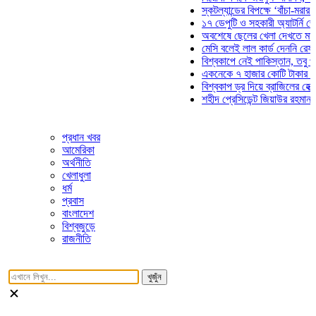
স্কটল্যান্ডের বিপক্ষে ‘বাঁচা-মরার লড়াইয়
১৭ ডেপুটি ও সহকারী অ্যাটর্নি জেনারেল
অবশেষে ছেলের খেলা দেখতে মাঠে আসছ
মেসি বলেই লাল কার্ড দেননি রেফারি! ফা
বিশ্বকাপে নেই পাকিস্তান, তবু প্রতিটি
একনেকে ৭ হাজার কোটি টাকার ৫ প্রকল্
বিশ্বকাপ ড্র দিয়ে ব্রাজিলের হেক্সা মিশন 
শহীদ প্রেসিডেন্ট জিয়াউর রহমান সমাধিতে
প্রধান খবর
আমেরিকা
অর্থনীতি
খেলাধুলা
ধর্ম
প্রবাস
বাংলাদেশ
বিশ্বজুড়ে
রাজনীতি
খুজুঁন