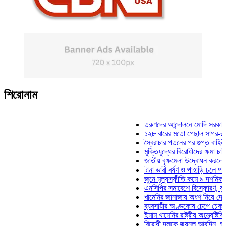
শিরোনাম
তরুণদের আন্দোলনে মোদি সরকার দুর্বল হয
১২৮ বারের মতো পেছাল সাগর-রুনি হত্য
স্বৈরাচার পতনের পর গুপ্ত বাহিনীর আত্মপ্
মুক্তিযুদ্ধের বিরোধীদের ক্ষমা চাইতে হবে:
জাতীয় বৃক্ষমেলা উদ্বোধন করলেন প্রধানমন
টানা ভারী বর্ষণ ও পাহাড়ি ঢলে পানিবন্দি চট
জুনে মূল্যস্ফীতি কমে ৯ দশমিক ১৬ শত
এনসিপির সমাবেশে বিস্ফোরণ, যুবলীগের দ
খামেনির জানাজায় অংশ নিয়ে দেশে ফিরলে
ব্যবসায়ীর অণ্ডকোষ চেপে চেক-স্ট্যাম্পে
ইমাম খামেনির রাষ্ট্রীয় অন্ত্যেষ্টিক্রিয়ায়
বিরোধী দলকে জয়নুল আবদিন, আপনারা 