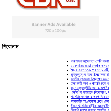
শিরোনাম
তরুণদের আন্দোলনে মোদি সরকার দুর্বল হ
১২৮ বারের মতো পেছাল সাগর-রুনি হত্য
স্বৈরাচার পতনের পর গুপ্ত বাহিনীর আত্মপ্
মুক্তিযুদ্ধের বিরোধীদের ক্ষমা চাইতে হবে:
জাতীয় বৃক্ষমেলা উদ্বোধন করলেন প্রধানম
টানা ভারী বর্ষণ ও পাহাড়ি ঢলে পানিবন্দি চ
জুনে মূল্যস্ফীতি কমে ৯ দশমিক ১৬ শ
এনসিপির সমাবেশে বিস্ফোরণ, যুবলীগের 
খামেনির জানাজায় অংশ নিয়ে দেশে ফিরল
ব্যবসায়ীর অণ্ডকোষ চেপে চেক-স্ট্যাম্প
ইমাম খামেনির রাষ্ট্রীয় অন্ত্যেষ্টিক্রিয়া
বিরোধী দলকে জয়নুল আবদিন, আপনারা 