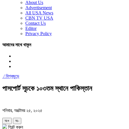
About Us
Advertisement
All USA News
CBN TV USA
Contact Us
Editor
Privacy Policy
আমাদের সাথে থাকুন
/
বিশ্বজুড়ে
পাসপোর্ট সূচকে ১০৩তম স্থানে পাকিস্তান
শনিবার, অক্টোবর ২৫, ২০২৫
অ+
অ-
প্রিন্ট করুন