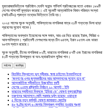
যুক্তরাজ্যভিত্তিক প্রতিষ্ঠান হেনলি অ্যান্ড পার্টনার্স প্রতিবছরের মতো এবারও ১৯৯টি
দেশের পাসপোর্ট মূল্যায়ন করেছে। এই সূচকটি আন্তর্জাতিক বিমান পরিবহন সংস্থা
(আইএটিএ) প্রদত্ত তথ্যের ভিত্তিতে তৈরি হয়।
২০২৫ সালের সূচক অনুযায়ী, পাকিস্তানের নাগরিকরা মাত্র ৩১টি গন্তব্যে ভিসা ছাড়া
প্রবেশের সুযোগ পাবেন।
পাকিস্তানের অবস্থান ইয়েমেনের সঙ্গে সমান, আর এর নিচে রয়েছে ইরাক, সিরিয়া ও
আফগানিস্তান। প্রতিবেশী দেশগুলোর মধ্যে চীন ৬৪তম, ইরান ৮৫তম এবং ভারত
৯৮তম স্থানে রয়েছে।
সূচক অনুযায়ী, চীনের নাগরিকরা ৮২টি, ভারতের নাগরিকরা ৫৭টি এবং ইরানের নাগরিকরা
৪১টি গন্তব্যে ভিসামুক্ত বা অন-অ্যারাইভাল সুবিধা পান।
সর্বশেষ
জনপ্রিয়
বিতর্কিত সিদ্ধান্তে ভুল স্বীকার, ক্ষমা চাইলেন ইনফান্তিনো
‘জনগণের ওপর জুলুমকারীদের আর আস্ফালনের সুযোগ হবে না’
আন্তর্জাতিক স্বীকৃতিতে উচ্ছ্বসিত বুবলী
দেশের ২৩তম রাষ্ট্রপতি নির্বাচন ২০ আগস্ট : ইসি
ভারতের স্বাধীনতা দিবসকে ‘ইন্ডিয়া ডে’ ঘোষণা যুক্তরাষ্ট্রের
তরুণদের আন্দোলনে মোদি সরকার দুর্বল হয়েছে: ওয়াংচুক
৫ দিনের নতুন কর্মসূচি ঘোষণা জামায়াত জোটের
৪৮ ঘণ্টার মধ্যে ৬ জেলায় নিম্নাঞ্চল প্লাবিত হওয়ার শঙ্কা