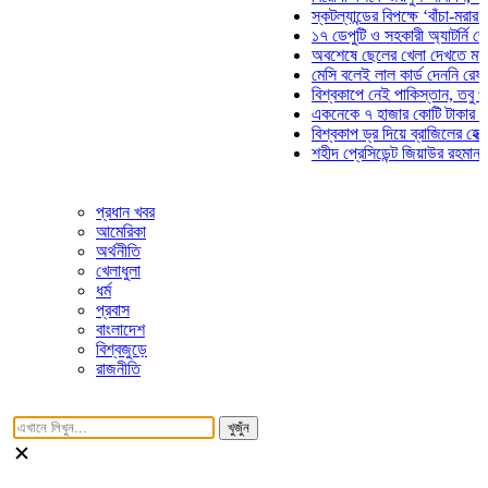
স্কটল্যান্ডের বিপক্ষে ‘বাঁচা-মরার লড়াই
১৭ ডেপুটি ও সহকারী অ্যাটর্নি জেনারে
অবশেষে ছেলের খেলা দেখতে মাঠে আস
মেসি বলেই লাল কার্ড দেননি রেফারি! ফা
বিশ্বকাপে নেই পাকিস্তান, তবু প্রতিট
একনেকে ৭ হাজার কোটি টাকার ৫ প্রকল
বিশ্বকাপ ড্র দিয়ে ব্রাজিলের হেক্সা মিশন
শহীদ প্রেসিডেন্ট জিয়াউর রহমান সমাধিত
প্রধান খবর
আমেরিকা
অর্থনীতি
খেলাধুলা
ধর্ম
প্রবাস
বাংলাদেশ
বিশ্বজুড়ে
রাজনীতি
খুজুঁন