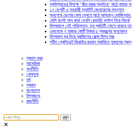
স্কটল্যান্ডের বিপক্ষে ‘বাঁচা-মরার লড়াইয়ে’ মাঠে নামছে ব্রাজিল
১৭ ডেপুটি ও সহকারী অ্যাটর্নি জেনারেলের পদত্যাগ
অবশেষে ছেলের খেলা দেখতে মাঠে আসছেন ভোজিনহার মা
মেসি বলেই লাল কার্ড দেননি রেফারি! ফাউল নিয়ে বিতর্ক
বিশ্বকাপে নেই পাকিস্তান, তবু প্রতিটি গোলে থাকবে তাদের ছোঁ
একনেকে ৭ হাজার কোটি টাকার ৫ প্রকল্পের অনুমোদন
বিশ্বকাপ ড্র দিয়ে ব্রাজিলের হেক্সা মিশন শুরু
শহীদ প্রেসিডেন্ট জিয়াউর রহমান সমাধিতে যুবদলের শ্রদ্ধা
প্রধান খবর
আমেরিকা
অর্থনীতি
খেলাধুলা
ধর্ম
প্রবাস
বাংলাদেশ
বিশ্বজুড়ে
রাজনীতি
খুজুঁন