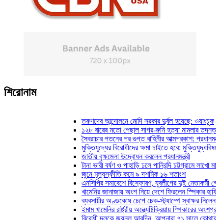
শিরোনাম
তরুণদের আন্দোলনে মোদি সরকার দুর্বল হয়েছে: ওয়াংচুক
১২৮ বারের মতো পেছাল সাগর-রুনি হত্যা মামলার তদন্ত প্রতিব
স্বৈরাচার পতনের পর গুপ্ত বাহিনীর আত্মপ্রকাশ: প্রধানমন্ত্রী
মুক্তিযুদ্ধের বিরোধীদের ক্ষমা চাইতে হবে: মুক্তিযুদ্ধবিষয়ক মন্ত্র
জাতীয় বৃক্ষমেলা উদ্বোধন করলেন প্রধানমন্ত্রী
টানা ভারী বর্ষণ ও পাহাড়ি ঢলে পানিবন্দি চট্টগ্রামে লাখো মানুষ
জুনে মূল্যস্ফীতি কমে ৯ দশমিক ১৬ শতাংশ
এনসিপির সমাবেশে বিস্ফোরণ, যুবলীগের দুই নেতাকর্মী গ্রেফতার
খামেনির জানাজায় অংশ নিয়ে দেশে ফিরলেন স্পিকার হাফিজ উদ্দ
ব্যবসায়ীর অণ্ডকোষ চেপে চেক-স্ট্যাম্পে স্বাক্ষর নিলেন স্বেচ
ইমাম খামেনির রাষ্ট্রীয় অন্ত্যেষ্টিক্রিয়ায় স্পিকারের অংশগ্রহণ
বিরোধী দলকে জয়নুল আবদিন, আপনারা ৭১ সালে কোথায় ছিলেন