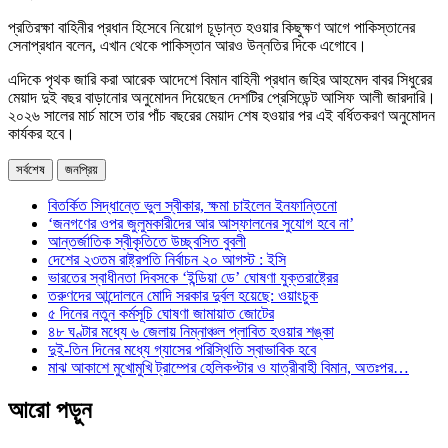
প্রতিরক্ষা বাহিনীর প্রধান হিসেবে নিয়োগ চূড়ান্ত হওয়ার কিছুক্ষণ আগে পাকিস্তানের
সেনাপ্রধান বলেন, এখান থেকে পাকিস্তান আরও উন্নতির দিকে এগোবে।
এদিকে পৃথক জারি করা আরেক আদেশে বিমান বাহিনী প্রধান জহির আহমেদ বাবর সিধুরের
মেয়াদ দুই বছর বাড়ানোর অনুমোদন দিয়েছেন দেশটির প্রেসিডেন্ট আসিফ আলী জারদারি।
২০২৬ সালের মার্চ মাসে তার পাঁচ বছরের মেয়াদ শেষ হওয়ার পর এই বর্ধিতকরণ অনুমোদন
কার্যকর হবে।
সর্বশেষ
জনপ্রিয়
বিতর্কিত সিদ্ধান্তে ভুল স্বীকার, ক্ষমা চাইলেন ইনফান্তিনো
‘জনগণের ওপর জুলুমকারীদের আর আস্ফালনের সুযোগ হবে না’
আন্তর্জাতিক স্বীকৃতিতে উচ্ছ্বসিত বুবলী
দেশের ২৩তম রাষ্ট্রপতি নির্বাচন ২০ আগস্ট : ইসি
ভারতের স্বাধীনতা দিবসকে ‘ইন্ডিয়া ডে’ ঘোষণা যুক্তরাষ্ট্রের
তরুণদের আন্দোলনে মোদি সরকার দুর্বল হয়েছে: ওয়াংচুক
৫ দিনের নতুন কর্মসূচি ঘোষণা জামায়াত জোটের
৪৮ ঘণ্টার মধ্যে ৬ জেলায় নিম্নাঞ্চল প্লাবিত হওয়ার শঙ্কা
দুই-তিন দিনের মধ্যে গ্যাসের পরিস্থিতি স্বাভাবিক হবে
মাঝ আকাশে মুখোমুখি ট্রাম্পের হেলিকপ্টার ও যাত্রীবাহী বিমান, অতঃপর…
আরো পড়ুন