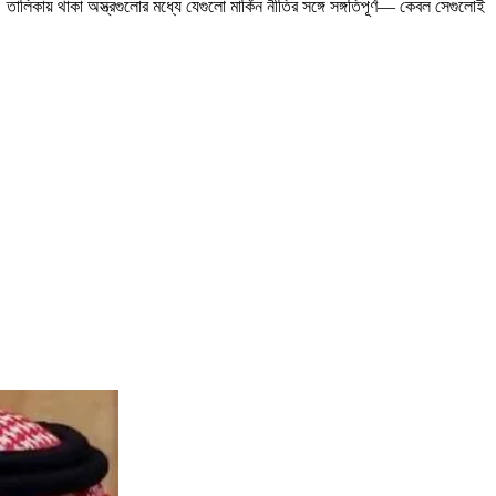
িকায় থাকা অস্ত্রগুলোর মধ্যে যেগুলো মার্কিন নীতির সঙ্গে সঙ্গতিপূর্ণ— কেবল সেগুলোই