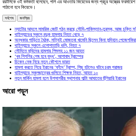
রয়টার্সকে ওই কর্মকর্তা বলেছেন, পার্ল এর আওতায় কিয়েভের জন্য প্রচুর অস্ত্রের ফরমায়
পাঠানো হবে কিয়েভে।
সর্বশেষ
জনপ্রিয়
ন্যাটোর আদলে সামরিক জোট গঠন করছে সৌদি-পাকিস্তান-তুরস্ক, আজ চুক্তি স
থাইল্যান্ডের স্কুলে বন্দুক হামলায় নিহত বেড়ে ৭
অন্ধকার গাড়িতে বৈঠক, সত্যিই মোজতবা খামেনি ছিলেন কিনা সন্দিহান পেজেশকিয়
থাইল্যান্ডে স্কুলে এলোপাতাড়ি গুলি, নিহত ৭
সৌদিতে হুথিদের হামলায় শিশুসহ ১১ জন আহত
‘খুব শিগগির শেষ হবে যুদ্ধ’, আশাবাদ ট্রাম্পের
চিকেন নেক নিয়ে নতুন কৌশলে ভারত
হামলা করতে গিয়ে ইরানের ‘ফাঁদে’ ট্রাম্প, পিছু হটলেও ঘটবে চরম পরাজয়
থাইল্যান্ডে স্কুলছাত্রের গুলিতে শিক্ষক নিহত, আহত ১০
নতুন মার্কিন হামলা হলে উপসাগরীয় স্থাপনায় পাল্টা আঘাতের হুঁশিয়ারি ইরানের
আরো পড়ুন