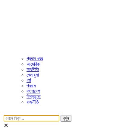
প্রধান খবর
আমেরিকা
অর্থনীতি
খেলাধুলা
ধর্ম
প্রবাস
বাংলাদেশ
বিশ্বজুড়ে
রাজনীতি
খুজুঁন