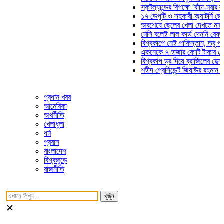
স্কটল্যান্ডের বিপক্ষে ‘বাঁচা-মরার লড়াইয়ে
১৭ ডেপুটি ও সহকারী অ্যাটর্নি জেনারেলে
অবশেষে ছেলের খেলা দেখতে মাঠে আসছ
মেসি বলেই লাল কার্ড দেননি রেফারি! ফাউ
বিশ্বকাপে নেই পাকিস্তান, তবু প্রতিটি 
একনেকে ৭ হাজার কোটি টাকার ৫ প্রকল্প
বিশ্বকাপ ড্র দিয়ে ব্রাজিলের হেক্সা মিশন শ
শহীদ প্রেসিডেন্ট জিয়াউর রহমান সমাধিতে 
প্রধান খবর
আমেরিকা
অর্থনীতি
খেলাধুলা
ধর্ম
প্রবাস
বাংলাদেশ
বিশ্বজুড়ে
রাজনীতি
খুজুঁন