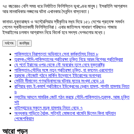
৭৫ বছরেরও বেশি সময় ধরে নির্যাতিত ফিলিস্তিন ভূখণ্ডের মানুষ। ইসরাইলি আগ্রাসন
আর মানবাধিকার লঙ্ঘনের ঘটনা এখানকার দৈনন্দিন বাস্তবতা।
কানাডা-যুক্তরাজ‍্য ও অস্ট্রেলিয়ার স্বীকৃতির মধ‍্য দিয়ে ১৫১ দেশের প্রত‍্যক্ষ সমর্থন
পেলেন স্বাধীনতাকামী ফিলিস্তিনিরা। এবার জাতিসংঘ সাধারণ পরিষদেও গাজায়
ইসরাইলের চলমান আগ্রাসন নিয়ে বিতর্ক হবে সদস‍্য দেশগুলোর মধ্যে।
সর্বশেষ
জনপ্রিয়
পাকিস্তানে নিরাপত্তা অভিযানে সেনা কর্মকর্তাসহ নিহত ৮
তুরস্ক-সৌদি-পাকিস্তানের প্রতিরক্ষা চুক্তি নিয়ে আরব বিশ্বের প্রতিক্রিয়া
যে শর্তে ইরানের ওপর থেকে নৌ অবরোধ তুলে নেবে যুক্তরাষ্ট্র
পাকিস্তান-সৌদির সঙ্গে নতুন প্রতিরক্ষা চুক্তি, যা বললেন এরদোগান
হরমুজে নৌজোট গঠনে মার্কিন উদ্যোগে ইউরোপের অনাগ্রহ
সেউটা সীমান্তে গণঅভিবাসনের ঘটনায় মৃতের সংখ্যা বেড়ে ১৪
রাশিয়ার বৃহৎ ই-কমার্স প্রতিষ্ঠানে ইউক্রেনের ড্রোন হামলা, পালটা হামলায় নিহত
৬
ন্যাটোর আদলে সামরিক জোট গঠন করছে সৌদি-পাকিস্তান-তুরস্ক, আজ চুক্তি
সই
থাইল্যান্ডের স্কুলে বন্দুক হামলায় নিহত বেড়ে ৭
অন্ধকার গাড়িতে বৈঠক, সত্যিই মোজতবা খামেনি ছিলেন কিনা সন্দিহান
পেজেশকিয়ান
আরো পড়ুন