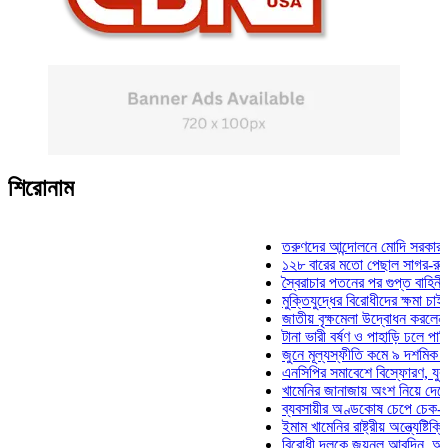
শিরোনাম
তরুণদের আন্দোলনে মোদি সরকার দুর্বল হয়
১২৮ বারের মতো পেছাল সাগর-রুনি হত্যা
স্বৈরাচার পতনের পর গুপ্ত বাহিনীর আত্মপ্র
মুক্তিযুদ্ধের বিরোধীদের ক্ষমা চাইতে হবে: 
জাতীয় বৃক্ষমেলা উদ্বোধন করলেন প্রধানমন্
টানা ভারী বর্ষণ ও পাহাড়ি ঢলে পানিবন্দি চট
জুনে মূল্যস্ফীতি কমে ৯ দশমিক ১৬ শতা
এনসিপির সমাবেশে বিস্ফোরণ, যুবলীগের দ
খামেনির জানাজায় অংশ নিয়ে দেশে ফিরলেন
ব্যবসায়ীর অণ্ডকোষ চেপে চেক-স্ট্যাম্পে
ইমাম খামেনির রাষ্ট্রীয় অন্ত্যেষ্টিক্রিয়ায়
বিরোধী দলকে জয়নুল আবদিন, আপনারা ৭