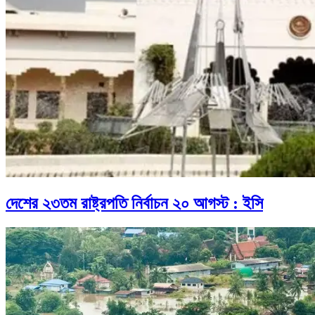
দেশের ২৩তম রাষ্ট্রপতি নির্বাচন ২০ আগস্ট : ইসি