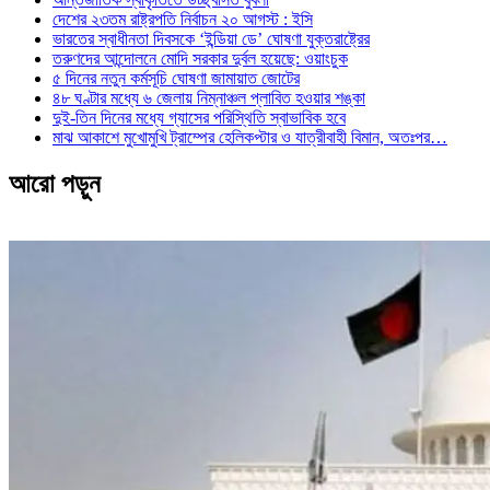
দেশের ২৩তম রাষ্ট্রপতি নির্বাচন ২০ আগস্ট : ইসি
ভারতের স্বাধীনতা দিবসকে ‘ইন্ডিয়া ডে’ ঘোষণা যুক্তরাষ্ট্রের
তরুণদের আন্দোলনে মোদি সরকার দুর্বল হয়েছে: ওয়াংচুক
৫ দিনের নতুন কর্মসূচি ঘোষণা জামায়াত জোটের
৪৮ ঘণ্টার মধ্যে ৬ জেলায় নিম্নাঞ্চল প্লাবিত হওয়ার শঙ্কা
দুই-তিন দিনের মধ্যে গ্যাসের পরিস্থিতি স্বাভাবিক হবে
মাঝ আকাশে মুখোমুখি ট্রাম্পের হেলিকপ্টার ও যাত্রীবাহী বিমান, অতঃপর…
আরো পড়ুন