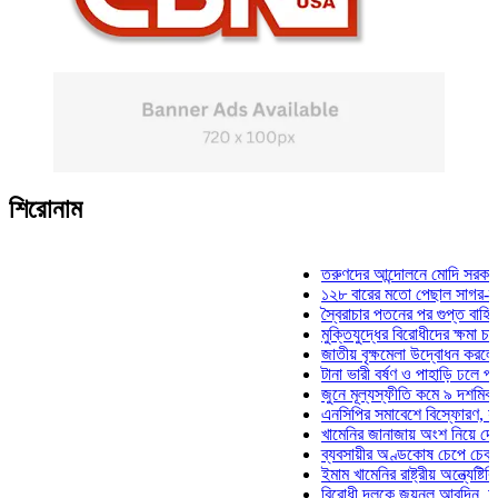
শিরোনাম
তরুণদের আন্দোলনে মোদি সরকার দুর্বল 
১২৮ বারের মতো পেছাল সাগর-রুনি হত্
স্বৈরাচার পতনের পর গুপ্ত বাহিনীর আত্মপ
মুক্তিযুদ্ধের বিরোধীদের ক্ষমা চাইতে হবে
জাতীয় বৃক্ষমেলা উদ্বোধন করলেন প্রধান
টানা ভারী বর্ষণ ও পাহাড়ি ঢলে পানিবন্দি 
জুনে মূল্যস্ফীতি কমে ৯ দশমিক ১৬ শ
এনসিপির সমাবেশে বিস্ফোরণ, যুবলীগের
খামেনির জানাজায় অংশ নিয়ে দেশে ফির
ব্যবসায়ীর অণ্ডকোষ চেপে চেক-স্ট্যাম্
ইমাম খামেনির রাষ্ট্রীয় অন্ত্যেষ্টিক্রিয়
বিরোধী দলকে জয়নুল আবদিন, আপনারা