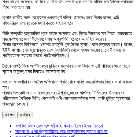
শ্রম খাতের সংস্কার, বাণিজ্য ও বিনিয়োগ সম্পর্ক এবং দেশের সার্বিক রাজনৈতিক প্রক্রিয়া
নিয়ে আলোচনা হয়।
জুলাই জাতীয় সনদ ‘অত্যন্ত গুরুত্বপূর্ণ দলিল’ উল্লেখ করে মিলার বলেন, এটি
গণতান্ত্রিক রূপান্তরকে মসৃণ করতে সহায়ক হবে।
তিনি সম্প্রতি অনুমোদিত শ্রম আইন সংস্কার এবং বিচার বিভাগের স্বাধীনতা জোরদারের
পদক্ষেপগুলোকেও ‘উল্লেখযোগ্য অগ্রগতি’ হিসেবে অভিহিত করেন।
মিলার আসন্ন নির্বাচনকে ‘দেশের ভাবমূর্তি পুনর্গঠনের সুযোগ’ বলে মন্তব্য করেন। বলেন,
ইইউ বাংলাদেশের স্বল্পোন্নত দেশ (এলডিসি) থেকে মধ্যম আয়ের দেশে উত্তরণের
প্রক্রিয়াকে সহায়তা করতে প্রতিশ্রুতিবদ্ধ।
বৈঠকে অর্থনৈতিক অংশীদারত্ব চুক্তির সম্ভাবনা এবং বিমান ও নৌ পরিবহন খাতে নতুন
সুযোগ অনুসন্ধানের বিষয়েও আলোচনা হয়।
এছাড়া মানবপাচার ও অবৈধ অভিবাসন প্রতিরোধে ঘনিষ্ঠ সহযোগিতার বিষয়ে তারা একমত
হন।
প্রধান উপদেষ্টা জানান, বাংলাদেশের চট্টগ্রাম বন্দরের লালদিয়া টার্মিনালের উন্নয়ন ও
পরিচালনায় বৈশ্বিক শিপিং কোম্পানি এপি মোলারমায়ার্সকের সঙ্গে একটি চুক্তি স্বাক্ষরের
প্রস্তুতি চলছে।
সর্বশেষ
জনপ্রিয়
বিতর্কিত সিদ্ধান্তে ভুল স্বীকার, ক্ষমা চাইলেন ইনফান্তিনো
‘জনগণের ওপর জুলুমকারীদের আর আস্ফালনের সুযোগ হবে না’
আন্তর্জাতিক স্বীকৃতিতে উচ্ছ্বসিত বুবলী