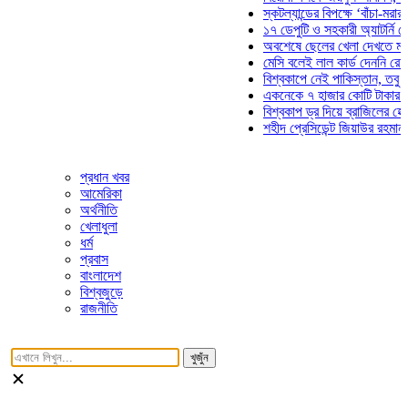
স্কটল্যান্ডের বিপক্ষে ‘বাঁচা-মরার লড়া
১৭ ডেপুটি ও সহকারী অ্যাটর্নি জেনার
অবশেষে ছেলের খেলা দেখতে মাঠে আ
মেসি বলেই লাল কার্ড দেননি রেফারি! ফ
বিশ্বকাপে নেই পাকিস্তান, তবু প্রতি
একনেকে ৭ হাজার কোটি টাকার ৫ প্রক
বিশ্বকাপ ড্র দিয়ে ব্রাজিলের হেক্সা মিশ
শহীদ প্রেসিডেন্ট জিয়াউর রহমান সমাধি
প্রধান খবর
আমেরিকা
অর্থনীতি
খেলাধুলা
ধর্ম
প্রবাস
বাংলাদেশ
বিশ্বজুড়ে
রাজনীতি
খুজুঁন