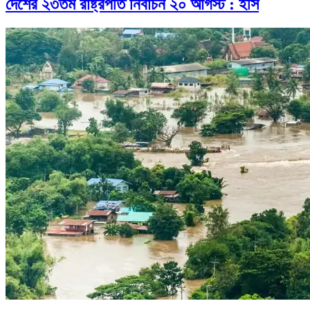
দেশের ২৩তম রাষ্ট্রপতি নির্বাচন ২০ আগস্ট : ইসি