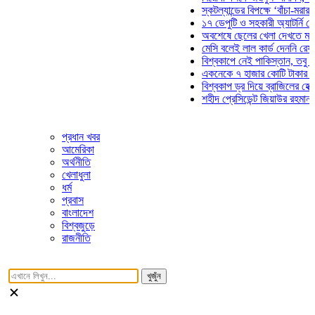
স্কটল্যান্ডের বিপক্ষে ‘বাঁচা-মরার লড়া
১৭ ডেপুটি ও সহকারী অ্যাটর্নি জেনার
অবশেষে ছেলের খেলা দেখতে মাঠে আ
মেসি বলেই লাল কার্ড দেননি রেফারি! ফ
বিশ্বকাপে নেই পাকিস্তান, তবু প্রতি
একনেকে ৭ হাজার কোটি টাকার ৫ প্রক
বিশ্বকাপ ড্র দিয়ে ব্রাজিলের হেক্সা মিশ
শহীদ প্রেসিডেন্ট জিয়াউর রহমান সমাধি
প্রধান খবর
আমেরিকা
অর্থনীতি
খেলাধুলা
ধর্ম
প্রবাস
বাংলাদেশ
বিশ্বজুড়ে
রাজনীতি
খুজুঁন