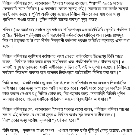
নির্বাচন কমিশনার মো. আনোয়ারুল ইসলাম সরকার বলেছেন, “আগামী ২০২৬ সালের
ফেব্রুয়ারি মাসে নির্বাচন। এ ব্যাপারে কোনো সন্দেহ নেই। সরকারের যত অর্গান সংস্থা
সবাই কাজ করছে। পুলিশ এরইমধ্যে বলেছেন নির্বাচন কীভাবে করা যায় তার জন্য
প্রশিক্ষণ দেওয়া হচ্ছে। পুলিশ বাহিনী তাদের অবস্থা সুদৃঢ় করছে।”
শনিবার (১৮ অক্টোবর) সকালে সুনামগঞ্জের শান্তিগঞ্জের এফআইবিডিবি কেন্দ্রীয় প্রশিক্ষণ
সেন্টারে ‘নির্বাচন প্রক্রিয়ায় ভোট গ্রহণকারী কর্মকর্তাদের দায়িত্ব পালন চ্যালেঞ্জসমূহ
নিরূপণ উত্তরণের উপায়’ শীর্ষক দিনব্যাপী কর্মশালা প্রধান অতিথির বক্তব্যে এসব কথা
বলেন।
নির্বাচন কমিশনার প্রশিক্ষণ কর্মশালায় অংশ নেওয়া কর্মকর্তাদের উদ্দেশ্যে তিনি আরো
বলেন, “নির্বাচনে কাজ করার জন্য সাহসিকতা এবং প্রতিশ্রুতি বদ্ধ থাকতে হবে। ৫
আগস্ট মানুষ ছাত্রজনতা সবাই অঙ্গীকারবদ্ধ ছিল তাই এই অভ্যুথান হয়েছে। নির্বাচনে
সবাইকে নিরপেক্ষ থাকতে হবে আপনার নিরাপত্তা অটোমেটিক নিশ্চিত করা হবে।”
তিনি বলেন, “একটি ভোট কেন্দ্রের চিফ ইলেকশন কমিশনার হলেন একজন প্রিজাইডিং
অফিসার। তার জন্য আপনাকে আইন জানতে হবে। একই সাথে কেন্দ্রের সবাইকে নিয়ে
কাজ করতে সেখানে শুধু সিভিল লোক নয়, নিরাপত্তার জন্য সেনাবাহিনী বিজিবি পুলিশ
আনসার থাকবে, তাদের সবাইকে পরিচালনা করবেন প্রিজাইডিং অফিসার।”
নির্বাচন কমিশনার মো. আনোয়ারুল ইসলাম সরকার আরো বলেন, “নির্বাচন কমিশন আগের
মত না এই কমিশন যে কোনো মূল্য এ নির্বাচন অবাধ সুষ্ঠ করতে অঙ্গীকারবদ্ধ।
নিরাপত্তার জন্য সর্বোচ্চ ব্যবস্থা গ্রহণ করা হবে।”
তিনি বলেন, “সুনামগঞ্জ হাওর অঞ্চল। এখানে অনেক দুর্গম ঝুঁকিপূর্ণ কেন্দ্র রয়েছে, সেখানে