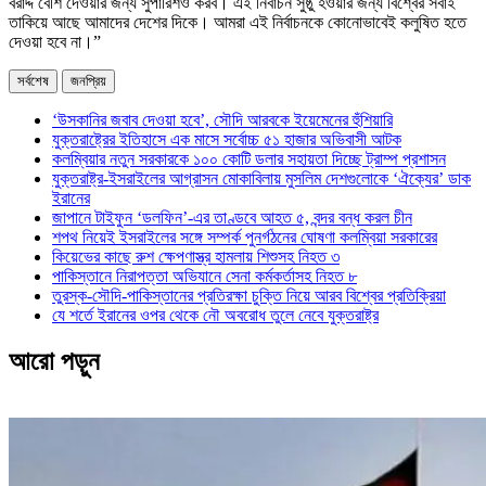
বরাদ্দ বেশি দেওয়ার জন্য সুপারিশও করব। এই নির্বাচন সুষ্ঠু হওয়ার জন্য বিশ্বের সবাই
তাকিয়ে আছে আমাদের দেশের দিকে। আমরা এই নির্বাচনকে কোনোভাবেই কলুষিত হতে
দেওয়া হবে না।”
সর্বশেষ
জনপ্রিয়
‘উসকানির জবাব দেওয়া হবে’, সৌদি আরবকে ইয়েমেনের হুঁশিয়ারি
যুক্তরাষ্ট্রের ইতিহাসে এক মাসে সর্বোচ্চ ৫১ হাজার অভিবাসী আটক
কলম্বিয়ার নতুন সরকারকে ১০০ কোটি ডলার সহায়তা দিচ্ছে ট্রাম্প প্রশাসন
যুক্তরাষ্ট্র-ইসরাইলের আগ্রাসন মোকাবিলায় মুসলিম দেশগুলোকে ‘ঐক্যের’ ডাক
ইরানের
জাপানে টাইফুন ‘ডলফিন’-এর তাণ্ডবে আহত ৫, বন্দর বন্ধ করল চীন
শপথ নিয়েই ইসরাইলের সঙ্গে সম্পর্ক পুনর্গঠনের ঘোষণা কলম্বিয়া সরকারের
কিয়েভের কাছে রুশ ক্ষেপণাস্ত্র হামলায় শিশুসহ নিহত ৩
পাকিস্তানে নিরাপত্তা অভিযানে সেনা কর্মকর্তাসহ নিহত ৮
তুরস্ক-সৌদি-পাকিস্তানের প্রতিরক্ষা চুক্তি নিয়ে আরব বিশ্বের প্রতিক্রিয়া
যে শর্তে ইরানের ওপর থেকে নৌ অবরোধ তুলে নেবে যুক্তরাষ্ট্র
আরো পড়ুন