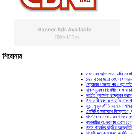
শিরোনাম
তরুণদের আন্দোলনে মোদি সরকার দুর্বল 
১২৮ বারের মতো পেছাল সাগর-রুনি হত্
স্বৈরাচার পতনের পর গুপ্ত বাহিনীর আত্ম
মুক্তিযুদ্ধের বিরোধীদের ক্ষমা চাইতে হবে
জাতীয় বৃক্ষমেলা উদ্বোধন করলেন প্রধান
টানা ভারী বর্ষণ ও পাহাড়ি ঢলে পানিবন্দি 
জুনে মূল্যস্ফীতি কমে ৯ দশমিক ১৬ 
এনসিপির সমাবেশে বিস্ফোরণ, যুবলীগের
খামেনির জানাজায় অংশ নিয়ে দেশে ফির
ব্যবসায়ীর অণ্ডকোষ চেপে চেক-স্ট্যাম্
ইমাম খামেনির রাষ্ট্রীয় অন্ত্যেষ্টিক্রিয়
বিরোধী দলকে জয়নুল আবদিন, আপনারা