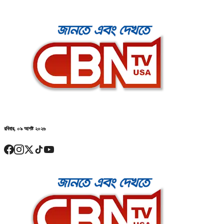
রবিবার, ০৯ আগষ্ট ২০২৬