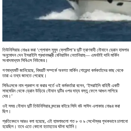
তিউনিসিয়ায় নোঙর করা ‘গ্লোবাল সুমুদ ফ্লোটিলা’র দুটি ত্রাণবাহী নৌযানে ড্রোন হামলার
অনুমোদন দেন ইসরাইলি প্রধানমন্ত্রী বেনিয়ামিন নেতানিয়াহু— এমনটাই দাবি মার্কিন
সংবাদমাধ্যম সিবিএস নিউজের।
গণমাধ্যমটি জানিয়েছে, বিষয়টি সম্পর্কে অবগত মার্কিন গোয়েন্দা কর্মকর্তাদের কাছ থেকে
তারা এ তথ্য জানতে পেরেছে।
সিবিএসকে নাম প্রকাশ না করার শর্তে ওই কর্মকর্তারা বলেন, ‘ইসরাইলি বাহিনী একটি
সাবমেরিন থেকে ড্রোন উড়িয়ে নৌযান দুটির ওপর দাহ্য বস্তু ফেলে আগুন লাগিয়ে
দেয়।’
ওই সময় নৌযান দুটি তিউনিসিয়ার বন্দরের বাইরে সিদি বউ সাঈদ এলাকায় নোঙর করা
ছিল।
প্রতিবেদনে আরও বলা হয়েছে, এই হামলাগুলো গত ৮ ও ৯ সেপ্টেম্বর পৃথকভাবে চালানো
হয়েছিল। তবে এতে কোনো হতাহতের ঘটনা ঘটেনি।