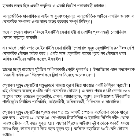
হামলার লক্ষ্য ছিল একটি পর্তুগিজ ও একটি ব্রিটিশ পতাকাবাহী জাহাজ।
আন্তর্জাতিক মানবাধিকার আইন ও যুদ্ধসংক্রান্ত আন্তর্জাতিক আইনে নাগরিক জনপদ বা
বেসামরিক সম্পদের ওপর দাহ্য অস্ত্র ব্যবহার সম্পূর্ণ নিষিদ্ধ।
তবে এ ড্রোন হামলার বিষয়ে ইসরাইলি সেনাবাহিনী বা দেশটির প্রধানমন্ত্রী নেতানিয়াহু
কোনো মন্তব্য করেননি।
এর আগে চলতি সপ্তাহে ইসরাইলি সেনাবাহিনী ‘গ্লোবাল সুমুদ ফ্লোটিলা’র ৪০টিরও বেশি
বেসামরিক নৌযান আটক করে। একই সঙ্গে ফ্লোটিলা বহরের প্রায় সব নৌযানে থাকা
অধিকারকর্মীদের আটক করেছে ইসরাইল।
তাদের মধ্যে রয়েছেন সুইডিশ অধিকারকর্মী গ্রেটা থুনবার্গও। ইসরাইলের এমন পদক্ষেপকে
‘সন্ত্রাসী কর্মকাণ্ড’ উল্লেখ করে নিন্দা জানিয়েছে অনেক দেশ।
গ্লোবাল সুমুদ ফ্লোটিলা সমুদ্রপথে গাজায় ত্রাণ নিয়ে যাওয়ার একটি বৈশ্বিক প্রচেষ্টা।
এই নৌবহরে রয়েছে ৪০টির বেশি বেসামরিক নৌযান। এ বহরে প্রায় ৪৪টি দেশের ৫০০
মানুষের মধ্যে রয়েছেন যুক্তরাষ্ট্র, স্পেন, আয়ারল্যান্ড, ফ্রান্স, বেলজিয়ামসহ ইউরোপীয়
পার্লামেন্টের নির্বাচিত প্রতিনিধি, আইনজীবী, অধিকারকর্মী, চিকিৎসক ও সাংবাদিক।
গ্লোবাল সুমুদ ফ্লোটিলার প্রথম বহর গত ৩১ আগস্ট স্পেনের বার্সেলোনা থেকে যাত্রা
শুরু করে। এরপর ১৩ থেকে ১৫ সেপ্টেম্বর তিউনিসিয়া ও ইতালির সিসিলি দ্বীপ থেকে
আরও নৌযান এই বহরে যুক্ত হয়। এছাড়া গ্রিসের সাইরাস দ্বীপ থেকে পরবর্তী সময়ে
আরও কিছু নৌযান ত্রাণ নিয়ে বহরে যুক্ত হয়। বর্তমানে বহরটিতে ৪০টি বেশি নৌযান
রয়েছে।