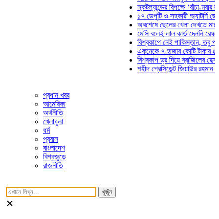
স্কটল্যান্ডের বিপক্ষে ‘বাঁচা-মরার লড়াইয়
১৭ ডেপুটি ও সহকারী অ্যাটর্নি জেনারেল
অবশেষে ছেলের খেলা দেখতে মাঠে আসছ
মেসি বলেই লাল কার্ড দেননি রেফারি! ফাউ
বিশ্বকাপে নেই পাকিস্তান, তবু প্রতিটি
একনেকে ৭ হাজার কোটি টাকার ৫ প্রকল্
বিশ্বকাপ ড্র দিয়ে ব্রাজিলের হেক্সা মিশন 
শহীদ প্রেসিডেন্ট জিয়াউর রহমান সমাধিতে
প্রধান খবর
আমেরিকা
অর্থনীতি
খেলাধুলা
ধর্ম
প্রবাস
বাংলাদেশ
বিশ্বজুড়ে
রাজনীতি
খুজুঁন