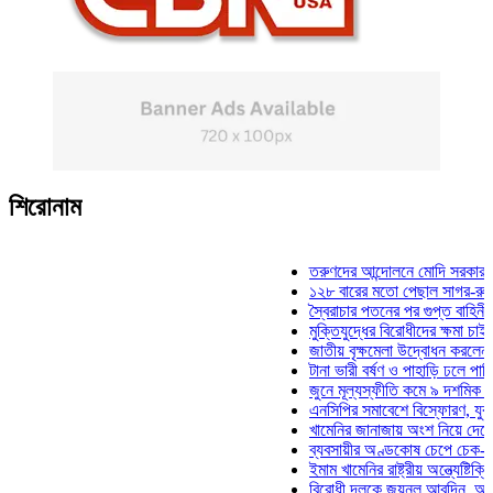
শিরোনাম
তরুণদের আন্দোলনে মোদি সরকার দুর্বল হয
১২৮ বারের মতো পেছাল সাগর-রুনি হত্যা
স্বৈরাচার পতনের পর গুপ্ত বাহিনীর আত্মপ্
মুক্তিযুদ্ধের বিরোধীদের ক্ষমা চাইতে হবে: 
জাতীয় বৃক্ষমেলা উদ্বোধন করলেন প্রধানমন
টানা ভারী বর্ষণ ও পাহাড়ি ঢলে পানিবন্দি চট
জুনে মূল্যস্ফীতি কমে ৯ দশমিক ১৬ শত
এনসিপির সমাবেশে বিস্ফোরণ, যুবলীগের দ
খামেনির জানাজায় অংশ নিয়ে দেশে ফিরলে
ব্যবসায়ীর অণ্ডকোষ চেপে চেক-স্ট্যাম্পে
ইমাম খামেনির রাষ্ট্রীয় অন্ত্যেষ্টিক্রিয়ায়
বিরোধী দলকে জয়নুল আবদিন, আপনারা ৭