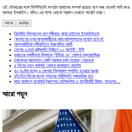
এই নৌবহরের সঙ্গে ফিলিস্তিনি সংগঠন হামাসের সম্পর্ক রয়েছে বলে শুরু থেকেই দাবি করে
আসছে ইসরাইল। যদিও এর পক্ষে কোনো প্রমাণ দেখাতে পারেনি তারা।
সর্বশেষ
জনপ্রিয়
বিতর্কিত সিদ্ধান্তে ভুল স্বীকার, ক্ষমা চাইলেন ইনফান্তিনো
‘জনগণের ওপর জুলুমকারীদের আর আস্ফালনের সুযোগ হবে না’
আন্তর্জাতিক স্বীকৃতিতে উচ্ছ্বসিত বুবলী
দেশের ২৩তম রাষ্ট্রপতি নির্বাচন ২০ আগস্ট : ইসি
ভারতের স্বাধীনতা দিবসকে ‘ইন্ডিয়া ডে’ ঘোষণা যুক্তরাষ্ট্রের
তরুণদের আন্দোলনে মোদি সরকার দুর্বল হয়েছে: ওয়াংচুক
৫ দিনের নতুন কর্মসূচি ঘোষণা জামায়াত জোটের
৪৮ ঘণ্টার মধ্যে ৬ জেলায় নিম্নাঞ্চল প্লাবিত হওয়ার শঙ্কা
দুই-তিন দিনের মধ্যে গ্যাসের পরিস্থিতি স্বাভাবিক হবে
মাঝ আকাশে মুখোমুখি ট্রাম্পের হেলিকপ্টার ও যাত্রীবাহী বিমান, অতঃপর…
আরো পড়ুন