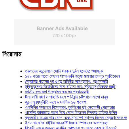
শিরোনাম
তরুণদের আন্দোলনে মোদি সরকার দুর্বল হয়েছে: ওয়াংচুক
১২৮ বারের মতো পেছাল সাগর-রুনি হত্যা মামলার তদন্ত প্রতিবেদন
স্বৈরাচার পতনের পর গুপ্ত বাহিনীর আত্মপ্রকাশ: প্রধানমন্ত্রী
মুক্তিযুদ্ধের বিরোধীদের ক্ষমা চাইতে হবে: মুক্তিযুদ্ধবিষয়ক মন্ত্রী
জাতীয় বৃক্ষমেলা উদ্বোধন করলেন প্রধানমন্ত্রী
টানা ভারী বর্ষণ ও পাহাড়ি ঢলে পানিবন্দি চট্টগ্রামে লাখো মানুষ
জুনে মূল্যস্ফীতি কমে ৯ দশমিক ১৬ শতাংশ
এনসিপির সমাবেশে বিস্ফোরণ, যুবলীগের দুই নেতাকর্মী গ্রেফতার
খামেনির জানাজায় অংশ নিয়ে দেশে ফিরলেন স্পিকার হাফিজ উদ্দিন
ব্যবসায়ীর অণ্ডকোষ চেপে চেক-স্ট্যাম্পে স্বাক্ষর নিলেন স্বেচ্ছাসেবক দল নে
ইমাম খামেনির রাষ্ট্রীয় অন্ত্যেষ্টিক্রিয়ায় স্পিকারের অংশগ্রহণ
বিরোধী দলকে জয়নুল আবদিন, আপনারা ৭১ সালে কোথায় ছিলেন?