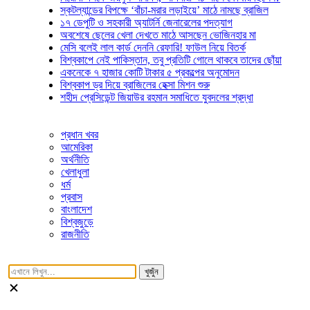
স্কটল্যান্ডের বিপক্ষে ‘বাঁচা-মরার লড়াইয়ে’ মাঠে নামছে ব্রাজিল
১৭ ডেপুটি ও সহকারী অ্যাটর্নি জেনারেলের পদত্যাগ
অবশেষে ছেলের খেলা দেখতে মাঠে আসছেন ভোজিনহার মা
মেসি বলেই লাল কার্ড দেননি রেফারি! ফাউল নিয়ে বিতর্ক
বিশ্বকাপে নেই পাকিস্তান, তবু প্রতিটি গোলে থাকবে তাদের ছোঁয়া
একনেকে ৭ হাজার কোটি টাকার ৫ প্রকল্পের অনুমোদন
বিশ্বকাপ ড্র দিয়ে ব্রাজিলের হেক্সা মিশন শুরু
শহীদ প্রেসিডেন্ট জিয়াউর রহমান সমাধিতে যুবদলের শ্রদ্ধা
প্রধান খবর
আমেরিকা
অর্থনীতি
খেলাধুলা
ধর্ম
প্রবাস
বাংলাদেশ
বিশ্বজুড়ে
রাজনীতি
খুজুঁন