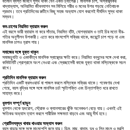
বর্তমান ব্যস্ত জীবনে সুস্থ থাকা যেন একটি চ্যালেঞ্জ। মানসিক চাপ, অস্বাস্থ্যকর
খাদ্যাভ্যাস, অনিয়মিত জীবনযাপন সব মিলিয়ে শরীর ও মনের উপর পড়ছে নেতিবাচক
প্রভাব। তবে প্রতিদিনের রুটিনে কিছু সহজ অভ্যাস যোগ করলেই দীর্ঘদিন সুস্থ থাকা
সম্ভব।
কম-চাপের নিয়মিত
ব্যায়াম
করুন
এই বয়সে ভারী ব্যায়াম না করে সাঁতার, নিয়মিত হাঁটা, যোগব্যায়াম ও তাই চির মতো ধীর-
গতির অনুশীলন উপকারী। এতে করে মাংসপেশি সক্রিয় থাকে, জয়েন্টে চাপ পড়ে না এবং
মানসিক চাপও হ্রাস পায়।
সমাজের সঙ্গে যুক্ত থাকুন
সমাজচ্যুতি ও একাকীত্ব মানসিক স্বাস্থ্যের ক্ষতি করে। নিয়মিত বন্ধুদের সঙ্গে দেখা করা,
কমিউনিটি প্রোগ্রামে অংশ নেওয়া এবং স্বেচ্ছাসেবী কাজে যুক্ত থাকা মস্তিষ্ককে সচল
রাখে।
প্রতিদিন মানসিক ব্যায়াম করুন
প্রতিদিন একটি ক্রসওয়ার্ড বা পাজল করলে মস্তিষ্ক সক্রিয় থাকে। গবেষণায় দেখা
গেছে, বয়স বৃদ্ধির সঙ্গে সঙ্গে মানসিক চর্চা স্মৃতিশক্তি এবং চিন্তাশক্তি ধরে রাখতে
সাহায্য করে।
ধূমপান সম্পূর্ণ ছাড়ুন
ধূমপান থেকে হৃদরোগ, স্ট্রোক ও ক্যানসারের ঝুঁকি অনেকগুণ বেড়ে যায়। এখনই এই
ক্ষতিকর অভ্যাস ত্যাগ করলে শারীরিক সক্ষমতা বাড়বে এবং আয়ু দীর্ঘ হবে।
প্রোটিনসমৃদ্ধ খাবার খাওয়ার অভ্যাস করুন
বয়স বাড়ার সঙ্গে সঙ্গে মাংসপেশি কমে যায়। ডিম, মাছ, বাদাম, দুধ ও লিন মাংস ও মুরগি