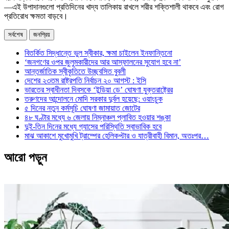
—এই উপাদানগুলো প্রতিদিনের খাদ্য তালিকায় রাখলে শরীর শক্তিশালী থাকবে এবং রোগ
প্রতিরোধ ক্ষমতা বাড়বে।
সর্বশেষ
জনপ্রিয়
বিতর্কিত সিদ্ধান্তে ভুল স্বীকার, ক্ষমা চাইলেন ইনফান্তিনো
‘জনগণের ওপর জুলুমকারীদের আর আস্ফালনের সুযোগ হবে না’
আন্তর্জাতিক স্বীকৃতিতে উচ্ছ্বসিত বুবলী
দেশের ২৩তম রাষ্ট্রপতি নির্বাচন ২০ আগস্ট : ইসি
ভারতের স্বাধীনতা দিবসকে ‘ইন্ডিয়া ডে’ ঘোষণা যুক্তরাষ্ট্রের
তরুণদের আন্দোলনে মোদি সরকার দুর্বল হয়েছে: ওয়াংচুক
৫ দিনের নতুন কর্মসূচি ঘোষণা জামায়াত জোটের
৪৮ ঘণ্টার মধ্যে ৬ জেলায় নিম্নাঞ্চল প্লাবিত হওয়ার শঙ্কা
দুই-তিন দিনের মধ্যে গ্যাসের পরিস্থিতি স্বাভাবিক হবে
মাঝ আকাশে মুখোমুখি ট্রাম্পের হেলিকপ্টার ও যাত্রীবাহী বিমান, অতঃপর…
আরো পড়ুন