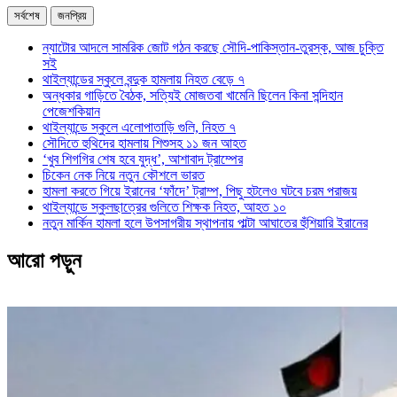
সর্বশেষ
জনপ্রিয়
ন্যাটোর আদলে সামরিক জোট গঠন করছে সৌদি-পাকিস্তান-তুরস্ক, আজ চুক্তি
সই
থাইল্যান্ডের স্কুলে বন্দুক হামলায় নিহত বেড়ে ৭
অন্ধকার গাড়িতে বৈঠক, সত্যিই মোজতবা খামেনি ছিলেন কিনা সন্দিহান
পেজেশকিয়ান
থাইল্যান্ডে স্কুলে এলোপাতাড়ি গুলি, নিহত ৭
সৌদিতে হুথিদের হামলায় শিশুসহ ১১ জন আহত
‘খুব শিগগির শেষ হবে যুদ্ধ’, আশাবাদ ট্রাম্পের
চিকেন নেক নিয়ে নতুন কৌশলে ভারত
হামলা করতে গিয়ে ইরানের ‘ফাঁদে’ ট্রাম্প, পিছু হটলেও ঘটবে চরম পরাজয়
থাইল্যান্ডে স্কুলছাত্রের গুলিতে শিক্ষক নিহত, আহত ১০
নতুন মার্কিন হামলা হলে উপসাগরীয় স্থাপনায় পাল্টা আঘাতের হুঁশিয়ারি ইরানের
আরো পড়ুন