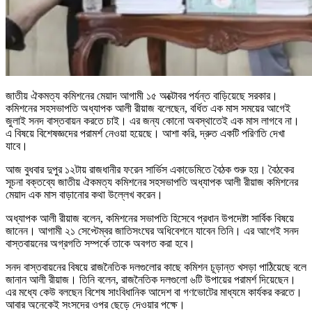
জাতীয় ঐকমত্য কমিশনের মেয়াদ আগামী ১৫ অক্টোবর পর্যন্ত বাড়িয়েছে সরকার।
কমিশনের সহসভাপতি অধ্যাপক আলী রীয়াজ বলেছেন, বর্ধিত এক মাস সময়ের আগেই
জুলাই সনদ বাস্তবায়ন করতে চাই। এর জন্য কোনো অবস্থাতেই এক মাস লাগবে না।
এ বিষয়ে বিশেষজ্ঞদের পরামর্শ নেওয়া হয়েছে। আশা করি, দ্রুত একটি পরিণতি দেখা
যাবে।
আজ বুধবার দুপুর ১২টায় রাজধানীর ফরেন সার্ভিস একাডেমিতে বৈঠক শুরু হয়। বৈঠকের
সূচনা বক্তব্যে জাতীয় ঐকমত্য কমিশনের সহসভাপতি অধ্যাপক আলী রীয়াজ কমিশনের
মেয়াদ এক মাস বাড়ানোর কথা উল্লেখ করেন।
অধ্যাপক আলী রীয়াজ বলেন, কমিশনের সভাপতি হিসেবে প্রধান উপদেষ্টা সার্বিক বিষয়ে
জানেন। আগামী ২১ সেপ্টেম্বর জাতিসংঘের অধিবেশনে যাবেন তিনি। এর আগেই সনদ
বাস্তবায়নের অগ্রগতি সম্পর্কে তাকে অবগত করা হবে।
সনদ বাস্তবায়নের বিষয়ে রাজনৈতিক দলগুলোর কাছে কমিশন চূড়ান্ত খসড়া পাঠিয়েছে বলে
জানান আলী রীয়াজ। তিনি বলেন, রাজনৈতিক দলগুলো ৬টি উপায়ের পরামর্শ দিয়েছেন।
এর মধ্যে কেউ বলছেন বিশেষ সাংবিধানিক আদেশ বা গণভোটের মাধ্যমে কার্যকর করতে।
আবার অনেকেই সংসদের ওপর ছেড়ে দেওয়ার পক্ষে।