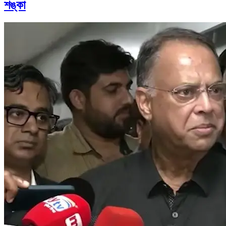
শঙ্কা