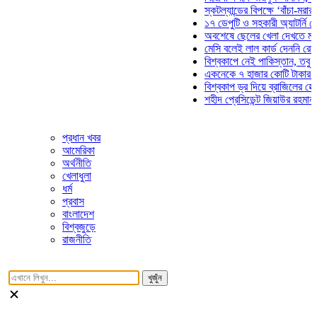
স্কটল্যান্ডের বিপক্ষে ‘বাঁচা-মরার লড়া
১৭ ডেপুটি ও সহকারী অ্যাটর্নি জেনার
অবশেষে ছেলের খেলা দেখতে মাঠে আ
মেসি বলেই লাল কার্ড দেননি রেফারি! ফ
বিশ্বকাপে নেই পাকিস্তান, তবু প্রতি
একনেকে ৭ হাজার কোটি টাকার ৫ প্রক
বিশ্বকাপ ড্র দিয়ে ব্রাজিলের হেক্সা মিশ
শহীদ প্রেসিডেন্ট জিয়াউর রহমান সমাধি
প্রধান খবর
আমেরিকা
অর্থনীতি
খেলাধুলা
ধর্ম
প্রবাস
বাংলাদেশ
বিশ্বজুড়ে
রাজনীতি
খুজুঁন