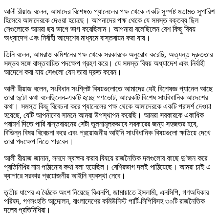
আলী রীয়াজ বলেন, আমাদের বিশেষজ্ঞ প্যানেলের পক্ষ থেকে একটি সুস্পষ্ট মতামত সুপারিশ
হিসেবে আমাদেরকে দেওয়া হয়েছে। আপনাদের পক্ষ থেকে যে সমস্ত বক্তব্য ছিল
সেগুলোকে আমরা ছয় ভাগে ভাগ করেছিলাম। আপনারা বলেছিলেন বেশ কিছু বিষয়
অধ্যাদেশ এবং নির্বাহী আদেশের মাধ্যমে বাস্তবায়ন করা যায়।
তিনি বলেন, আমরাও কমিশনের পক্ষ থেকে সরকারকে অনুরোধ করেছি, অত্যন্ত দ্রুততার
সম্ভব সঙ্গে বাস্তবায়িত পদক্ষেপ গ্রহণ করে। যে সমস্ত বিষয় অধ্যাদেশ এবং নির্বাহী
আদেশে করা যায় সেগুলো যেন তারা দ্রুত করেন।
আলী রীয়াজ বলেন, সংবিধান সংশ্লিষ্ট বিষয়গুলোতে আমাদের যেই বিশেষজ্ঞ প্যানেল আছে
তারা দুটো কথা বলেছিলেন-একটি হচ্ছে গণভোট, আরেকটি বিশেষ সাংবিধানিক আদেশের
কথা। সমস্ত কিছু বিবেচনা করে প্যানেলের পক্ষ থেকে আমাদেরকে একটি পরামর্শ দেওয়া
হয়েছে, যেটি আপনাদের সামনে আমরা উপস্থাপন করেছি। আমরা সরকারকে একাধিক
পরামর্শ দিতে পারি বাস্তবায়নের সেটা তুলনামূলকভাবে সরকারের জন্য সহজতর হবে,
বিভিন্ন বিষয় বিবেচনা করে এবং প্রয়োজনীয় আইনি সাংবিধানিক বিষয়গুলো ক্ষতিয়ে দেখে
তারা পদক্ষেপ নিতে পারবেন।
আলী রীয়াজ জানান, সনদে স্বাক্ষর করার বিষয়ে রাজনৈতিক দলগুলোর কাছে দু’জন করে
প্রতিনিধির নাম পাঠানোর কথা বলা হয়েছিল। বেশিরভাগ দলই পাঠিয়েছে। আমরা চাই এ
ব্যাপারে সরকার প্রয়োজনীয় আইনি ব্যবস্থা নেবে।
তৃতীয় ধাপের এ বৈঠকে অংশ নিয়েছে বিএনপি, জামায়াতে ইসলামী, এনসিপি, গণঅধিকার
পরিষদ, গণসংহতি আন্দোলন, বাংলাদেশের কমিউনিস্ট পার্টি-সিপিবিসহ ৩০টি রাজনৈতিক
দলের প্রতিনিধিরা।