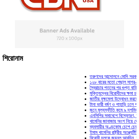
শিরোনাম
তরুণদের আন্দোলনে মোদি সরকার দুর্বল 
১২৮ বারের মতো পেছাল সাগর-রুনি হত্
স্বৈরাচার পতনের পর গুপ্ত বাহিনীর আত্ম
মুক্তিযুদ্ধের বিরোধীদের ক্ষমা চাইতে হবে
জাতীয় বৃক্ষমেলা উদ্বোধন করলেন প্রধান
টানা ভারী বর্ষণ ও পাহাড়ি ঢলে পানিবন্দি 
জুনে মূল্যস্ফীতি কমে ৯ দশমিক ১৬ 
এনসিপির সমাবেশে বিস্ফোরণ, যুবলীগের
খামেনির জানাজায় অংশ নিয়ে দেশে ফির
ব্যবসায়ীর অণ্ডকোষ চেপে চেক-স্ট্যাম্
ইমাম খামেনির রাষ্ট্রীয় অন্ত্যেষ্টিক্রিয়
বিরোধী দলকে জয়নুল আবদিন, আপনারা