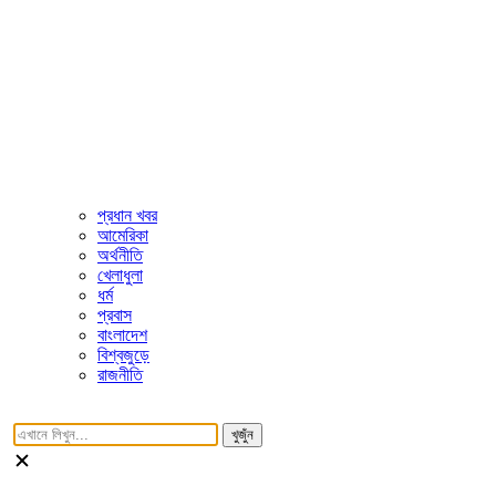
প্রধান খবর
আমেরিকা
অর্থনীতি
খেলাধুলা
ধর্ম
প্রবাস
বাংলাদেশ
বিশ্বজুড়ে
রাজনীতি
খুজুঁন