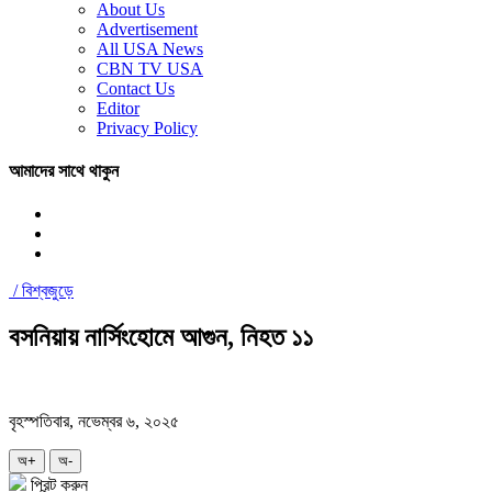
About Us
Advertisement
All USA News
CBN TV USA
Contact Us
Editor
Privacy Policy
আমাদের সাথে থাকুন
/
বিশ্বজুড়ে
বসনিয়ায় নার্সিংহোমে আগুন, নিহত ১১
বৃহস্পতিবার, নভেম্বর ৬, ২০২৫
অ+
অ-
প্রিন্ট করুন