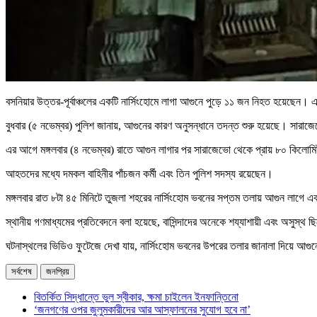
বসনিয়ার উত্তর-পূর্বাঞ্চলের একটি নার্সিংহোমে লাগা আগুনে পুড়ে ১১ জন নিহত হয়েছে
বুধবার (৫ নভেম্বর) পুলিশ জানায়, আগুনের কারণ অনুসন্ধানে তদন্ত শুরু হয়েছে। সারাজ
এর আগে মঙ্গলবার (৪ নভেম্বর) রাতে আগুন লাগার পর সারাজেভো থেকে প্রায় ৮০ কিলোমিটা
আহতদের মধ্যে দমকল বাহিনীর পাঁচজন কর্মী এবং তিন পুলিশ সদস্য রয়েছেন।
মঙ্গলবার রাত ৮টা ৪৫ মিনিটে তুজলা শহরের নার্সিংহোম ভবনের সপ্তম তলায় আগুন লাগে এ
স্থানীয় গণমাধ্যমের প্রতিবেদনে বলা হয়েছে, বাসিন্দাদের অনেকে শয্যাশায়ী এবং অসুস্থ 
ঘটনাস্থলের ভিডিও ফুটেজে দেখা যায়, নার্সিংহোম ভবনের উপরের তলার জানালা দিয়ে আগুন
সর্বশেষ
জনপ্রিয়
বিতর্কিত সিদ্ধান্তে ভুল স্বীকার, ক্ষমা চাইলেন ইনফান্তিনো
‘জনগণের ওপর জুলুমকারীদের আর আস্ফালনের সুযোগ হবে না’