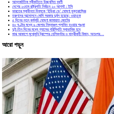
আন্তর্জাতিক স্বীকৃতিতে উচ্ছ্বসিত বুবলী
দেশের ২৩তম রাষ্ট্রপতি নির্বাচন ২০ আগস্ট : ইসি
ভারতের স্বাধীনতা দিবসকে ‘ইন্ডিয়া ডে’ ঘোষণা যুক্তরাষ্ট্রের
তরুণদের আন্দোলনে মোদি সরকার দুর্বল হয়েছে: ওয়াংচুক
৫ দিনের নতুন কর্মসূচি ঘোষণা জামায়াত জোটের
৪৮ ঘণ্টার মধ্যে ৬ জেলায় নিম্নাঞ্চল প্লাবিত হওয়ার শঙ্কা
দুই-তিন দিনের মধ্যে গ্যাসের পরিস্থিতি স্বাভাবিক হবে
মাঝ আকাশে মুখোমুখি ট্রাম্পের হেলিকপ্টার ও যাত্রীবাহী বিমান, অতঃপর…
আরো পড়ুন