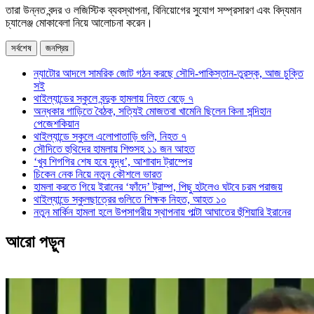
তারা উন্নত বন্দর ও লজিস্টিক ব্যবস্থাপনা, বিনিয়োগের সুযোগ সম্প্রসারণ এবং বিদ্যমান
চ্যালেঞ্জ মোকাবেলা নিয়ে আলোচনা করেন।
সর্বশেষ
জনপ্রিয়
ন্যাটোর আদলে সামরিক জোট গঠন করছে সৌদি-পাকিস্তান-তুরস্ক, আজ চুক্তি
সই
থাইল্যান্ডের স্কুলে বন্দুক হামলায় নিহত বেড়ে ৭
অন্ধকার গাড়িতে বৈঠক, সত্যিই মোজতবা খামেনি ছিলেন কিনা সন্দিহান
পেজেশকিয়ান
থাইল্যান্ডে স্কুলে এলোপাতাড়ি গুলি, নিহত ৭
সৌদিতে হুথিদের হামলায় শিশুসহ ১১ জন আহত
‘খুব শিগগির শেষ হবে যুদ্ধ’, আশাবাদ ট্রাম্পের
চিকেন নেক নিয়ে নতুন কৌশলে ভারত
হামলা করতে গিয়ে ইরানের ‘ফাঁদে’ ট্রাম্প, পিছু হটলেও ঘটবে চরম পরাজয়
থাইল্যান্ডে স্কুলছাত্রের গুলিতে শিক্ষক নিহত, আহত ১০
নতুন মার্কিন হামলা হলে উপসাগরীয় স্থাপনায় পাল্টা আঘাতের হুঁশিয়ারি ইরানের
আরো পড়ুন