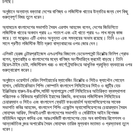
চলছে।
অনুষ্ঠানে অন্যান্য বক্তারা দেশের বাণিজ্য ও লজিস্টিক খাতের উন্নতির জন্য বেশ কিছু
গুরুত্বপূর্ণ বিষয় তুলে ধরেন।
অ্যামচেম বাংলাদেশের সভাপতি সৈয়দ এরশাদ আহমেদ বলেন, দেশের জিডিপিতে
লজিস্টিক খাতের অবদান প্রায় ২০ শতাংশ এবং এই খাতে প্রায় ৭০ লাখ মানুষ কাজ
করে। তা সত্ত্বেও এটি এখনও অনুন্নত এবং সমন্বয়ের অভাব রয়েছে। তিনি ২০২৪
সালে প্রণীত লজিস্টিক নীতি দ্রুত বাস্তবায়নের ওপর জোর দেন।
এলিকট ড্রেজ এন্টারপ্রাইজেস এলএলসির বিজনেস ডেভেলপমেন্ট ডিরেক্টর ফিলিপ গ্রোভ
বলেন, যুক্তরাষ্ট্র ও বাংলাদেশের মধ্যে বাণিজ্য অংশীদারিত্ব ক্রমেই বাড়ছে। তিনি
রিয়েল-টাইম ডেটা, লজিস্টিকস খরচ ও কার্গো ট্র্যাকিংয়ে আধুনিক প্রযুক্তি ব্যবহারের ওপর
গুরুত্বারোপ করেন।
অনুষ্ঠানে ওয়েস্টার্ন মেরিন শিপইয়ার্ডের ম্যানেজিং ডিরেক্টর ও সিইও ক্যাপ্টেন সোহেল
হাসান, মেডিটারেনিয়ান শিপিং কোম্পানি বাংলাদেশ লিমিটেডের সিইও ও কান্ট্রি হেড
ইঞ্জিনিয়ার হারুন-উর-রশিদ,সামিট অ্যালায়েন্স পোর্ট লিমিটেডের অতিরিক্ত ব্যবস্থাপনা
পরিচালক ও বিকিডার প্রতিনিধি ইয়াসের রিজভি, কনভেয়র লজিস্টিকস লিমিটেডের
চেয়ারম্যান ও সিইও এবং বাংলাদেশ ফ্রেইট ফরওয়ার্ডার্স অ্যাসোসিয়েশনের সাবেক
সভাপতি কবির আহমেদ, বাংলাদেশ শিপিং এজেন্টস অ্যাসোসিয়েশনের চেয়ারম্যান সৈয়দ
মোহাম্মদ আরিফ, সিআইএলটি বাংলাদেশের সভাপতি ও মেরিটাইম আইন বিশেষজ্ঞ
মহিউদ্দিন আব্দুল কাদির এবং আরএসজিটি বাংলাদেশের হেড অব কাস্টমার রিলেশনস ও
আন্তর্জাতিক বন্দর অপারেটর সৈয়দ মোহাম্মদ তারিক মূল্যবান মতামত ও প্রস্তাবনা তুলে
ধরেন।