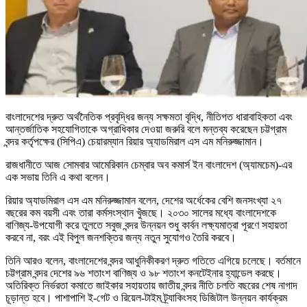
বাংলাদেশের দ্রুত অর্থনৈতিক প্রবৃদ্ধির জন্য সক্ষমতা বৃদ্ধি, নীতিগত ধারাবাহিকতা এবং
আন্তর্জাতিক সহযোগিতাকে অগ্রাধিকার দেওয়া জরুরি বলে মন্তব্য করেছেন চট্টগ্রাম
বন্দর কর্তৃপক্ষের (সিপিএ) চেয়ারম্যান রিয়ার অ্যাডমিরাল এস এম মনিরুজ্জামান।
রাজধানীতে আজ সোমবার আমেরিকান চেম্বার অব কমার্স ইন বাংলাদেশ (অ্যামচেম)-এর
এক সভায় তিনি এ কথা বলেন।
রিয়ার অ্যাডমিরাল এস এম মনিরুজ্জামান বলেন, দেশের অর্ধেকের বেশি জনসংখ্যা ২৭
বছরের কম বয়সী এবং তারা কর্মসংস্থান খুঁজছে। ২০৩০ সালের মধ্যে বাংলাদেশকে
বাণিজ্য-উপযোগী করে তুলতে সবুজ বন্দর উন্নয়ন শুধু কার্বন লক্ষ্যমাত্রা পূরণে সহায়তা
করবে না, বরং এই বিপুল জনশক্তির জন্য নতুন সুযোগও তৈরি করবে।
তিনি আরও বলেন, বাংলাদেশের বন্দর আধুনিকীকরণ দ্রুত গতিতে এগিয়ে চলেছে। বর্তমানে
চট্টগ্রাম বন্দর দেশের ৯৬ শতাংশ বাণিজ্য ও ৯৮ শতাংশ কনটেইনার হ্যান্ডেল করছে।
অতিরিক্ত নির্ভরতা কমাতে জাইকার সহায়তায় জাতীয় বন্দর নীতি চলতি বছরের শেষ নাগাদ
চূড়ান্ত হবে। পাশাপাশি ই-গেট ও রিয়েল-টাইম ট্র্যাকিংসহ ডিজিটাল উন্নয়ন কার্যক্রম