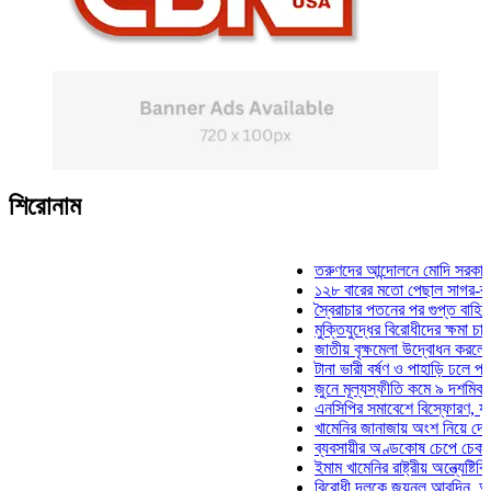
শিরোনাম
তরুণদের আন্দোলনে মোদি সরকার দুর্বল 
১২৮ বারের মতো পেছাল সাগর-রুনি হত্
স্বৈরাচার পতনের পর গুপ্ত বাহিনীর আত্মপ
মুক্তিযুদ্ধের বিরোধীদের ক্ষমা চাইতে হবে
জাতীয় বৃক্ষমেলা উদ্বোধন করলেন প্রধান
টানা ভারী বর্ষণ ও পাহাড়ি ঢলে পানিবন্দি 
জুনে মূল্যস্ফীতি কমে ৯ দশমিক ১৬ শ
এনসিপির সমাবেশে বিস্ফোরণ, যুবলীগের
খামেনির জানাজায় অংশ নিয়ে দেশে ফির
ব্যবসায়ীর অণ্ডকোষ চেপে চেক-স্ট্যাম্
ইমাম খামেনির রাষ্ট্রীয় অন্ত্যেষ্টিক্রিয়
বিরোধী দলকে জয়নুল আবদিন, আপনারা