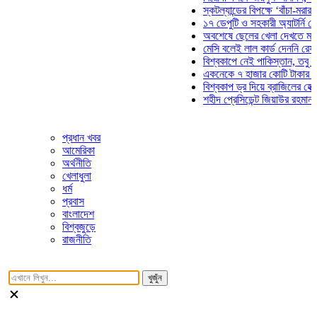
স্কটল্যান্ডের বিপক্ষে ‘বাঁচা-মরার লড়া
১৭ ডেপুটি ও সহকারী অ্যাটর্নি জেনার
অবশেষে ছেলের খেলা দেখতে মাঠে আ
মেসি বলেই লাল কার্ড দেননি রেফারি! ফ
বিশ্বকাপে নেই পাকিস্তান, তবু প্রতি
একনেকে ৭ হাজার কোটি টাকার ৫ প্রক
বিশ্বকাপ ড্র দিয়ে ব্রাজিলের হেক্সা মিশ
শহীদ প্রেসিডেন্ট জিয়াউর রহমান সমাধি
প্রধান খবর
আমেরিকা
অর্থনীতি
খেলাধুলা
ধর্ম
প্রবাস
বাংলাদেশ
বিশ্বজুড়ে
রাজনীতি
খুজুঁন