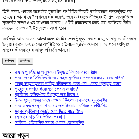
বাজারে তাদের পণ্য পৌঁছে দিতে সহায়তা করবে।
তিনি বলেন, এবারের বাজেটেই সৃজনশীল অর্থনীতির বিষয়টি কার্যকরভাবে অন্তর্ভুক্ত করা
হয়েছে। আমরা ছোট পরিসরে শুরু করেছি, তবে ভবিষ্যতে ঐতিহ্যবাহী শিল্প, সংস্কৃতি ও
সৃজনশীল সম্পদও এর আওতায় আসবে। ওটিটি প্ল্যাটফরমে জন্য যারা চলচ্চিত্র নির্মাণ
করছেন, তারাও এই উদ্যোগের অংশ হবেন।
অর্থমন্ত্রী আরো বলেন, আমরা এমন একটি ক্ষেত্র উন্মুক্ত করতে চাই, যা মানুষের জীবনমান
উন্নয়ন করবে এবং দেশের অর্থনীতিতে ইতিবাচক প্রভাব ফেলবে। এর ফলে সংশ্লিষ্ট
মানুষের জীবনযাত্রায় আমূল পরিবর্তন আসবে।
সর্বশেষ
জনপ্রিয়
রাফাহ পুনর্গঠনের অনুমোদন ইস্যুতে বিপাকে নেতানিয়াহু
গাজা থেকে ফিলিস্তিনিদের উচ্ছেদ মুসলিম দেশগুলোর জন্য ‘রেড লাইন’
অস্ত্র হস্তান্তরসহ শান্তি পরিকল্পনার পরের ধাপে যেতে প্রস্তুত হামাস
গৃহযুদ্ধে গড়াবে ইয়েমেনে চলমান সংঘাত?
ব্রাজিলে হেলিকপ্টার বিধ্বস্ত হয়ে নিহত ৪
ইরান যুদ্ধে অস্ত্র ‘কমে যাওয়ায়’ উৎপাদন বাড়াচ্ছে যুক্তরাষ্ট্র
গাজায় ধ্বংসস্তূপ থেকে ১৯ লাশ উদ্ধার, বেশিরভাগ নারী-শিশু
মক্কা প্রতিরক্ষা জোটে যোগ দিতে পারে মিসর
মোজতবা খামেনির ভিডিও প্রকাশ
সার্বিয়ায় ঐতিহাসিক সফরে গেলেন জেলেনস্কি
আরো পড়ুন