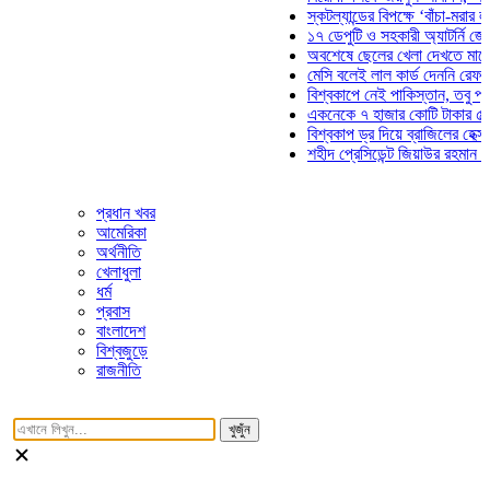
স্কটল্যান্ডের বিপক্ষে ‘বাঁচা-মরার লড়াইয়
১৭ ডেপুটি ও সহকারী অ্যাটর্নি জেনারেলে
অবশেষে ছেলের খেলা দেখতে মাঠে আসছ
মেসি বলেই লাল কার্ড দেননি রেফারি! ফাউ
বিশ্বকাপে নেই পাকিস্তান, তবু প্রতিটি
একনেকে ৭ হাজার কোটি টাকার ৫ প্রকল্
বিশ্বকাপ ড্র দিয়ে ব্রাজিলের হেক্সা মিশন 
শহীদ প্রেসিডেন্ট জিয়াউর রহমান সমাধিতে 
প্রধান খবর
আমেরিকা
অর্থনীতি
খেলাধুলা
ধর্ম
প্রবাস
বাংলাদেশ
বিশ্বজুড়ে
রাজনীতি
খুজুঁন