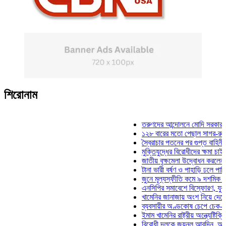
শিরোনাম
তরুণদের আন্দোলনে মোদি সরকার দুর্বল হয
১২৮ বারের মতো পেছাল সাগর-রুনি হত্যা
স্বৈরাচার পতনের পর গুপ্ত বাহিনীর আত্মপ্র
মুক্তিযুদ্ধের বিরোধীদের ক্ষমা চাইতে হবে: 
জাতীয় বৃক্ষমেলা উদ্বোধন করলেন প্রধানমন
টানা ভারী বর্ষণ ও পাহাড়ি ঢলে পানিবন্দি চট
জুনে মূল্যস্ফীতি কমে ৯ দশমিক ১৬ শত
এনসিপির সমাবেশে বিস্ফোরণ, যুবলীগের দ
খামেনির জানাজায় অংশ নিয়ে দেশে ফিরলে
ব্যবসায়ীর অণ্ডকোষ চেপে চেক-স্ট্যাম্পে
ইমাম খামেনির রাষ্ট্রীয় অন্ত্যেষ্টিক্রিয়ায়
বিরোধী দলকে জয়নুল আবদিন, আপনারা ৭