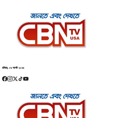
রবিবার, ০৯ আগষ্ট ২০২৬