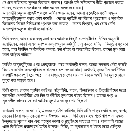
সেখানে দায়িত্বের সুস্পষ্ট বিভাজন থাকবে। আপনি যদি সঠিকভাবে নীতি প্রণয়ন করতে
পারেন, তাহলে বাস্তবায়নের কাজ অনেক সহজ হয়ে যায়।
অন্তর্ভুক্তিমূলক বাজেট প্রসঙ্গে আমির খসরু বলেন, আমরা বাজেটকে যতটা সম্ভব
অন্তর্ভুক্তিমূলক করার চেষ্টা করেছি। দেশের প্রতিটি নাগরিকের প্রয়োজন ও স্বার্থকে
বিবেচনায় নিয়েই নীতিগুলো প্রণয়ন করা হয়েছে। আমার বিশ্বাস, এর চেয়ে বেশি
অন্তর্ভুক্তিমূলক বাজেট হওয়া কঠিন।
তিনি বলেন, আমার এক বন্ধু মজা করে আমাকে কিছুটা বামপন্থীঘেঁষা নীতির অনুসারী
বলেছিলেন, কারণ আমরা ব্যাপক কল্যাণমূলক কর্মসূচি চালু করতে যাচ্ছি। কিন্তু বাস্তবতা
হলো, যারা দীর্ঘদিন অর্থনৈতিক কর্মকাণ্ডের বাইরে বা অবহেলিত ছিলেন, তাদের মূলধারায়
আনা রাষ্ট্রের দায়িত্ব।
আর্থিক অন্তর্ভুক্তির ওপর গুরুত্বারোপ করে অর্থমন্ত্রী বলেন, আমরা সবসময় চেষ্টা করেছি
কিভাবে আর্থিক অন্তর্ভুক্তিকে বাস্তবে রূপ দেওয়া যায়। এখানেই সৃজনশীল অর্থনীতির
ধারণাটি গুরুত্বপূর্ণ হয়ে ওঠে। এর মাধ্যমে দেশের সব নাগরিককে অর্থনীতির মূল স্রোতে
যুক্ত করা সম্ভব হবে।
তিনি বলেন, দেশের গ্রামীণ কারিগর, নাট্যশিল্পী, গায়ক, ডিজাইনার ও চিত্রশিল্পীদের মতো
সৃজনশীল পেশাজীবীরা এত দিন অর্থনীতির মূলধারার বাইরে ছিলেন। তাদের পণ্য ও
সৃজনশীল কাজের যথাযথ আর্থিক মূল্যায়নের সুযোগও ছিল না।
অর্থমন্ত্রী বলেন, আমরা চাই একজন গ্রামীণ কারিগর, যিনি মাটির পাত্র তৈরি করেন, কাপড়
বোনেন কিংবা অন্য কোনো পণ্য উৎপাদন করেন, তিনি যেন সহজ শর্তে ঋণ পান, দক্ষতা
উন্নয়নের সুযোগ পান এবং পণ্যের নকশা ও ব্র্যান্ডিংয়ে সহায়তা পান। পাশাপাশি আমরা
এমন ডিজিটাল প্ল্যাটফরম তৈরির উদ্যোগ নিচ্ছি, যা অ্যামাজন বা ইবের মতো বৈশ্বিক