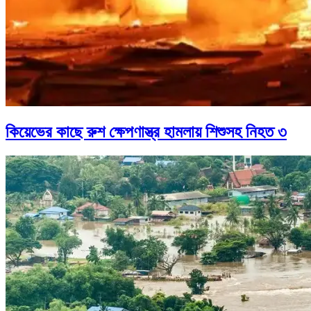
কিয়েভের কাছে রুশ ক্ষেপণাস্ত্র হামলায় শিশুসহ নিহত ৩