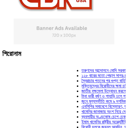
শিরোনাম
তরুণদের আন্দোলনে মোদি সরকার দুর্বল 
১২৮ বারের মতো পেছাল সাগর-রুনি হত্
স্বৈরাচার পতনের পর গুপ্ত বাহিনীর আত্ম
মুক্তিযুদ্ধের বিরোধীদের ক্ষমা চাইতে হবে
জাতীয় বৃক্ষমেলা উদ্বোধন করলেন প্রধান
টানা ভারী বর্ষণ ও পাহাড়ি ঢলে পানিবন্দি 
জুনে মূল্যস্ফীতি কমে ৯ দশমিক ১৬ 
এনসিপির সমাবেশে বিস্ফোরণ, যুবলীগের
খামেনির জানাজায় অংশ নিয়ে দেশে ফির
ব্যবসায়ীর অণ্ডকোষ চেপে চেক-স্ট্যাম্
ইমাম খামেনির রাষ্ট্রীয় অন্ত্যেষ্টিক্রিয়
বিরোধী দলকে জয়নুল আবদিন, আপনারা