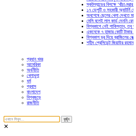
স্কটল্যান্ডের বিপক্ষে ‘বাঁচা-মরার লড়া
১৭ ডেপুটি ও সহকারী অ্যাটর্নি জেনার
অবশেষে ছেলের খেলা দেখতে মাঠে আ
মেসি বলেই লাল কার্ড দেননি রেফারি! ফ
বিশ্বকাপে নেই পাকিস্তান, তবু প্রতি
একনেকে ৭ হাজার কোটি টাকার ৫ প্রক
বিশ্বকাপ ড্র দিয়ে ব্রাজিলের হেক্সা মিশ
শহীদ প্রেসিডেন্ট জিয়াউর রহমান সমাধি
প্রধান খবর
আমেরিকা
অর্থনীতি
খেলাধুলা
ধর্ম
প্রবাস
বাংলাদেশ
বিশ্বজুড়ে
রাজনীতি
খুজুঁন