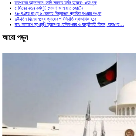
তরুণদের আন্দোলনে মোদি সরকার দুর্বল হয়েছে: ওয়াংচুক
৫ দিনের নতুন কর্মসূচি ঘোষণা জামায়াত জোটের
৪৮ ঘণ্টার মধ্যে ৬ জেলায় নিম্নাঞ্চল প্লাবিত হওয়ার শঙ্কা
দুই-তিন দিনের মধ্যে গ্যাসের পরিস্থিতি স্বাভাবিক হবে
মাঝ আকাশে মুখোমুখি ট্রাম্পের হেলিকপ্টার ও যাত্রীবাহী বিমান, অতঃপর…
আরো পড়ুন