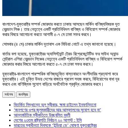
বাংলাদেশ-যুক্তরাষ্ট্র সম্পর্ক জোরদার করতে ঢাকায় আসছেন মার্কিন বাণিজ্যবিষয়ক দূত
ব্রেন্ডান লিঞ্চ। তার নেতৃত্বে একটি প্রতিনিধিদল বাণিজ্য ও বিনিয়োগ সম্পর্ক জোরদার
করার বিষয়ে আলোচনা করতে আগামী ৫-৭ মে ঢাকা সফর করবে।
সোমবার (৪ মে) ঢাকার মার্কিন দূতাবাস এক মিডিয়া নোটে এ তথ্য জানানো হয়েছে।
বার্তায় বলা হয়েছে, যুক্তরাষ্ট্রের অ্যাসিস্ট্যান্ট ট্রেড রিপ্রেজেন্টেটিভ ফর সাউথ অ্যান্ড
সেন্ট্রাল এশিয়া ব্রেন্ডান লিঞ্চের নেতৃত্বে একটি প্রতিনিধিদল বাণিজ্য ও বিনিয়োগ সম্পর্ক
জোরদার করার বিষয়ে আলোচনা করতে ৫-৭ মে ঢাকা সফর করবে।
যুক্তরাষ্ট্র-বাংলাদেশ পারস্পরিক বাণিজ্যচুক্তি বাস্তবায়নে অংশীদারির প্রত্যাশা করে
যুক্তরাষ্ট্র। এই চুক্তি উভয় দেশের বাজারে প্রবেশ সহজ করবে, বিনিয়োগের বাধা দূর
করবে এবং বাণিজ্যিক সুযোগ বাড়িয়ে অর্থনৈতিক প্রবৃদ্ধি জোরদার করবে।
সর্বশেষ
জনপ্রিয়
বিতর্কিত সিদ্ধান্তে ভুল স্বীকার, ক্ষমা চাইলেন ইনফান্তিনো
‘জনগণের ওপর জুলুমকারীদের আর আস্ফালনের সুযোগ হবে না’
আন্তর্জাতিক স্বীকৃতিতে উচ্ছ্বসিত বুবলী
দেশের ২৩তম রাষ্ট্রপতি নির্বাচন ২০ আগস্ট : ইসি
ভারতের স্বাধীনতা দিবসকে ‘ইন্ডিয়া ডে’ ঘোষণা যুক্তরাষ্ট্রের