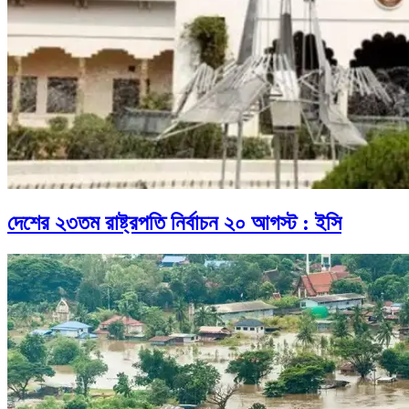
দেশের ২৩তম রাষ্ট্রপতি নির্বাচন ২০ আগস্ট : ইসি