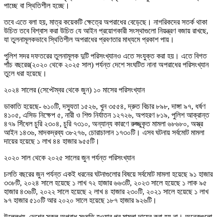
পাচ্ছে বা স্থিতিশীল হচ্ছে।
তবে এতে বলা হয়, মাত্র কয়েকটি ক্ষেত্রে অপরাধের বেড়েছে। নাগরিকদের সতর্ক থাকা
উচিত তবে বিশ্বাস করা উচিত যে আইন প্রয়োগকারী সংস্থাগুলো নিয়ন্ত্রণ বজায় রাখছে,
যা তুলনামূলকভাবে স্থিতিশীল অপরাধের প্রবণতার মাধ্যমে প্রকাশ পায়।
পুলিশ সদর দফতরের তুলনামূলক দুটি পরিসংখ্যানও এতে সংযুক্ত করা হয়। এতে বিগত
পাঁচ বছরের(২০২০ থেকে ২০২৫ সাল) পর্যন্ত দেশে সংঘটিত নানা অপরাধের পরিসংখ্যান
তুলে ধরা হয়েছে।
২০২৪ সালের (সেপ্টেম্বর থেকে জুন) ১০ মাসের পরিসংখ্যান
ডাকাতি হয়েছে- ৬১০টি, দস্যুতা ১৫২৬, খুন ৩৫৫৪, দ্রুত বিচার ৮৯৮, দাঙ্গা ৯৭, ধর্ষণ
৪১০৫, এসিড নিক্ষেপ ৫, নারী ও শিশু নির্যাতন ১২৭২৬, অপহরণ ৮১৯, পুলিশ আক্রান্ত
৪৭৯ সিঁধেল চুরি ২৩০৪, চুরি ৭৩১০, অন্যান্য কারণে রুজ্জুকৃত মামলা ৬৮৬৮০, অস্ত্র
আইন ১৪৩৬, মাদকদ্রব্য ৩৮২৭৬, চোরাচালান ১৭৩০টি। এসব ঘটনায় সর্বমোট মামলা
দায়ের হয়েছে ১ লাখ ৪৪ হাজার ৯৫৫টি।
২০২০ সাল থেকে ২০২৫ সালের জুন পর্যন্ত পরিসংখ্যান
চলতি বছরের জুন পর্যন্ত একই ধরনের ঘটনাগুলোর বিষয়ে সর্বমোট মামলা হয়েছে ৯১ হাজার
৩৩৮টি, ২০২৪ সালে হয়েছে ১ লাখ ৭২ হাজার ৬৬৩টি, ২০২৩ সালে হয়েছে ১ লাক ৯৫
হাজার ৪৩৬টি, ২০২২ সালে হয়েছে ২ লাখ ৪ হাজার ২৩০টি, ২০২১ সালে হয়েছে ১ লাখ
৯৭ হাজার ৫১০টি আর ২০২০ সালে হয়েছে ১৮৭ হাজার ৯২৬টি।
উল্লেখ্য, দেশের সকল অপরাধ সংঘতি হওয়ার পর মামলা দায়ের করা হয় না। অনেকগুলো