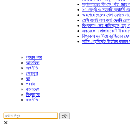
স্কটল্যান্ডের বিপক্ষে ‘বাঁচা-মরার লড়াইয়
১৭ ডেপুটি ও সহকারী অ্যাটর্নি জেনারেল
অবশেষে ছেলের খেলা দেখতে মাঠে আস
মেসি বলেই লাল কার্ড দেননি রেফারি! ফা
বিশ্বকাপে নেই পাকিস্তান, তবু প্রতিটি
একনেকে ৭ হাজার কোটি টাকার ৫ প্রকল্
বিশ্বকাপ ড্র দিয়ে ব্রাজিলের হেক্সা মিশন
শহীদ প্রেসিডেন্ট জিয়াউর রহমান সমাধিতে
প্রধান খবর
আমেরিকা
অর্থনীতি
খেলাধুলা
ধর্ম
প্রবাস
বাংলাদেশ
বিশ্বজুড়ে
রাজনীতি
খুজুঁন