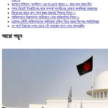
জাপানে টাইফুন ‘ডলফিন’-এর তাণ্ডবে আহত ৫, বন্দর বন্ধ করল চীন
শপথ নিয়েই ইসরাইলের সঙ্গে সম্পর্ক পুনর্গঠনের ঘোষণা কলম্বিয়া সরকারের
কিয়েভের কাছে রুশ ক্ষেপণাস্ত্র হামলায় শিশুসহ নিহত ৩
পাকিস্তানে নিরাপত্তা অভিযানে সেনা কর্মকর্তাসহ নিহত ৮
তুরস্ক-সৌদি-পাকিস্তানের প্রতিরক্ষা চুক্তি নিয়ে আরব বিশ্বের প্রতিক্রিয়া
যে শর্তে ইরানের ওপর থেকে নৌ অবরোধ তুলে নেবে যুক্তরাষ্ট্র
আরো পড়ুন