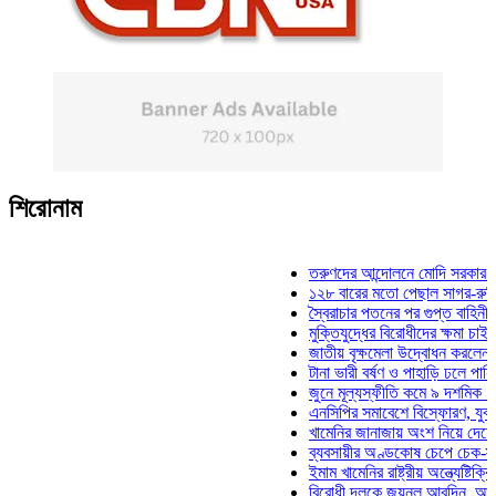
শিরোনাম
তরুণদের আন্দোলনে মোদি সরকার দুর্বল হয
১২৮ বারের মতো পেছাল সাগর-রুনি হত্য
স্বৈরাচার পতনের পর গুপ্ত বাহিনীর আত্মপ্
মুক্তিযুদ্ধের বিরোধীদের ক্ষমা চাইতে হবে:
জাতীয় বৃক্ষমেলা উদ্বোধন করলেন প্রধানমন
টানা ভারী বর্ষণ ও পাহাড়ি ঢলে পানিবন্দি চ
জুনে মূল্যস্ফীতি কমে ৯ দশমিক ১৬ শত
এনসিপির সমাবেশে বিস্ফোরণ, যুবলীগের 
খামেনির জানাজায় অংশ নিয়ে দেশে ফিরলে
ব্যবসায়ীর অণ্ডকোষ চেপে চেক-স্ট্যাম্প
ইমাম খামেনির রাষ্ট্রীয় অন্ত্যেষ্টিক্রিয়া
বিরোধী দলকে জয়নুল আবদিন, আপনারা 