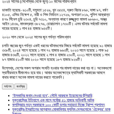
২০২৪ সালের (সেপ্টেম্বর থেকে জুন) ১০ মাসের পরিসংখ্যান
ডাকাতি হয়েছে- ৬১০টি, দস্যুতা ১৫২৬, খুন ৩৫৫৪, দ্রুত বিচার ৮৯৮, দাঙ্গা ৯৭, ধর্ষণ
৪১০৫, এসিড নিক্ষেপ ৫, নারী ও শিশু নির্যাতন ১২৭২৬, অপহরণ ৮১৯, পুলিশ আক্রান্ত
৪৭৯ সিঁধেল চুরি ২৩০৪, চুরি ৭৩১০, অন্যান্য কারণে রুজ্জুকৃত মামলা ৬৮৬৮০, অস্ত্র
আইন ১৪৩৬, মাদকদ্রব্য ৩৮২৭৬, চোরাচালান ১৭৩০টি। এসব ঘটনায় সর্বমোট মামলা
দায়ের হয়েছে ১ লাখ ৪৪ হাজার ৯৫৫টি।
২০২০ সাল থেকে ২০২৫ সালের জুন পর্যন্ত পরিসংখ্যান
চলতি বছরের জুন পর্যন্ত একই ধরনের ঘটনাগুলোর বিষয়ে সর্বমোট মামলা হয়েছে ৯১ হাজার
৩৩৮টি, ২০২৪ সালে হয়েছে ১ লাখ ৭২ হাজার ৬৬৩টি, ২০২৩ সালে হয়েছে ১ লাক ৯৫
হাজার ৪৩৬টি, ২০২২ সালে হয়েছে ২ লাখ ৪ হাজার ২৩০টি, ২০২১ সালে হয়েছে ১ লাখ
৯৭ হাজার ৫১০টি আর ২০২০ সালে হয়েছে ১৮৭ হাজার ৯২৬টি।
উল্লেখ্য, দেশের সকল অপরাধ সংঘতি হওয়ার পর মামলা দায়ের করা হয় না। অনেকগুলো
স্থানীয়ভাবে মীমাংসাও হয়ে যায়। আবার অনেকক্ষেত্রে ফ্যাসিবাদী সরকারের আমলে
বাধার কারণে অনেক মামলা দায়ের করতে পারেননি।
সর্বশেষ
জনপ্রিয়
‘উসকানির জবাব দেওয়া হবে’, সৌদি আরবকে ইয়েমেনের হুঁশিয়ারি
যুক্তরাষ্ট্রের ইতিহাসে এক মাসে সর্বোচ্চ ৫১ হাজার অভিবাসী আটক
কলম্বিয়ার নতুন সরকারকে ১০০ কোটি ডলার সহায়তা দিচ্ছে ট্রাম্প প্রশাসন
যুক্তরাষ্ট্র-ইসরাইলের আগ্রাসন মোকাবিলায় মুসলিম দেশগুলোকে ‘ঐক্যের’ ডাক
ইরানের