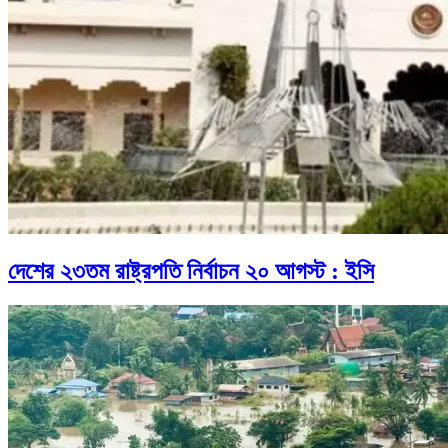
দেশের ২৩তম রাষ্ট্রপতি নির্বাচন ২০ আগস্ট : ইসি