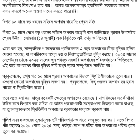
স্থানীয়ভাবে মীমাংসাও হয়ে যায়। আবার অনেকক্ষেত্রে ফ্যাসিবাদী সরকারের আমলে
বাধার কারণে অনেক মামলা দায়ের করতে পারেননি।
বিগত ১০ মাসে বড় ধরনের সহিংস অপরাধ বাড়েনি: প্রেস উইং
বিগত ১০ মাসে দেশে বড় ধরনের সহিংস অপরাধ বাড়েনি বলে জানিয়েছে প্রধান উপদেষ্টার
প্রেস উইং। সোমবার (১৪ জুলাই) এক বিবৃতিতে এই তথ্য জানিয়েছে।
এতে বলা হয়, সাম্প্রতিক গণমাধ্যমের প্রতিবেদনে এ বছর অপরাধের তীব্র বৃদ্ধির ইঙ্গিত
দেওয়া হয়েছে, যা নাগরিকদের মধ্যে ভয় ও নিরাপত্তাহীনতা বৃদ্ধি করছে। ২০২৪ সালের
সেপ্টেম্বর থেকে ২০২৫ সালের জুন পর্যন্ত সরকারি অপরাধের পরিসংখ্যানের ভিত্তিতে,
এই বছর অপরাধের তীব্র বৃদ্ধির দাবি তথ্য দ্বারা সম্পূর্ণরূপে সমর্থিত নয়।
প্রকৃতপক্ষে, তথ্য গত ১০ মাসে প্রধান অপরাধের বিভাগে স্থিতিশীলতাকে তুলে ধরে।
এগুলো কোনো অপরাধের বৃদ্ধির লক্ষণ নয়। প্রকৃতপক্ষে, কিছু গুরুতর অপরাধ হয় হ্রাস
পাচ্ছে বা স্থিতিশীল হচ্ছে।
তবে এতে বলা হয়, মাত্র কয়েকটি ক্ষেত্রে অপরাধের বেড়েছে। নাগরিকদের সতর্ক থাকা
উচিত তবে বিশ্বাস করা উচিত যে আইন প্রয়োগকারী সংস্থাগুলো নিয়ন্ত্রণ বজায় রাখছে,
যা তুলনামূলকভাবে স্থিতিশীল অপরাধের প্রবণতার মাধ্যমে প্রকাশ পায়।
পুলিশ সদর দফতরের তুলনামূলক দুটি পরিসংখ্যানও এতে সংযুক্ত করা হয়। এতে বিগত
পাঁচ বছরের(২০২০ থেকে ২০২৫ সাল) পর্যন্ত দেশে সংঘটিত নানা অপরাধের পরিসংখ্যান
তুলে ধরা হয়েছে।