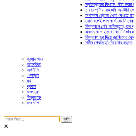
স্কটল্যান্ডের বিপক্ষে ‘বাঁচা-মরার লড়াইয়
১৭ ডেপুটি ও সহকারী অ্যাটর্নি জেনারেল
অবশেষে ছেলের খেলা দেখতে মাঠে আসছ
মেসি বলেই লাল কার্ড দেননি রেফারি! ফাউ
বিশ্বকাপে নেই পাকিস্তান, তবু প্রতিটি
একনেকে ৭ হাজার কোটি টাকার ৫ প্রকল্
বিশ্বকাপ ড্র দিয়ে ব্রাজিলের হেক্সা মিশন 
শহীদ প্রেসিডেন্ট জিয়াউর রহমান সমাধিতে
প্রধান খবর
আমেরিকা
অর্থনীতি
খেলাধুলা
ধর্ম
প্রবাস
বাংলাদেশ
বিশ্বজুড়ে
রাজনীতি
খুজুঁন