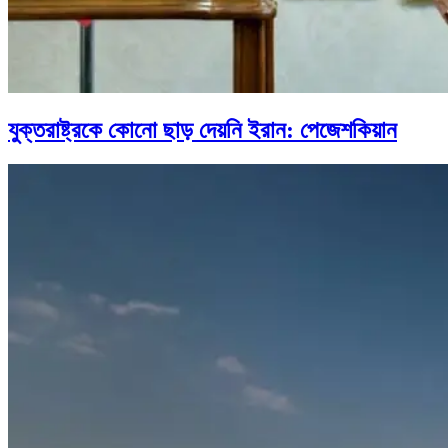
যুক্তরাষ্ট্রকে কোনো ছাড় দেয়নি ইরান: পেজেশকিয়ান