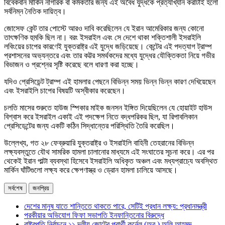
বিবেকবান মার্কিন নাগরিক বা কর্মকর্তার জন্য এই অবৈধ যুদ্ধকে প্রত্যাখ্যান করাটাই হলো
সর্বনিম্ন নৈতিক দায়িত্ব।
জোসেফ কেন্ট তার পোস্টে আরও দাবি করেছিলেন যে ইরান আমেরিকার জন্য কোনো
তাৎক্ষণিক হুমকি ছিল না। বরং ইসরাইল এবং সে দেশে থাকা শক্তিশালী ইসরাইলি
লবিংয়ের চাপের কারণেই যুক্তরাষ্ট্র এই যুদ্ধে জড়িয়েছে। কেন্টের এই পদত্যাগ ট্রাম্প
প্রশাসনের অভ্যন্তরে এবং তার কট্টর সমর্থকদের মধ্যে যুদ্ধের যৌক্তিকতা নিয়ে গভীর
বিভাজন ও প্রশ্নের সৃষ্টি করেছে বলে ধারণা করা হচ্ছে।
যদিও প্রেসিডেন্ট ট্রাম্প এই হামলার পেছনে বিভিন্ন সময় ভিন্ন ভিন্ন কারণ দেখিয়েছেন
এবং ইসরাইলি চাপের বিষয়টি অস্বীকার করেছেন।
চলতি মাসের শুরুতে হাউজ স্পিকার মাইক জনসন ইঙ্গিত দিয়েছিলেন যে হোয়াইট হাউস
বিশ্বাস করে ইসরাইল একাই এই পদক্ষেপ নিতে বদ্ধপরিকর ছিল, যা রিপাবলিকান
প্রেসিডেন্টের জন্য একটি কঠিন সিদ্ধান্তের পরিস্থিতি তৈরি করেছিল।
উল্লেখ্য, গত ২৮ ফেব্রুয়ারি যুক্তরাষ্ট্র ও ইসরাইলি বাহিনী তেহরানের বিভিন্ন
লক্ষ্যবস্তুতে যৌথ সামরিক হামলা চালানোর মাধ্যমে এই সংঘাতের সূচনা করে। এর পর
থেকেই ইরান পাল্টা ব্যবস্থা হিসেবে ইসরাইলি অধিকৃত অঞ্চল এবং মধ্যপ্রাচ্যে অবস্থিত
মার্কিন ঘাঁটিগুলো লক্ষ্য করে ক্ষেপণাস্ত্র ও ড্রোন হামলা চালিয়ে আসছে।
সর্বশেষ
জনপ্রিয়
দেশের মানুষ যাতে শান্তিতে থাকতে পারে, সেটিই প্রধান লক্ষ্য: প্রধানমন্ত্রী
পরকীয়ার অভিযোগ ফিফা সভাপতি ইনফান্তিনোর বিরুদ্ধে
রাষ্ট্রপতি নির্বাচনে ১১ দলীয় জোটের প্রার্থী কর্নেল (অব.) অলি আহমদ