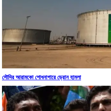
সৌদির আরামকো শোধনাগারে ড্রোন হামলা