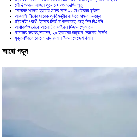
সৌদি আরবে আগুনে পুড়ে ১৭ বাংলাদেশির মৃত্যু
‘সালমান শাহকে হত্যায় ডনের সঙ্গে ১২ লাখ টাকায় চুক্তি’
আওয়ামী লীগের সাবেক প্রতিমন্ত্রীর বাড়িতে হামলা, ভাঙচুর
রাষ্ট্রপতি প্রার্থী হিসেবে মির্জা ফখরুলকেই বেছে নিল বিএনপি
আগারগাঁও থেকে আলোচিত ভাইরাল মিজান গ্রেপ্তার
কানাডায় ভয়াবহ দাবানল, ২০ হাজারের মানুষকে সরানোর নির্দেশ
যুক্তরাষ্ট্রকে কোনো ছাড় দেয়নি ইরান: পেজেশকিয়ান
আরো পড়ুন