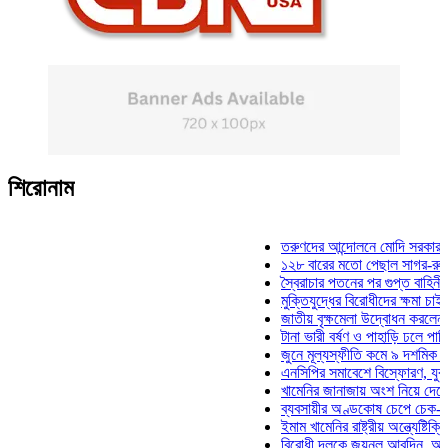
শিরোনাম
তরুণদের আন্দোলনে মোদি সরকার দুর্বল হয
১২৮ বারের মতো পেছাল সাগর-রুনি হত্যা
স্বৈরাচার পতনের পর গুপ্ত বাহিনীর আত্মপ্র
মুক্তিযুদ্ধের বিরোধীদের ক্ষমা চাইতে হবে: 
জাতীয় বৃক্ষমেলা উদ্বোধন করলেন প্রধানমন
টানা ভারী বর্ষণ ও পাহাড়ি ঢলে পানিবন্দি চট
জুনে মূল্যস্ফীতি কমে ৯ দশমিক ১৬ শত
এনসিপির সমাবেশে বিস্ফোরণ, যুবলীগের দ
খামেনির জানাজায় অংশ নিয়ে দেশে ফিরলে
ব্যবসায়ীর অণ্ডকোষ চেপে চেক-স্ট্যাম্পে
ইমাম খামেনির রাষ্ট্রীয় অন্ত্যেষ্টিক্রিয়ায়
বিরোধী দলকে জয়নুল আবদিন, আপনারা ৭