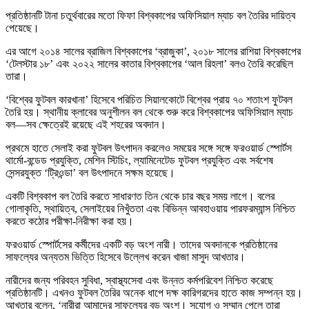
প্রতিষ্ঠানটি টানা চতুর্থবারের মতো ফিফা বিশ্বকাপের অফিসিয়াল ম্যাচ বল তৈরির দায়িত্ব
পেয়েছে।
এর আগে ২০১৪ সালের ব্রাজিল বিশ্বকাপের ‘ব্রাজুকা’, ২০১৮ সালের রাশিয়া বিশ্বকাপের
‘টেলস্টার ১৮’ এবং ২০২২ সালের কাতার বিশ্বকাপের ‘আল রিহলা’ বলও তৈরি করেছিল
তারা।
‘বিশ্বের ফুটবল কারখানা’ হিসেবে পরিচিত সিয়ালকোটে বিশ্বের প্রায় ৭০ শতাংশ ফুটবল
তৈরি হয়। স্থানীয় ক্লাবের অনুশীলন বল থেকে শুরু করে বিশ্বকাপের অফিসিয়াল ম্যাচ
বল—সব ক্ষেত্রেই রয়েছে এই শহরের অবদান।
প্রথমে হাতে সেলাই করা ফুটবল উৎপাদন করলেও সময়ের সঙ্গে সঙ্গে ফরওয়ার্ড স্পোর্টস
থার্মো-বন্ডেড প্রযুক্তি, মেশিন স্টিচিং, ল্যামিনেটেড ফুটবল প্রযুক্তি এবং সর্বশেষ
সেন্সরযুক্ত ‘ট্রিওন্ডা’ বল উৎপাদনে সক্ষম হয়েছে।
একটি বিশ্বকাপ বল তৈরি করতে সাধারণত তিন থেকে চার বছর সময় লাগে। বলের
গোলাকৃতি, স্থায়িত্ব, সেলাইয়ের নিখুঁততা এবং বিভিন্ন আবহাওয়ায় পারফরম্যান্স নিশ্চিত
করতে কঠোর পরীক্ষা-নিরীক্ষা করা হয়।
ফরওয়ার্ড স্পোর্টসের কর্মীদের একটি বড় অংশ নারী। তাদের অবদানকে প্রতিষ্ঠানের
সাফল্যের অন্যতম ভিত্তি হিসেবে উল্লেখ করেন খাজা মাসুদ আখতার।
নারীদের জন্য পরিবহন সুবিধা, স্বাস্থ্যসেবা এবং উন্নত কর্মপরিবেশ নিশ্চিত করেছে
প্রতিষ্ঠানটি। এখনও ফুটবল তৈরির অনেক ধাপে দক্ষ কারিগরদের হাতে কাজ সম্পন্ন হয়।
আখতার বলেন, ‘নারীরা আমাদের সাফল্যের বড় অংশ। সুযোগ ও সম্মান পেলে তারা