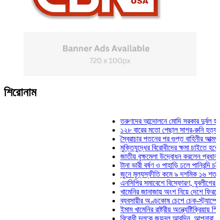
শিরোনাম
তরুণদের আন্দোলনে মোদি সরকার দুর্বল হয়েছে: ওয
১২৮ বারের মতো পেছাল সাগর-রুনি হত্যা মামলার
স্বৈরাচার পতনের পর গুপ্ত বাহিনীর আত্মপ্রকাশ: প্র
মুক্তিযুদ্ধের বিরোধীদের ক্ষমা চাইতে হবে: মুক্তিযু
জাতীয় বৃক্ষমেলা উদ্বোধন করলেন প্রধানমন্ত্রী
টানা ভারী বর্ষণ ও পাহাড়ি ঢলে পানিবন্দি চট্টগ্রামে
জুনে মূল্যস্ফীতি কমে ৯ দশমিক ১৬ শতাংশ
এনসিপির সমাবেশে বিস্ফোরণ, যুবলীগের দুই নেতা
খামেনির জানাজায় অংশ নিয়ে দেশে ফিরলেন স্পিক
ব্যবসায়ীর অণ্ডকোষ চেপে চেক-স্ট্যাম্পে স্বাক্
ইমাম খামেনির রাষ্ট্রীয় অন্ত্যেষ্টিক্রিয়ায় স্পিকার
বিরোধী দলকে জয়নুল আবদিন, আপনারা ৭১ সালে