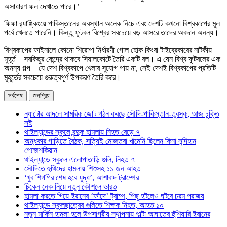
অসাধারণ ফল দেখাতে পারে।’
ফিফা র‌্যাঙ্কিংয়ে পাকিস্তানের অবস্থান অনেক নিচে এবং দেশটি কখনো বিশ্বকাপের মূল
পর্বে খেলতে পারেনি। কিন্তু ফুটবল বিশ্বের সবচেয়ে বড় আসরে তাদের অবদান অনন্য।
বিশ্বকাপের ফাইনালে কোনো শিরোপা নির্ধারণী গোল হোক কিংবা টাইব্রেকারের নাটকীয়
মুহূর্ত—সবকিছুর কেন্দ্রে থাকবে সিয়ালকোটে তৈরি একটি বল। এ যেন বিশ্ব ফুটবলের এক
অনন্য গল্প—যে দেশ বিশ্বকাপে খেলার সুযোগ পায় না, সেই দেশই বিশ্বকাপের প্রতিটি
মুহূর্তের সবচেয়ে গুরুত্বপূর্ণ উপকরণ তৈরি করে।
সর্বশেষ
জনপ্রিয়
ন্যাটোর আদলে সামরিক জোট গঠন করছে সৌদি-পাকিস্তান-তুরস্ক, আজ চুক্তি
সই
থাইল্যান্ডের স্কুলে বন্দুক হামলায় নিহত বেড়ে ৭
অন্ধকার গাড়িতে বৈঠক, সত্যিই মোজতবা খামেনি ছিলেন কিনা সন্দিহান
পেজেশকিয়ান
থাইল্যান্ডে স্কুলে এলোপাতাড়ি গুলি, নিহত ৭
সৌদিতে হুথিদের হামলায় শিশুসহ ১১ জন আহত
‘খুব শিগগির শেষ হবে যুদ্ধ’, আশাবাদ ট্রাম্পের
চিকেন নেক নিয়ে নতুন কৌশলে ভারত
হামলা করতে গিয়ে ইরানের ‘ফাঁদে’ ট্রাম্প, পিছু হটলেও ঘটবে চরম পরাজয়
থাইল্যান্ডে স্কুলছাত্রের গুলিতে শিক্ষক নিহত, আহত ১০
নতুন মার্কিন হামলা হলে উপসাগরীয় স্থাপনায় পাল্টা আঘাতের হুঁশিয়ারি ইরানের