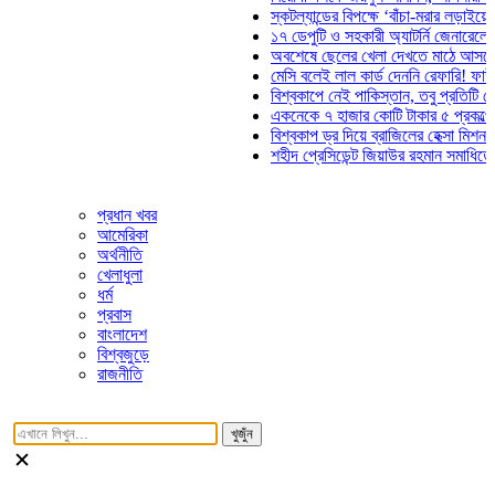
স্কটল্যান্ডের বিপক্ষে ‘বাঁচা-মরার লড়াইয়ে’ মাঠে 
১৭ ডেপুটি ও সহকারী অ্যাটর্নি জেনারেলের পদত্য
অবশেষে ছেলের খেলা দেখতে মাঠে আসছেন ভোজ
মেসি বলেই লাল কার্ড দেননি রেফারি! ফাউল নিয়ে 
বিশ্বকাপে নেই পাকিস্তান, তবু প্রতিটি গোলে থা
একনেকে ৭ হাজার কোটি টাকার ৫ প্রকল্পের অনু
বিশ্বকাপ ড্র দিয়ে ব্রাজিলের হেক্সা মিশন শুরু
শহীদ প্রেসিডেন্ট জিয়াউর রহমান সমাধিতে যুবদলের
প্রধান খবর
আমেরিকা
অর্থনীতি
খেলাধুলা
ধর্ম
প্রবাস
বাংলাদেশ
বিশ্বজুড়ে
রাজনীতি
খুজুঁন