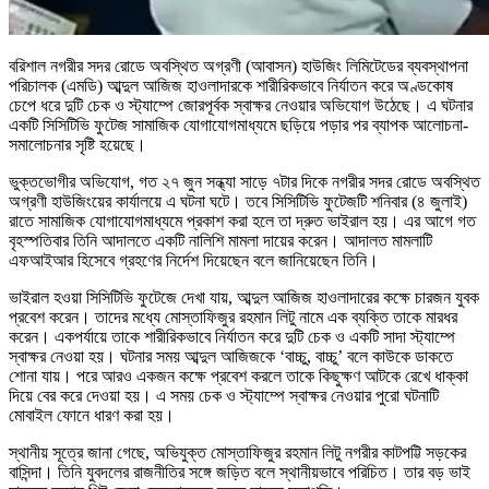
বরিশাল নগরীর সদর রোডে অবস্থিত অগ্রণী (আবাসন) হাউজিং লিমিটেডের ব্যবস্থাপনা
পরিচালক (এমডি) আব্দুল আজিজ হাওলাদারকে শারীরিকভাবে নির্যাতন করে অণ্ডকোষ
চেপে ধরে দুটি চেক ও স্ট্যাম্পে জোরপূর্বক স্বাক্ষর নেওয়ার অভিযোগ উঠেছে। এ ঘটনার
একটি সিসিটিভি ফুটেজ সামাজিক যোগাযোগমাধ্যমে ছড়িয়ে পড়ার পর ব্যাপক আলোচনা-
সমালোচনার সৃষ্টি হয়েছে।
ভুক্তভোগীর অভিযোগ, গত ২৭ জুন সন্ধ্যা সাড়ে ৭টার দিকে নগরীর সদর রোডে অবস্থিত
অগ্রণী হাউজিংয়ের কার্যালয়ে এ ঘটনা ঘটে। তবে সিসিটিভি ফুটেজটি শনিবার (৪ জুলাই)
রাতে সামাজিক যোগাযোগমাধ্যমে প্রকাশ করা হলে তা দ্রুত ভাইরাল হয়। এর আগে গত
বৃহস্পতিবার তিনি আদালতে একটি নালিশি মামলা দায়ের করেন। আদালত মামলাটি
এফআইআর হিসেবে গ্রহণের নির্দেশ দিয়েছেন বলে জানিয়েছেন তিনি।
ভাইরাল হওয়া সিসিটিভি ফুটেজে দেখা যায়, আব্দুল আজিজ হাওলাদারের কক্ষে চারজন যুবক
প্রবেশ করেন। তাদের মধ্যে মোস্তাফিজুর রহমান লিটু নামে এক ব্যক্তি তাকে মারধর
করেন। একপর্যায়ে তাকে শারীরিকভাবে নির্যাতন করে দুটি চেক ও একটি সাদা স্ট্যাম্পে
স্বাক্ষর নেওয়া হয়। ঘটনার সময় আব্দুল আজিজকে ‘বাচ্চু, বাচ্চু’ বলে কাউকে ডাকতে
শোনা যায়। পরে আরও একজন কক্ষে প্রবেশ করলে তাকে কিছুক্ষণ আটকে রেখে ধাক্কা
দিয়ে বের করে দেওয়া হয়। এ সময় চেক ও স্ট্যাম্পে স্বাক্ষর নেওয়ার পুরো ঘটনাটি
মোবাইল ফোনে ধারণ করা হয়।
স্থানীয় সূত্রে জানা গেছে, অভিযুক্ত মোস্তাফিজুর রহমান লিটু নগরীর কাটপট্টি সড়কের
বাসিন্দা। তিনি যুবদলের রাজনীতির সঙ্গে জড়িত বলে স্থানীয়ভাবে পরিচিত। তার বড় ভাই