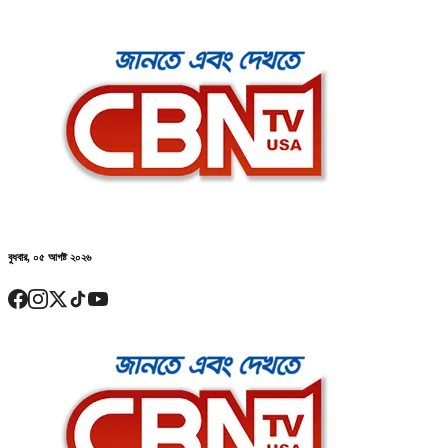
বুধবার, ০৫ আগষ্ট ২০২৬