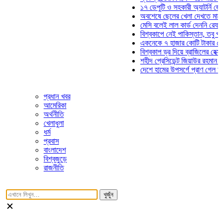
১৭ ডেপুটি ও সহকারী অ্যাটর্নি জেনারেল
অবশেষে ছেলের খেলা দেখতে মাঠে আসছ
মেসি বলেই লাল কার্ড দেননি রেফারি! ফা
বিশ্বকাপে নেই পাকিস্তান, তবু প্রতিটি
একনেকে ৭ হাজার কোটি টাকার ৫ প্রকল্
বিশ্বকাপ ড্র দিয়ে ব্রাজিলের হেক্সা মিশন 
শহীদ প্রেসিডেন্ট জিয়াউর রহমান সমাধিতে
দেশে হামের উপসর্গে প্রাণ গেল আরও ৮ 
প্রধান খবর
আমেরিকা
অর্থনীতি
খেলাধুলা
ধর্ম
প্রবাস
বাংলাদেশ
বিশ্বজুড়ে
রাজনীতি
খুজুঁন