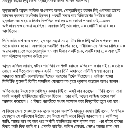
মাহবুবুর রহমান পিন্টু জেলা স্বেচ্ছাসেবক দলের সাবেক সভাপতি।
ভুক্তভোগী আব্দুল আজিজ হাওলাদার বলেন, মোস্তাফিজুর রহমান লিটু একসময় তাদের
আবাসন ব্যবসার অংশীদার ছিলেন। পরবর্তী সময়ে তার বিনিয়োগের বিপরীতে জমি
হস্তান্তরের মাধ্যমে হিসাব নিষ্পত্তি করা হয় এবং কোনো পাওনা নেই—এমন
অঙ্গীকারনামাও দেওয়া হয়েছিল। এরপরও লিটু তার কাছে এক কোটি টাকা দাবি করে
আসছিলেন।
তিনি অভিযোগ করে বলেন, ২৭ জুন সন্ধ্যা সাড়ে ৭টার দিকে লিটু অফিসে প্রবেশ করে
তাকে মারধর করেন। একপর্যায়ে ভয়ভীতি প্রদর্শন করে, শারীরিকভাবে নির্যাতন চালিয়ে এবং
অণ্ডকোষ চেপে ধরে জোরপূর্বক ৭০ লাখ টাকার একটি চেক, একটি সাদা চেক এবং দুটি
সাদা স্ট্যাম্পে স্বাক্ষর করিয়ে নেন।
আব্দুল আজিজ জানান, ঘটনার পর তিনি সংশ্লিষ্ট ব্যাংকে অভিযোগ করায় ওই চেক থেকে
কোনো অর্থ উত্তোলন সম্ভব হয়নি। পরে তিনি আদালতে নালিশি মামলা করেন।
আদালত মামলাটি এফআইআর হিসেবে গ্রহণের নির্দেশ দিয়েছেন। ভাইরাল হওয়া
সিসিটিভি ফুটেজটি তিনিই সামাজিক যোগাযোগমাধ্যমে প্রকাশ করেছেন বলেও জানান।
অভিযোগের বিষয়ে মোস্তাফিজুর রহমান লিটু তা অস্বীকার করেছেন। তিনি বলেন, তারা
সবাই অগ্রণী হাউজিংয়ের পরিচালক ছিলেন। তার দাবি, আব্দুল আজিজ তাদের অর্থ
আত্মসাৎ করেছেন। এ বিষয়ে পরবর্তীতে সংবাদ সম্মেলন করে বিস্তারিত তুলে ধরা হবে।
এ বিষয়ে জেলা স্বেচ্ছাসেবক দলের সাবেক সভাপতি মাহবুবুর রহমান পিন্টু বলেন, ‘এমডিকে
হেনস্তার যে অভিযোগ উঠেছে, সে বিষয়ে আমি আগে কিছুই জানতাম না। আমি শুধু
জানি, আমার ভাই বহু বছর ধরে অর্গানি হাউজিংয়ের সঙ্গে ব্যবসা করে। এর বাইরে তাদের
বিষয়ে আমি কিছু জানি না। এমনকি হাউজিং অফিস কোথায়, সেটাও আমার জানা নেই।