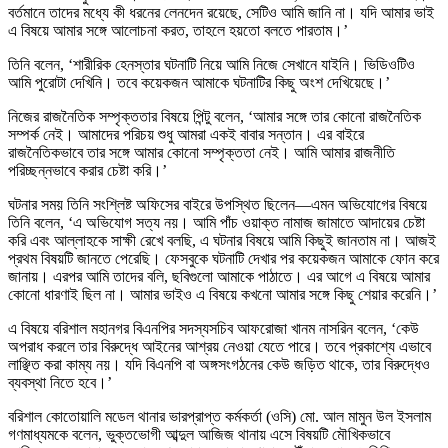
বর্তমানে তাদের মধ্যে কী ধরনের লেনদেন রয়েছে, সেটিও আমি জানি না। যদি আমার ভাই
এ বিষয়ে আমার সঙ্গে আলোচনা করত, তাহলে হয়তো বলতে পারতাম।’
তিনি বলেন, ‘শারীরিক হেনস্তার ঘটনাটি নিয়ে আমি নিজে সেখানে যাইনি। ভিডিওটিও
আমি পুরোটা দেখিনি। তবে কয়েকজন আমাকে ঘটনাটির কিছু অংশ দেখিয়েছে।’
নিজের রাজনৈতিক সম্পৃক্ততার বিষয়ে পিন্টু বলেন, ‘আমার সঙ্গে তার কোনো রাজনৈতিক
সম্পর্ক নেই। আমাদের পরিচয় শুধু আমরা একই বাবার সন্তান। এর বাইরে
রাজনৈতিকভাবে তার সঙ্গে আমার কোনো সম্পৃক্ততা নেই। আমি আমার রাজনীতি
পরিচ্ছন্নভাবে করার চেষ্টা করি।’
ঘটনার সময় তিনি সংশ্লিষ্ট অফিসের বাইরে উপস্থিত ছিলেন—এমন অভিযোগের বিষয়ে
তিনি বলেন, ‘এ অভিযোগ সত্য নয়। আমি পাঁচ ওয়াক্ত নামাজ জামাতে আদায়ের চেষ্টা
করি এবং আল্লাহকে সাক্ষী রেখে বলছি, এ ঘটনার বিষয়ে আমি কিছুই জানতাম না। আজই
প্রথম বিষয়টি জানতে পেরেছি। ফেসবুকে ঘটনাটি দেখার পর কয়েকজন আমাকে ফোন করে
জানায়। এরপর আমি তাদের বলি, ছবিগুলো আমাকে পাঠাতে। এর আগে এ বিষয়ে আমার
কোনো ধারণাই ছিল না। আমার ভাইও এ বিষয়ে কখনো আমার সঙ্গে কিছু শেয়ার করেনি।’
এ বিষয়ে বরিশাল মহানগর বিএনপির সদস্যসচিব আফরোজা খানম নাসরিন বলেন, ‘কেউ
অপরাধ করলে তার বিরুদ্ধে আইনের আশ্রয় নেওয়া যেতে পারে। তবে প্রকাশ্যে এভাবে
লাঞ্ছিত করা কাম্য নয়। যদি বিএনপি বা অঙ্গসংগঠনের কেউ জড়িত থাকে, তার বিরুদ্ধেও
ব্যবস্থা নিতে হবে।’
বরিশাল কোতোয়ালি মডেল থানার ভারপ্রাপ্ত কর্মকর্তা (ওসি) মো. আল মামুন উল ইসলাম
গণমাধ্যমকে বলেন, ভুক্তভোগী আব্দুল আজিজ থানায় এসে বিষয়টি মৌখিকভাবে