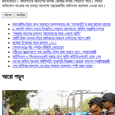
জানিয়েছেন। আদালতের আদেশের কাগজ রোববার থানায় পৌঁছাতে পারে। লিখিত
অভিযোগ পাওয়ার পর তদন্ত সাপেক্ষে প্রয়োজনীয় আইনগত ব্যবস্থা নেওয়া হবে।
সর্বশেষ
জনপ্রিয়
যুক্তরাষ্ট্র-ইরান যুদ্ধ অবসানে মধ্যস্থতায় বড় ‘অগ্রগতি’র কথা জানাল কাতার
৬ আগস্ট পর্যন্ত চলবে ইসরাইল-লেবানন আলোচনা: মার্কিন পররাষ্ট্র দপ্তর
‘সরকার পতনের চূড়ান্ত আন্দোলনের সময় এখনো হয়নি’
কোটি টাকা অনুদান দিয়ে মাদ্রিদের দাবানল দুর্গতদের পাশে মেসি
কঙ্গোয় ইবোলায় মৃত্যু ছাড়াল ১৭০০
গোপালগঞ্জে পাঁচ প্লাটুন বিজিবি মোতায়েন
শহীদের আত্মত্যাগে গড়া জাতীয় ঐক্য রক্ষা করতে হবে : প্রধানমন্ত্রী
আইপিএল ও পিএসএলএকই সময়ে হলে আমি আইপিএলকেই বেছে নেব
দেশের আইন-শৃঙ্খলা পরিস্থিতি পুরোপুরি নিয়ন্ত্রণে রয়েছে বললেন স্বরাষ্ট্রমন্ত্রী
শেখ হাসিনার বক্তব্য দেওয়ার প্রসঙ্গে অবস্থান স্পষ্ট করল ভারত
আরো পড়ুন