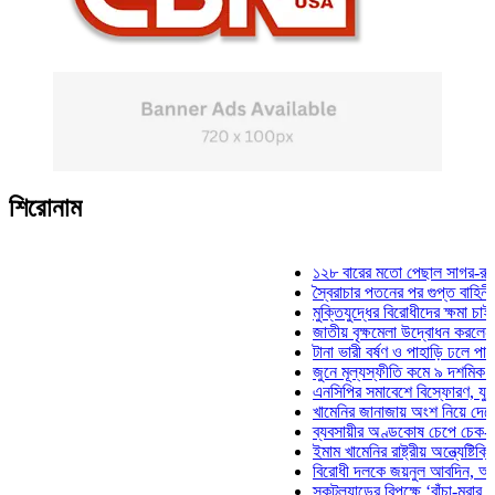
শিরোনাম
১২৮ বারের মতো পেছাল সাগর-রুনি হত্য
স্বৈরাচার পতনের পর গুপ্ত বাহিনীর আত্মপ্
মুক্তিযুদ্ধের বিরোধীদের ক্ষমা চাইতে হবে:
জাতীয় বৃক্ষমেলা উদ্বোধন করলেন প্রধানমন
টানা ভারী বর্ষণ ও পাহাড়ি ঢলে পানিবন্দি চট
জুনে মূল্যস্ফীতি কমে ৯ দশমিক ১৬ শত
এনসিপির সমাবেশে বিস্ফোরণ, যুবলীগের দ
খামেনির জানাজায় অংশ নিয়ে দেশে ফিরলে
ব্যবসায়ীর অণ্ডকোষ চেপে চেক-স্ট্যাম্পে
ইমাম খামেনির রাষ্ট্রীয় অন্ত্যেষ্টিক্রিয়ায়
বিরোধী দলকে জয়নুল আবদিন, আপনারা 
স্কটল্যান্ডের বিপক্ষে ‘বাঁচা-মরার লড়াইয়