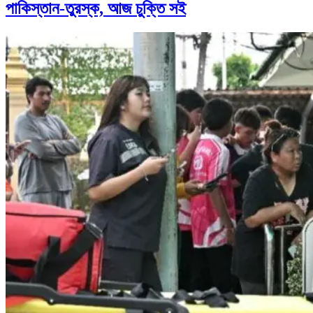
পাকিস্তান-তুরস্ক, আজ চুক্তি সই