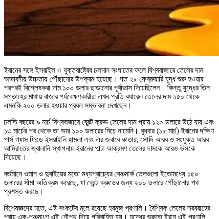
ইরানের সঙ্গে ইসরাইল ও যুক্তরাষ্ট্রের চলমান সংঘাতের ফলে বিশ্ববাজারে তেলের দাম
অভাবনীয় উচ্চতায় পৌঁছানোর উপক্রম হয়েছে। গত ২৮ ফেব্রুয়ারি যুদ্ধ শুরু হওয়ার
পরপরই বিশ্লেষকরা দাম ১০০ ডলার ছাড়ানোর পূর্বাভাস দিয়েছিলেন। কিন্তু যুদ্ধের তিন
সপ্তাহের মাথায় বাজার পর্যবেক্ষণকারীরা এখন প্রতি ব্যারেল তেলের দাম ১৫০ থেকে
এমনকি ২০০ ডলার হওয়ার প্রবল সম্ভাবনা দেখছেন।
চলতি বছরের ৯ মার্চ বিশ্ববাজারে ব্রেন্ট ক্রুড তেলের দাম প্রায় ১২০ ডলারে উঠে যায় এবং
১৩ মার্চের পর থেকে তা আর ১০০ ডলারের নিচে নামেনি। বুধবার (১৮ মার্চ) ইরানের দক্ষিণ
পার্স গ্যাস ফিল্ডে ইসরাইলি হামলা এবং এর জবাবে কাতার, সৌদি আরব ও সংযুক্ত আরব
আমিরাতের জ্বালানি স্থাপনায় ইরানের পাল্টা আক্রমণ তেলের দামকে আরও উসকে
দিয়েছে।
বর্তমানে ওমান ও দুবাইয়ের মতো মধ্যপ্রাচ্যের বেঞ্চমার্ক তেলগুলো ইতোমধ্যে ১৫০
ডলারের সীমা অতিক্রম করেছে, যা ব্রেন্ট ক্রুডের জন্য ২০০ ডলারে পৌঁছানোর পথ
প্রশস্ত করছে।
বিশেষজ্ঞদের মতে, এই সংকটের মূলে রয়েছে হরমুজ প্রণালি। বৈশ্বিক তেলের সরবরাহের
প্রায় এক-পঞ্চমাংশ এই নৌপথ দিয়ে পরিবাহিত হয়। যুদ্ধের শুরুতে ইরান এই প্রণালি