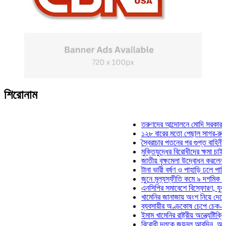
শিরোনাম
তরুণদের আন্দোলনে মোদি সরকার দুর্বল হয়
১২৮ বারের মতো পেছাল সাগর-রুনি হত্যা 
স্বৈরাচার পতনের পর গুপ্ত বাহিনীর আত্মপ্রক
মুক্তিযুদ্ধের বিরোধীদের ক্ষমা চাইতে হবে: ম
জাতীয় বৃক্ষমেলা উদ্বোধন করলেন প্রধানমন্ত
টানা ভারী বর্ষণ ও পাহাড়ি ঢলে পানিবন্দি চট্
জুনে মূল্যস্ফীতি কমে ৯ দশমিক ১৬ শতা
এনসিপির সমাবেশে বিস্ফোরণ, যুবলীগের দু
খামেনির জানাজায় অংশ নিয়ে দেশে ফিরলেন
ব্যবসায়ীর অণ্ডকোষ চেপে চেক-স্ট্যাম্পে 
ইমাম খামেনির রাষ্ট্রীয় অন্ত্যেষ্টিক্রিয়ায় 
বিরোধী দলকে জয়নুল আবদিন, আপনারা ৭১