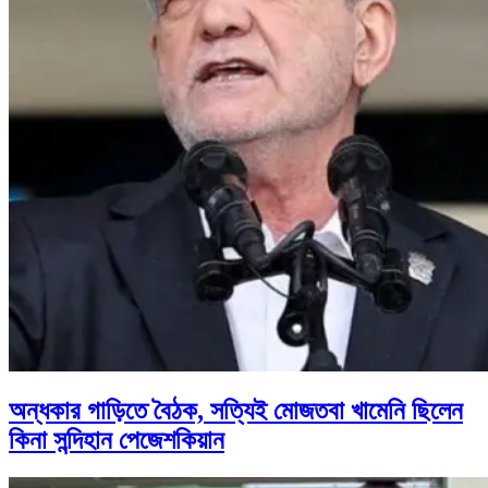
অন্ধকার গাড়িতে বৈঠক, সত্যিই মোজতবা খামেনি ছিলেন
কিনা সন্দিহান পেজেশকিয়ান