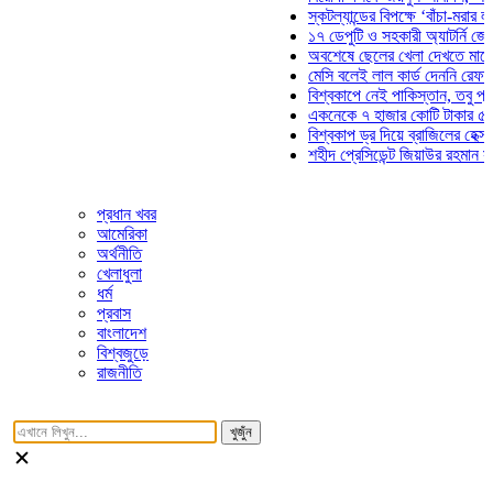
স্কটল্যান্ডের বিপক্ষে ‘বাঁচা-মরার লড়াইয়ে
১৭ ডেপুটি ও সহকারী অ্যাটর্নি জেনারেলে
অবশেষে ছেলের খেলা দেখতে মাঠে আসছে
মেসি বলেই লাল কার্ড দেননি রেফারি! ফাউল
বিশ্বকাপে নেই পাকিস্তান, তবু প্রতিটি 
একনেকে ৭ হাজার কোটি টাকার ৫ প্রকল্প
বিশ্বকাপ ড্র দিয়ে ব্রাজিলের হেক্সা মিশন শ
শহীদ প্রেসিডেন্ট জিয়াউর রহমান সমাধিতে য
প্রধান খবর
আমেরিকা
অর্থনীতি
খেলাধুলা
ধর্ম
প্রবাস
বাংলাদেশ
বিশ্বজুড়ে
রাজনীতি
খুজুঁন