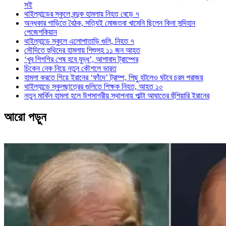
সই
থাইল্যান্ডের স্কুলে বন্দুক হামলায় নিহত বেড়ে ৭
অন্ধকার গাড়িতে বৈঠক, সত্যিই মোজতবা খামেনি ছিলেন কিনা সন্দিহান
পেজেশকিয়ান
থাইল্যান্ডে স্কুলে এলোপাতাড়ি গুলি, নিহত ৭
সৌদিতে হুথিদের হামলায় শিশুসহ ১১ জন আহত
‘খুব শিগগির শেষ হবে যুদ্ধ’, আশাবাদ ট্রাম্পের
চিকেন নেক নিয়ে নতুন কৌশলে ভারত
হামলা করতে গিয়ে ইরানের ‘ফাঁদে’ ট্রাম্প, পিছু হটলেও ঘটবে চরম পরাজয়
থাইল্যান্ডে স্কুলছাত্রের গুলিতে শিক্ষক নিহত, আহত ১০
নতুন মার্কিন হামলা হলে উপসাগরীয় স্থাপনায় পাল্টা আঘাতের হুঁশিয়ারি ইরানের
আরো পড়ুন