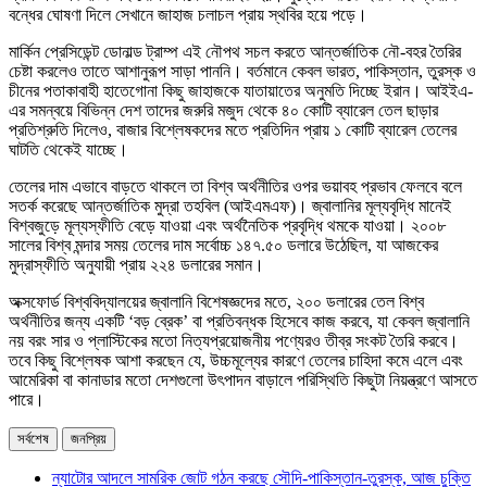
বন্ধের ঘোষণা দিলে সেখানে জাহাজ চলাচল প্রায় স্থবির হয়ে পড়ে।
মার্কিন প্রেসিডেন্ট ডোনাল্ড ট্রাম্প এই নৌপথ সচল করতে আন্তর্জাতিক নৌ-বহর তৈরির
চেষ্টা করলেও তাতে আশানুরূপ সাড়া পাননি। বর্তমানে কেবল ভারত, পাকিস্তান, তুরস্ক ও
চীনের পতাকাবাহী হাতেগোনা কিছু জাহাজকে যাতায়াতের অনুমতি দিচ্ছে ইরান। আইইএ-
এর সমন্বয়ে বিভিন্ন দেশ তাদের জরুরি মজুদ থেকে ৪০ কোটি ব্যারেল তেল ছাড়ার
প্রতিশ্রুতি দিলেও, বাজার বিশ্লেষকদের মতে প্রতিদিন প্রায় ১ কোটি ব্যারেল তেলের
ঘাটতি থেকেই যাচ্ছে।
তেলের দাম এভাবে বাড়তে থাকলে তা বিশ্ব অর্থনীতির ওপর ভয়াবহ প্রভাব ফেলবে বলে
সতর্ক করেছে আন্তর্জাতিক মুদ্রা তহবিল (আইএমএফ)। জ্বালানির মূল্যবৃদ্ধি মানেই
বিশ্বজুড়ে মূল্যস্ফীতি বেড়ে যাওয়া এবং অর্থনৈতিক প্রবৃদ্ধি থমকে যাওয়া। ২০০৮
সালের বিশ্ব মন্দার সময় তেলের দাম সর্বোচ্চ ১৪৭.৫০ ডলারে উঠেছিল, যা আজকের
মুদ্রাস্ফীতি অনুযায়ী প্রায় ২২৪ ডলারের সমান।
অক্সফোর্ড বিশ্ববিদ্যালয়ের জ্বালানি বিশেষজ্ঞদের মতে, ২০০ ডলারের তেল বিশ্ব
অর্থনীতির জন্য একটি ‘বড় ব্রেক’ বা প্রতিবন্ধক হিসেবে কাজ করবে, যা কেবল জ্বালানি
নয় বরং সার ও প্লাস্টিকের মতো নিত্যপ্রয়োজনীয় পণ্যেরও তীব্র সংকট তৈরি করবে।
তবে কিছু বিশ্লেষক আশা করছেন যে, উচ্চমূল্যের কারণে তেলের চাহিদা কমে এলে এবং
আমেরিকা বা কানাডার মতো দেশগুলো উৎপাদন বাড়ালে পরিস্থিতি কিছুটা নিয়ন্ত্রণে আসতে
পারে।
সর্বশেষ
জনপ্রিয়
ন্যাটোর আদলে সামরিক জোট গঠন করছে সৌদি-পাকিস্তান-তুরস্ক, আজ চুক্তি