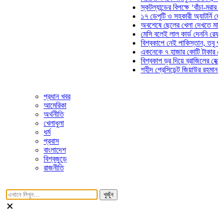
স্কটল্যান্ডের বিপক্ষে ‘বাঁচা-মরার লড়াই
১৭ ডেপুটি ও সহকারী অ্যাটর্নি জেনারেল
অবশেষে ছেলের খেলা দেখতে মাঠে আস
মেসি বলেই লাল কার্ড দেননি রেফারি! ফা
বিশ্বকাপে নেই পাকিস্তান, তবু প্রতিট
একনেকে ৭ হাজার কোটি টাকার ৫ প্রকল
বিশ্বকাপ ড্র দিয়ে ব্রাজিলের হেক্সা মিশন
শহীদ প্রেসিডেন্ট জিয়াউর রহমান সমাধিতে
প্রধান খবর
আমেরিকা
অর্থনীতি
খেলাধুলা
ধর্ম
প্রবাস
বাংলাদেশ
বিশ্বজুড়ে
রাজনীতি
খুজুঁন