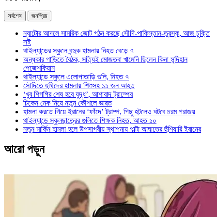
সর্বশেষ
জনপ্রিয়
ন্যাটোর আদলে সামরিক জোট গঠন করছে সৌদি-পাকিস্তান-তুরস্ক, আজ চুক্তি
সই
থাইল্যান্ডের স্কুলে বন্দুক হামলায় নিহত বেড়ে ৭
অন্ধকার গাড়িতে বৈঠক, সত্যিই মোজতবা খামেনি ছিলেন কিনা সন্দিহান
পেজেশকিয়ান
থাইল্যান্ডে স্কুলে এলোপাতাড়ি গুলি, নিহত ৭
সৌদিতে হুথিদের হামলায় শিশুসহ ১১ জন আহত
‘খুব শিগগির শেষ হবে যুদ্ধ’, আশাবাদ ট্রাম্পের
চিকেন নেক নিয়ে নতুন কৌশলে ভারত
হামলা করতে গিয়ে ইরানের ‘ফাঁদে’ ট্রাম্প, পিছু হটলেও ঘটবে চরম পরাজয়
থাইল্যান্ডে স্কুলছাত্রের গুলিতে শিক্ষক নিহত, আহত ১০
নতুন মার্কিন হামলা হলে উপসাগরীয় স্থাপনায় পাল্টা আঘাতের হুঁশিয়ারি ইরানের
আরো পড়ুন