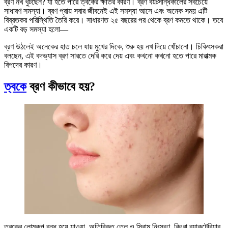
ব্রণ নখ খুঁটছেন? যা হতে পারে ত্বকের ক্ষতির কারণ। ব্রণ বয়ঃসন্ধিকালের সবচেয়ে
সাধারণ সমস্যা। ব্রণ প্রায় সবার জীবনেই এই সমস্যা আসে এবং অনেক সময় এটি
বিব্রতকর পরিস্থিতি তৈরি করে। সাধারণত ২৫ বছরের পর থেকে ব্রণ কমতে থাকে। তবে
একটি বড় সমস্যা হলো—
ব্রণ উঠলেই অনেকের হাত চলে যায় মুখের দিকে, শুরু হয় নখ দিয়ে খোঁচানো। চিকিৎসকরা
বলছেন, এই বদভ্যাস ব্রণ সারতে দেরি করে দেয় এবং কখনো কখনো হতে পারে মারাত্মক
বিপদের কারণ।
ত্বকে
ব্রণ কীভাবে হয়?
ত্বকের লোমকূপ বন্ধ হয়ে যাওয়া, অতিরিক্ত তেল ও সিবাম নিঃসরণ, কিংবা ব্যাকটেরিয়ার