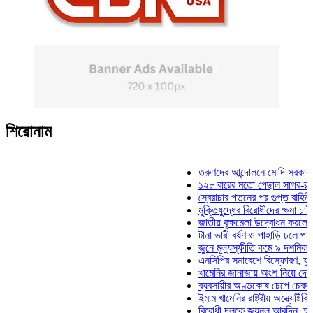
শিরোনাম
তরুণদের আন্দোলনে মোদি সরকার দুর্বল হ
১২৮ বারের মতো পেছাল সাগর-রুনি হত্য
স্বৈরাচার পতনের পর গুপ্ত বাহিনীর আত্মপ্
মুক্তিযুদ্ধের বিরোধীদের ক্ষমা চাইতে হবে:
জাতীয় বৃক্ষমেলা উদ্বোধন করলেন প্রধানম
টানা ভারী বর্ষণ ও পাহাড়ি ঢলে পানিবন্দি চ
জুনে মূল্যস্ফীতি কমে ৯ দশমিক ১৬ শত
এনসিপির সমাবেশে বিস্ফোরণ, যুবলীগের 
খামেনির জানাজায় অংশ নিয়ে দেশে ফিরল
ব্যবসায়ীর অণ্ডকোষ চেপে চেক-স্ট্যাম্প
ইমাম খামেনির রাষ্ট্রীয় অন্ত্যেষ্টিক্রিয়া
বিরোধী দলকে জয়নুল আবদিন, আপনারা 