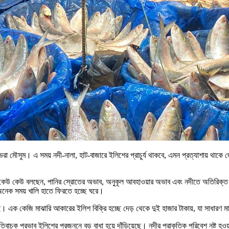
ভরা মৌসুম। এ সময় নদী-নালা, হাট-বাজারে ইলিশের প্রাচুর্য থাকবে, এমন প্রত্যাশায় থাক
কেউ কেউ বলছেন, পানির স্রোতের অভাব, অনুকূল আবহাওয়ার অভাব এবং নদীতে অতিরিক্ত ট্রল
অনেক সময় খালি হাতে ফিরতে হচ্ছে ঘরে।
েই। এক কেজি মাঝারি আকারের ইলিশ বিক্রি হচ্ছে দেড় থেকে দুই হাজার টাকায়, যা সাধারণ
তিবাচক প্রভাব ইলিশের প্রজননে বড় বাধা হয়ে দাঁড়িয়েছে। নদীর প্রাকৃতিক পরিবেশ নষ্ট হ