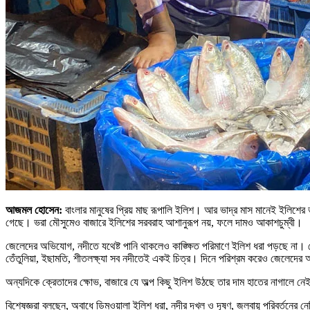
আজমল হোসেন:
বাংলার মানুষের প্রিয় মাছ রূপালি ইলিশ। আর ভাদ্র মাস মানেই ইলিশের 
গেছে। ভরা মৌসুমেও বাজারে ইলিশের সরবরাহ আশানুরূপ নয়, ফলে দামও আকাশচুম্বী।
জেলেদের অভিযোগ, নদীতে যথেষ্ট পানি থাকলেও কাঙ্ক্ষিত পরিমাণে ইলিশ ধরা পড়ছে না। 
তেঁতুলিয়া, ইছামতি, শীতলক্ষ্যা সব নদীতেই একই চিত্র। দিনে পরিশ্রম করেও জেলেদের 
অন্যদিকে ক্রেতাদের ক্ষোভ, বাজারে যে অল্প কিছু ইলিশ উঠছে তার দাম হাতের নাগালে ন
বিশেষজ্ঞরা বলছেন, অবাধে ডিমওয়ালা ইলিশ ধরা, নদীর দখল ও দূষণ, জলবায়ু পরিবর্তনের নে