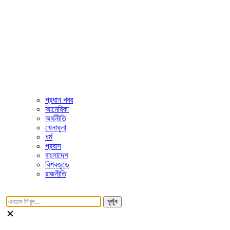
প্রধান খবর
আমেরিকা
অর্থনীতি
খেলাধুলা
ধর্ম
প্রবাস
বাংলাদেশ
বিশ্বজুড়ে
রাজনীতি
খুজুঁন