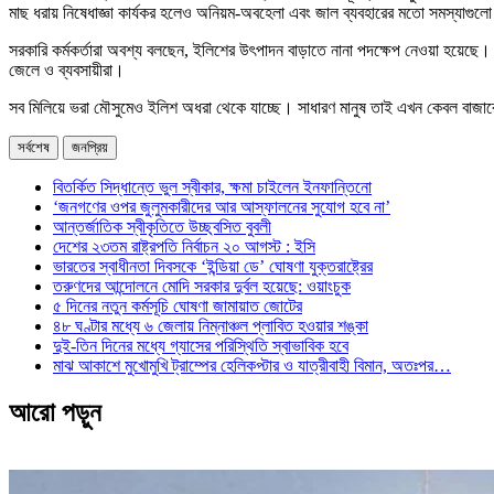
মাছ ধরায় নিষেধাজ্ঞা কার্যকর হলেও অনিয়ম-অবহেলা এবং জাল ব্যবহারের মতো সমস্যাগ
সরকারি কর্মকর্তারা অবশ্য বলছেন, ইলিশের উৎপাদন বাড়াতে নানা পদক্ষেপ নেওয়া হয়েছে
জেলে ও ব্যবসায়ীরা।
সব মিলিয়ে ভরা মৌসুমেও ইলিশ অধরা থেকে যাচ্ছে। সাধারণ মানুষ তাই এখন কেবল বাজারের
সর্বশেষ
জনপ্রিয়
বিতর্কিত সিদ্ধান্তে ভুল স্বীকার, ক্ষমা চাইলেন ইনফান্তিনো
‘জনগণের ওপর জুলুমকারীদের আর আস্ফালনের সুযোগ হবে না’
আন্তর্জাতিক স্বীকৃতিতে উচ্ছ্বসিত বুবলী
দেশের ২৩তম রাষ্ট্রপতি নির্বাচন ২০ আগস্ট : ইসি
ভারতের স্বাধীনতা দিবসকে ‘ইন্ডিয়া ডে’ ঘোষণা যুক্তরাষ্ট্রের
তরুণদের আন্দোলনে মোদি সরকার দুর্বল হয়েছে: ওয়াংচুক
৫ দিনের নতুন কর্মসূচি ঘোষণা জামায়াত জোটের
৪৮ ঘণ্টার মধ্যে ৬ জেলায় নিম্নাঞ্চল প্লাবিত হওয়ার শঙ্কা
দুই-তিন দিনের মধ্যে গ্যাসের পরিস্থিতি স্বাভাবিক হবে
মাঝ আকাশে মুখোমুখি ট্রাম্পের হেলিকপ্টার ও যাত্রীবাহী বিমান, অতঃপর…
আরো পড়ুন