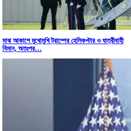
মাঝ আকাশে মুখোমুখি ট্রাম্পের হেলিকপ্টার ও যাত্রীবাহী
বিমান, অতঃপর…