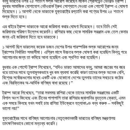
বন্ধু ভারতের ওপর ২৫ শতাংশ শুল্ক আরোপ করেছেন মার্কিন প্রেসিডেন্ট ডোনাল্ড ট্রাম্প।
বুধবার সামাজিক যোগাযোগ নেটওয়ার্ক ট্রুথ সোশ্যালে দেওয়া এক পোস্টে ট্রাম্প এ ঘোষণা
দিয়েছেন। ১ আগস্ট থেকে ভারতকে যুক্তরাষ্ট্রে রপ্তানি করা পণ্যের উপর ২৫ শতাংশ
শুল্ক দিতে হবে।
এর বাইরে ট্রাম্প ভারতকে আরো জরিমানা করার ঘোষণা দিয়েছেন। তবে তিনি সেই
জরিমানার পরিমাণ উল্লেখ করেননি। রাশিয়ার কাছ থেকে সামরিক সরঞ্জাম এবং তেল কেনার
জন্য এই জরিমানা দিতে হবে ভারতকে।
১ আগস্ট ছিল ভারতসহ কয়েক ডজন দেশের উপর পারস্পরিক শুল্ক আরোপের জন্য
ট্রাম্পের নির্ধারিত সময়সীমা। এপ্রিল মাসে উচ্চতর শুল্ক ঘোষণা করা হয়েছিল কিন্তু পরে
আলোচনার জন্য তা কমিয়ে আনা হয়েছিল এবং স্থগিত করা হয়েছিল।
বুধবার এক পোস্টে ট্রাম্প লিখেছেন, “যদিও ভারত আমাদের বন্ধু, আমরা বছরের পর বছর
ধরে তাদের সাথে তুলনামূলকভাবে খুব কম ব্যবসা করেছি কারণ তাদের শুল্ক অনেক বেশি,
বিশ্বের সর্বোচ্চগুলোর মধ্যে একটি এবং যেকোনো দেশের তুলনায় তাদের সবচেয়ে কঠোর
এবং বিরক্তিকর অ-আর্থিক বাণিজ্য বাধা রয়েছে।”
ট্রাম্প আরো লিখেছেন, “তারা সবসময় রাশিয়া থেকে তাদের সামরিক সরঞ্জামের একটি
বিশাল অংশ কিনেছে এবং চীনের পাশাপাশি তারা রাশিয়ার জ্বালানির বৃহত্তম ক্রেতা, এমন
এক সময়ে কিনছে যখন সবাই চায় রাশিয়া ইউক্রেনে হত্যাকাণ্ড বন্ধ করুক – সবকিছুই
ভালো নয়!”
যুক্তরাষ্ট্রের সাথে বাণিজ্য আলোচনার নেতৃত্বদানকারী ভারতের বাণিজ্য মন্ত্রণালয়
তাৎক্ষণিকভাবে কোনো মন্তব্য করেনি।