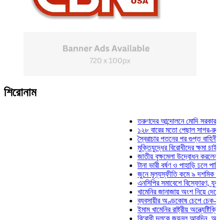
শিরোনাম
তরুণদের আন্দোলনে মোদি সরকার দুর্বল হয়
১২৮ বারের মতো পেছাল সাগর-রুনি হত্যা
স্বৈরাচার পতনের পর গুপ্ত বাহিনীর আত্মপ্রক
মুক্তিযুদ্ধের বিরোধীদের ক্ষমা চাইতে হবে: ম
জাতীয় বৃক্ষমেলা উদ্বোধন করলেন প্রধানমন্
টানা ভারী বর্ষণ ও পাহাড়ি ঢলে পানিবন্দি চট্
জুনে মূল্যস্ফীতি কমে ৯ দশমিক ১৬ শতা
এনসিপির সমাবেশে বিস্ফোরণ, যুবলীগের দু
খামেনির জানাজায় অংশ নিয়ে দেশে ফিরলেন
ব্যবসায়ীর অণ্ডকোষ চেপে চেক-স্ট্যাম্পে 
ইমাম খামেনির রাষ্ট্রীয় অন্ত্যেষ্টিক্রিয়ায় 
বিরোধী দলকে জয়নুল আবদিন, আপনারা ৭