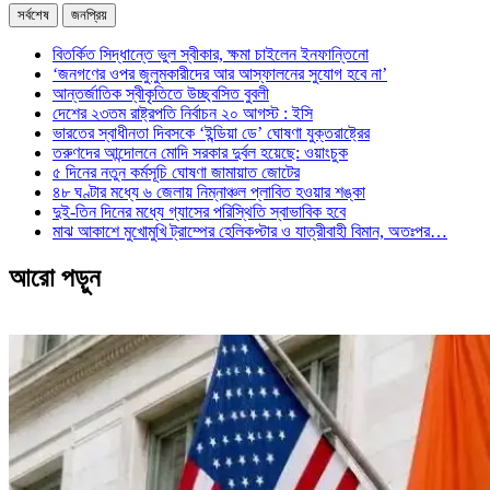
সর্বশেষ
জনপ্রিয়
বিতর্কিত সিদ্ধান্তে ভুল স্বীকার, ক্ষমা চাইলেন ইনফান্তিনো
‘জনগণের ওপর জুলুমকারীদের আর আস্ফালনের সুযোগ হবে না’
আন্তর্জাতিক স্বীকৃতিতে উচ্ছ্বসিত বুবলী
দেশের ২৩তম রাষ্ট্রপতি নির্বাচন ২০ আগস্ট : ইসি
ভারতের স্বাধীনতা দিবসকে ‘ইন্ডিয়া ডে’ ঘোষণা যুক্তরাষ্ট্রের
তরুণদের আন্দোলনে মোদি সরকার দুর্বল হয়েছে: ওয়াংচুক
৫ দিনের নতুন কর্মসূচি ঘোষণা জামায়াত জোটের
৪৮ ঘণ্টার মধ্যে ৬ জেলায় নিম্নাঞ্চল প্লাবিত হওয়ার শঙ্কা
দুই-তিন দিনের মধ্যে গ্যাসের পরিস্থিতি স্বাভাবিক হবে
মাঝ আকাশে মুখোমুখি ট্রাম্পের হেলিকপ্টার ও যাত্রীবাহী বিমান, অতঃপর…
আরো পড়ুন